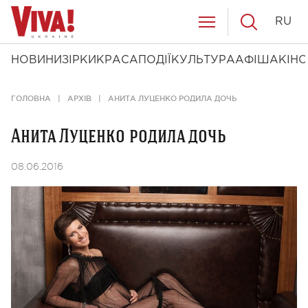
RU
НОВИНИ
ЗІРКИ
КРАСА
ПОДІЇ
КУЛЬТУРА
АФІША
КІНО
ГОЛОВНА
АРХІВ
АНИТА ЛУЦЕНКО РОДИЛА ДОЧЬ
Анита Луценко родила дочь
08.06.2016