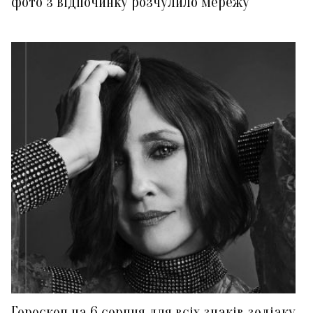
фото з відпочинку розчулило мережу
Гороскоп на 6 серпня для всіх знаків зодіаку