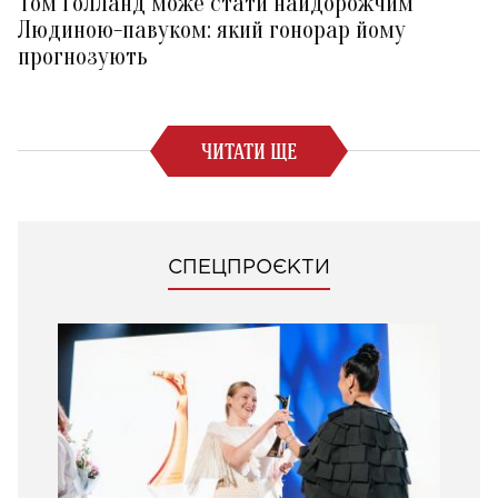
Том Голланд може стати найдорожчим
Людиною-павуком: який гонорар йому
прогнозують
ЧИТАТИ ЩЕ
СПЕЦПРОЄКТИ