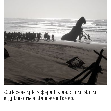
«Одіссея» Крістофера Нолана: чим фільм
відрізняється від поеми Гомера