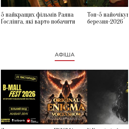
5 найкращих фільмів Раяна
Топ-5 найочіку
Ґослінга, які варто побачити
березня-2026
АФІША