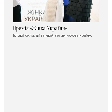
Премія «Жінка України»
Історії сили, дії та мрій, які змінюють країну.