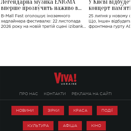
Легендарна музика ENIGMA
У Києві відбуде
вперше прозвучить наживо в
концерт пам'ят
Україні: де відбудеться концерт
Клименка: понад
B-Mall Fest оголошує іноземного
25 липня у новому o
виконають пісн
хедлайнера фестивалю: 22 листопада
Що, Інше» відбудеть
2026 року на новій третій сцені izibank
фронтмена гурту A
stage відбудеться українська прем'єра
Клименка. Це буде 
ENIGMA VOICES' ORIGINAL LIVE SHOW.
вечір, присвячений 
творчість стала си
справжньої любові д
ПРО НАС
КОНТАКТИ
РЕКЛАМА НА САЙТІ
НОВИНИ
ЗІРКИ
КРАСА
ПОДІЇ
КУЛЬТУРА
АФІША
КІНО