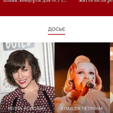
плани, концерти для ЗСУ і
життя після р
зміни під час війни
ДОСЬЄ
МІЛЛА ЙОВОВИЧ
КЛАВДІЯ ПЕТРІВНА