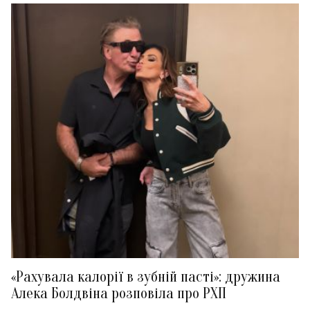
«Рахувала калорії в зубній пасті»: дружина
Алека Болдвіна розповіла про РХП