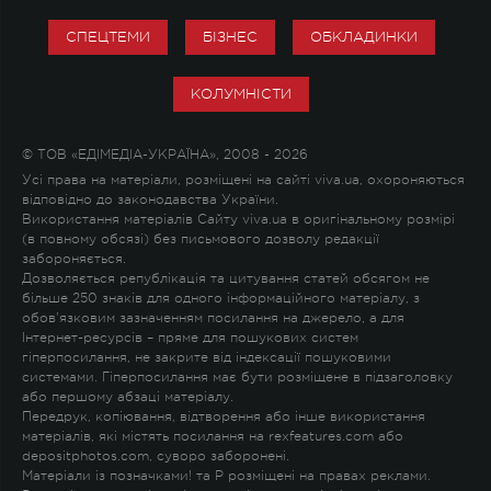
СПЕЦТЕМИ
БІЗНЕС
ОБКЛАДИНКИ
КОЛУМНІСТИ
© ТОВ «ЕДІМЕДІА-УКРАЇНА», 2008 - 2026
Усі права на матеріали, розміщені на сайті viva.ua, охороняються
відповідно до законодавства України.
Використання матеріалів Сайту viva.ua в оригінальному розмірі
(в повному обсязі) без письмового дозволу редакції
забороняється.
Дозволяється републікація та цитування статей обсягом не
більше 250 знаків для одного інформаційного матеріалу, з
обов'язковим зазначенням посилання на джерело, а для
Інтернет-ресурсів – пряме для пошукових систем
гіперпосилання, не закрите від індексації пошуковими
системами. Гіперпосилання має бути розміщене в підзаголовку
або першому абзаці матеріалу.
Передрук, копіювання, відтворення або інше використання
матеріалів, які містять посилання на rexfeatures.com або
depositphotos.com, суворо заборонені.
Матеріали із позначками
!
та
P
розміщені на правах реклами.