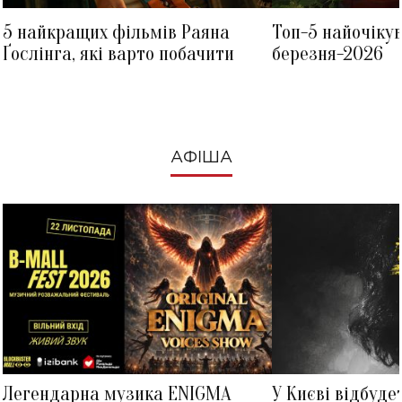
5 найкращих фільмів Раяна
Топ-5 найочіку
Ґослінга, які варто побачити
березня-2026
АФІША
Легендарна музика ENIGMA
У Києві відбуде