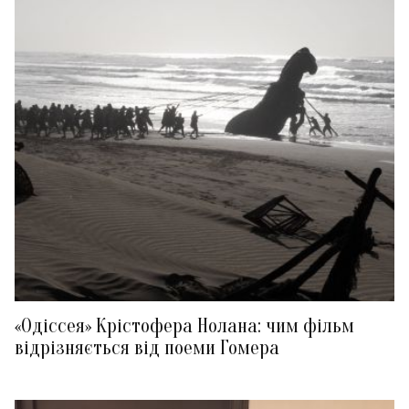
«Одіссея» Крістофера Нолана: чим фільм
відрізняється від поеми Гомера