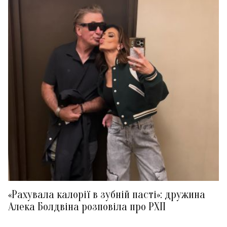
«Рахувала калорії в зубній пасті»: дружина
Алека Болдвіна розповіла про РХП