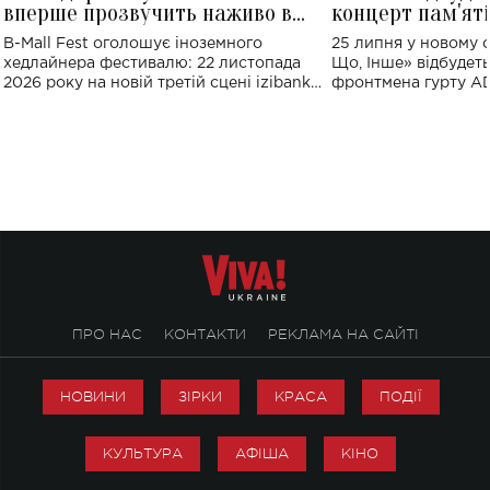
вперше прозвучить наживо в
концерт пам'ят
Україні: де відбудеться концерт
Клименка: понад
B-Mall Fest оголошує іноземного
25 липня у новому o
виконають пісн
хедлайнера фестивалю: 22 листопада
Що, Інше» відбудеть
2026 року на новій третій сцені izibank
фронтмена гурту A
stage відбудеться українська прем'єра
Клименка. Це буде 
ENIGMA VOICES' ORIGINAL LIVE SHOW.
вечір, присвячений 
творчість стала си
справжньої любові д
ПРО НАС
КОНТАКТИ
РЕКЛАМА НА САЙТІ
НОВИНИ
ЗІРКИ
КРАСА
ПОДІЇ
КУЛЬТУРА
АФІША
КІНО