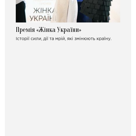
Премія «Жінка України»
Історії сили, дії та мрій, які змінюють країну.