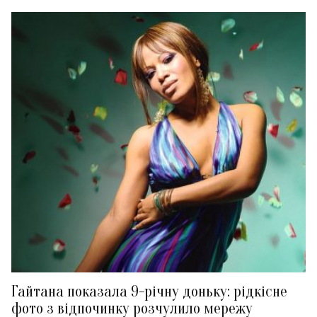
Гайтана показала 9-річну доньку: рідкісне
фото з відпочинку розчулило мережу