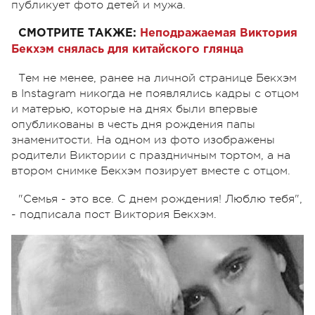
публикует фото детей и мужа.
СМОТРИТЕ ТАКЖЕ:
Неподражаемая Виктория
Бекхэм снялась для китайского глянца
Тем не менее, ранее на личной странице Бекхэм
в Instagram никогда не появлялись кадры с отцом
и матерью, которые на днях были впервые
опубликованы в честь дня рождения папы
знаменитости. На одном из фото изображены
родители Виктории с праздничным тортом, а на
втором снимке Бекхэм позирует вместе с отцом.
"Семья - это все. С днем рождения! Люблю тебя",
- подписала пост Виктория Бекхэм.