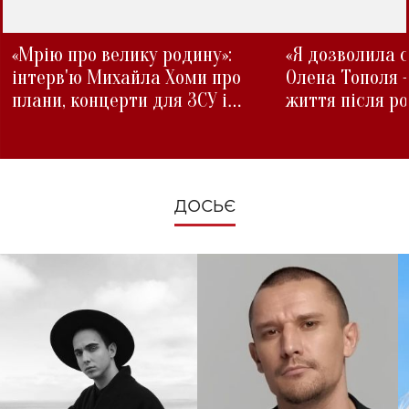
«Мрію про велику родину»:
«Я дозволила с
інтерв'ю Михайла Хоми про
Олена Тополя 
плани, концерти для ЗСУ і
життя після р
зміни під час війни
ДОСЬЄ