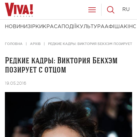
RU
НОВИНИ
ЗІРКИ
КРАСА
ПОДІЇ
КУЛЬТУРА
АФІША
КІНО
ГОЛОВНА
АРХІВ
РЕДКИЕ КАДРЫ: ВИКТОРИЯ БЕКХЭМ ПОЗИРУЕТ С
Редкие кадры: Виктория Бекхэм
позирует с отцом
19.05.2016