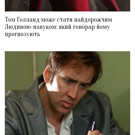
Том Голланд може стати найдорожчим
Людиною-павуком: який гонорар йому
прогнозують