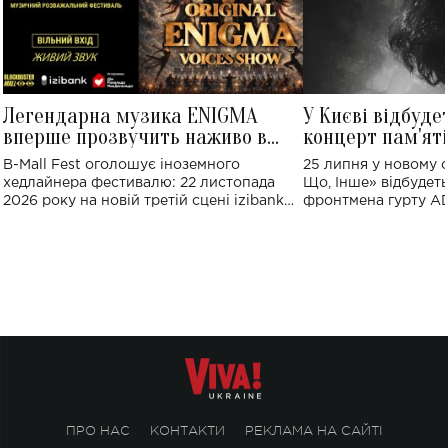
Легендарна музика ENIGMA
У Києві відбуде
вперше прозвучить наживо в
концерт пам'ят
Україні: де відбудеться концерт
Клименка: понад
B-Mall Fest оголошує іноземного
25 липня у новому o
виконають пісн
хедлайнера фестивалю: 22 листопада
Що, Інше» відбудеть
2026 року на новій третій сцені izibank
фронтмена гурту A
stage відбудеться українська прем'єра
Клименка. Це буде 
ENIGMA VOICES' ORIGINAL LIVE SHOW.
вечір, присвячений 
творчість стала си
справжньої любові д
ПРО НАС
КОНТАКТИ
РЕКЛАМА НА САЙТІ