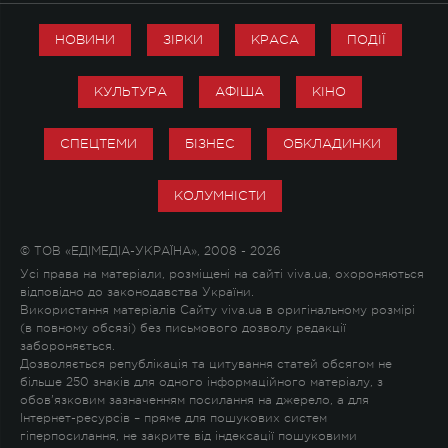
НОВИНИ
ЗІРКИ
КРАСА
ПОДІЇ
КУЛЬТУРА
АФІША
КІНО
СПЕЦТЕМИ
БІЗНЕС
ОБКЛАДИНКИ
КОЛУМНІСТИ
© ТОВ «ЕДІМЕДІА-УКРАЇНА», 2008 - 2026
Усі права на матеріали, розміщені на сайті viva.ua, охороняються
відповідно до законодавства України.
Використання матеріалів Сайту viva.ua в оригінальному розмірі
(в повному обсязі) без письмового дозволу редакції
забороняється.
Дозволяється републікація та цитування статей обсягом не
більше 250 знаків для одного інформаційного матеріалу, з
обов'язковим зазначенням посилання на джерело, а для
Інтернет-ресурсів – пряме для пошукових систем
гіперпосилання, не закрите від індексації пошуковими