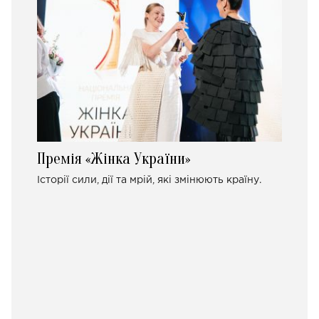
Премія «Жінка України»
Історії сили, дії та мрій, які змінюють країну.