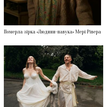
Померла зірка «Людини-павука» Мері Рівера