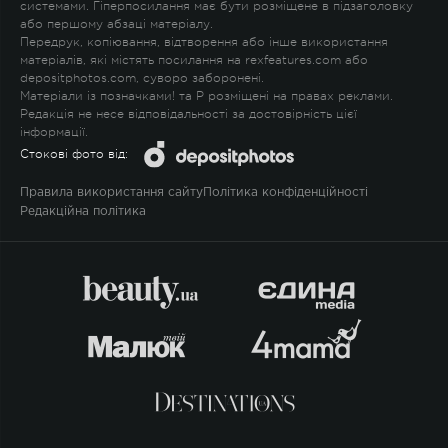
системами. Гіперпосилання має бути розміщене в підзаголовку
або першому абзаці матеріалу.
Передрук, копіювання, відтворення або інше використання
матеріалів, які містять посилання на rexfeatures.com або
depositphotos.com, суворо заборонені.
Матеріали із позначками
!
та
P
розміщені на правах реклами.
Редакція не несе відповідальності за достовірність цієї
інформації.
Стокові фото від:
Правила використання сайту
Політика конфіденційності
Редакційна політика