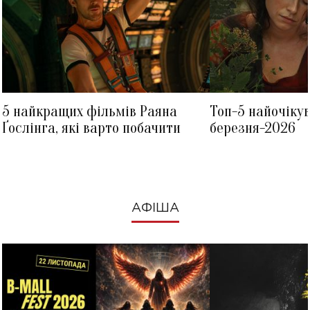
5 найкращих фільмів Раяна
Топ-5 найочіку
Ґослінга, які варто побачити
березня-2026
АФІША