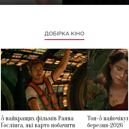
ДОБІРКА КІНО
5 найкращих фільмів Раяна
Топ-5 найочіку
Ґослінга, які варто побачити
березня-2026