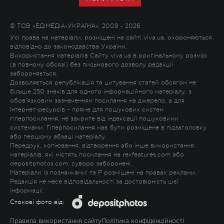
© ТОВ «ЕДІМЕДІА-УКРАЇНА», 2008 - 2026
Усі права на матеріали, розміщені на сайті viva.ua, охороняються
відповідно до законодавства України.
Використання матеріалів Сайту viva.ua в оригінальному розмірі
(в повному обсязі) без письмового дозволу редакції
забороняється.
Дозволяється републікація та цитування статей обсягом не
більше 250 знаків для одного інформаційного матеріалу, з
обов'язковим зазначенням посилання на джерело, а для
Інтернет-ресурсів – пряме для пошукових систем
гіперпосилання, не закрите від індексації пошуковими
системами. Гіперпосилання має бути розміщене в підзаголовку
або першому абзаці матеріалу.
Передрук, копіювання, відтворення або інше використання
матеріалів, які містять посилання на rexfeatures.com або
depositphotos.com, суворо заборонені.
Матеріали із позначками
!
та
P
розміщені на правах реклами.
Редакція не несе відповідальності за достовірність цієї
інформації.
Стокові фото від:
Правила використання сайту
Політика конфіденційності