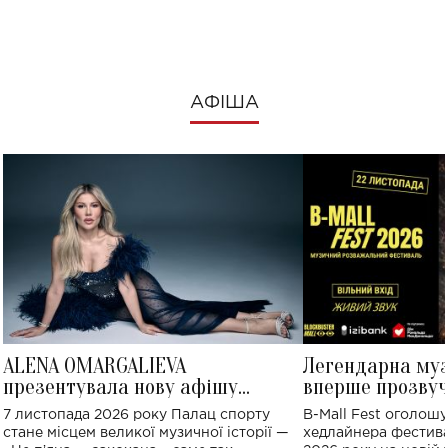
АФІША
ALENA OMARGALIEVA
Легендарна му
презентувала нову афішу
вперше прозвуч
великого концерту в Палаці
Україні: де від
7 листопада 2026 року Палац спорту
B-Mall Fest оголош
спорту
стане місцем великої музичної історії —
хедлайнера фестива