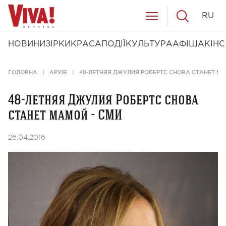
RU
НОВИНИ
ЗІРКИ
КРАСА
ПОДІЇ
КУЛЬТУРА
АФІША
КІНО
ГОЛОВНА
АРХІВ
48-ЛЕТНЯЯ ДЖУЛИЯ РОБЕРТС СНОВА СТАНЕТ МА
48-летняя Джулия Робертс снова
станет мамой - СМИ
26.04.2016