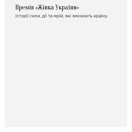
Премія «Жінка України»
Історії сили, дії та мрій, які змінюють країну.