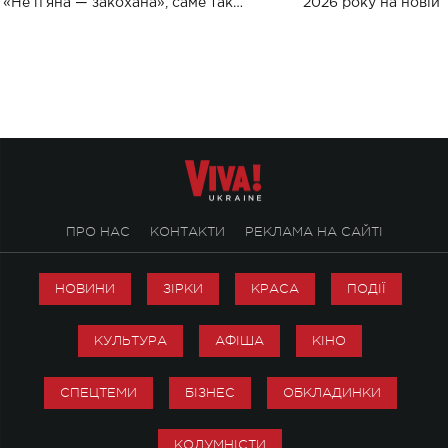
«Не пʼяна — закохана», саме так
2026 року на новій т
символічно названо майбутній концерт
stage відбудеться у
ALENA OMARGALIEVA.
ENIGMA VOICES' OR
ПРО НАС
КОНТАКТИ
РЕКЛАМА НА САЙТІ
НОВИНИ
ЗІРКИ
КРАСА
ПОДІЇ
КУЛЬТУРА
АФІША
КІНО
СПЕЦТЕМИ
БІЗНЕС
ОБКЛАДИНКИ
КОЛУМНІСТИ