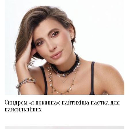
Синдром «я повинна»: найтихіша пастка для
найсильніших