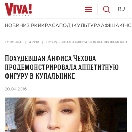
RU
НОВИНИ
ЗІРКИ
КРАСА
ПОДІЇ
КУЛЬТУРА
АФІША
КІНО
ГОЛОВНА
АРХІВ
ПОХУДЕВШАЯ АНФИСА ЧЕХОВА ПРОДЕМОНСТРИ
Похудевшая Анфиса Чехова
продемонстрировала аппетитную
фигуру в купальнике
20.04.2016