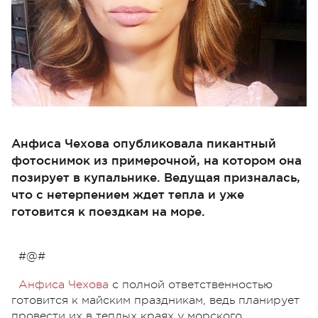
Анфиса Чехова опубликовала пикантный
фотоснимок из примерочной, на котором она
позирует в купальнике. Ведущая призналась,
что с нетерпением ждет тепла и уже
готовится к поездкам на море.
#@#
Анфиса Чехова
с полной ответственностью
готовится к майским праздникам, ведь планирует
провести их в теплых краях у морского