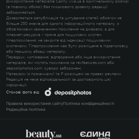
Використання матеріалів Сайту viva.ua в оригінальному розмірі
(в повному обсязі) без письмового дозволу редакції
забороняється.
Дозволяється републікація та цитування статей обсягом не
більше 250 знаків для одного інформаційного матеріалу, з
обов'язковим зазначенням посилання на джерело, а для
Інтернет-ресурсів – пряме для пошукових систем
гіперпосилання, не закрите від індексації пошуковими
системами. Гіперпосилання має бути розміщене в підзаголовку
або першому абзаці матеріалу.
Передрук, копіювання, відтворення або інше використання
матеріалів, які містять посилання на rexfeatures.com або
depositphotos.com, суворо заборонені.
Матеріали із позначками
!
та
P
розміщені на правах реклами.
Редакція не несе відповідальності за достовірність цієї
інформації.
Стокові фото від:
Правила використання сайту
Політика конфіденційності
Редакційна політика