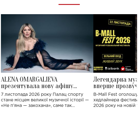
ALENA OMARGALIEVA
Легендарна му
презентувала нову афішу
вперше прозвуч
великого концерту в Палаці
Україні: де від
7 листопада 2026 року Палац спорту
B-Mall Fest оголош
спорту
стане місцем великої музичної історії —
хедлайнера фестива
«Не пʼяна — закохана», саме так
2026 року на новій т
символічно названо майбутній концерт
stage відбудеться у
ALENA OMARGALIEVA.
ENIGMA VOICES' OR