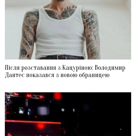
Після розставання з Кацуріною: Володимир
Дантес показався з новою обраницею