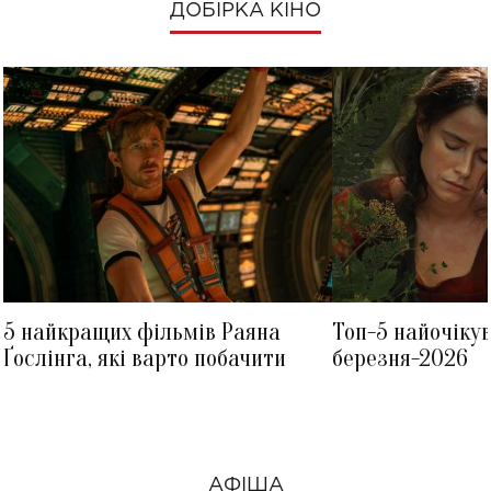
ДОБІРКА КІНО
5 найкращих фільмів Раяна
Топ-5 найочіку
Ґослінга, які варто побачити
березня-2026
АФІША