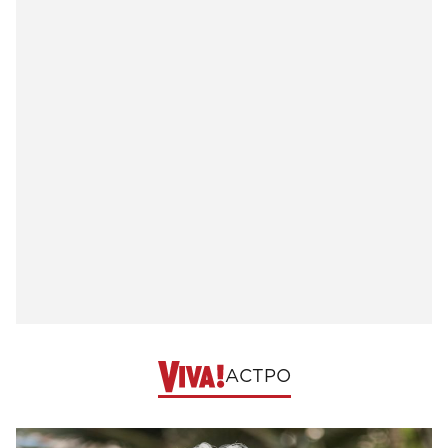
АСТРО