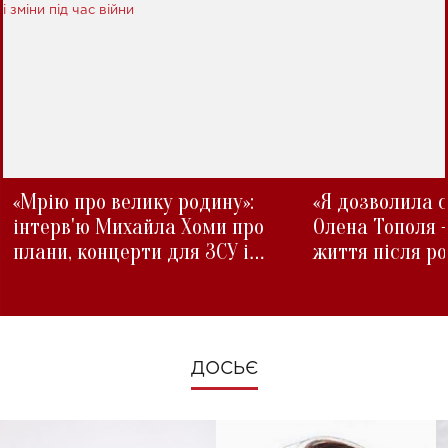
«Мрію про велику родину»:
«Я дозволила с
інтерв'ю Михайла Хоми про
Олена Тополя 
плани, концерти для ЗСУ і
життя після р
зміни під час війни
ДОСЬЄ