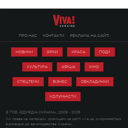
ПРО НАС
КОНТАКТИ
РЕКЛАМА НА САЙТІ
НОВИНИ
ЗІРКИ
КРАСА
ПОДІЇ
КУЛЬТУРА
АФІША
КІНО
СПЕЦТЕМИ
БІЗНЕС
ОБКЛАДИНКИ
КОЛУМНІСТИ
© ТОВ «ЕДІМЕДІА-УКРАЇНА», 2008 - 2026
Усі права на матеріали, розміщені на сайті viva.ua, охороняються
відповідно до законодавства України.