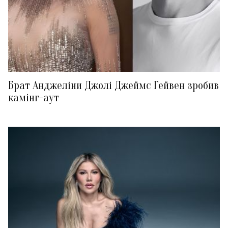
Брат Анджеліни Джолі Джеймс Гейвен зробив
камінг-аут