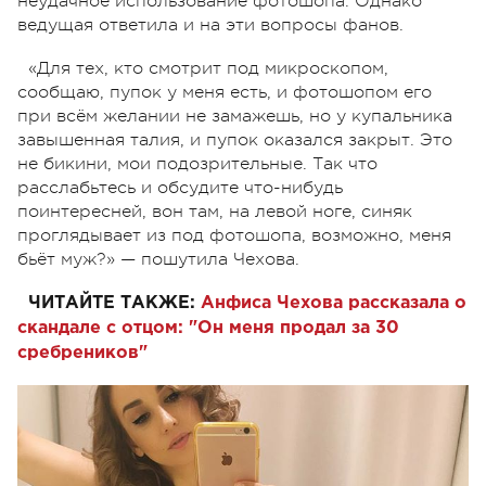
неудачное использование фотошопа. Однако
ведущая ответила и на эти вопросы фанов.
«Для тех, кто смотрит под микроскопом,
сообщаю, пупок у меня есть, и фотошопом его
при всём желании не замажешь, но у купальника
завышенная талия, и пупок оказался закрыт. Это
не бикини, мои подозрительные. Так что
расслабьтесь и обсудите что-нибудь
поинтересней, вон там, на левой ноге, синяк
проглядывает из под фотошопа, возможно, меня
бьёт муж?» — пошутила Чехова.
ЧИТАЙТЕ ТАКЖЕ:
Анфиса Чехова рассказала о
скандале с отцом: "Он меня продал за 30
сребреников"