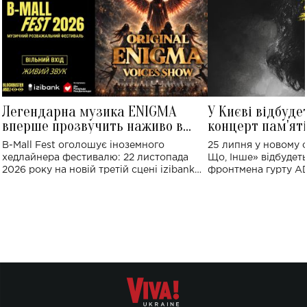
Легендарна музика ENIGMA
У Києві відбуде
вперше прозвучить наживо в
концерт пам'ят
Україні: де відбудеться концерт
Клименка: понад
B-Mall Fest оголошує іноземного
25 липня у новому o
виконають пісн
хедлайнера фестивалю: 22 листопада
Що, Інше» відбудеть
2026 року на новій третій сцені izibank
фронтмена гурту A
stage відбудеться українська прем'єра
Клименка. Це буде 
ENIGMA VOICES' ORIGINAL LIVE SHOW.
вечір, присвячений 
творчість стала си
справжньої любові д