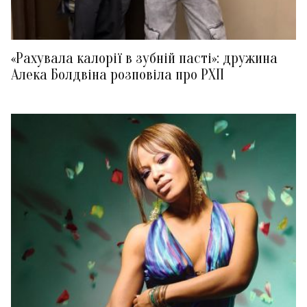
«Рахувала калорії в зубній пасті»: дружина
Алека Болдвіна розповіла про РХП