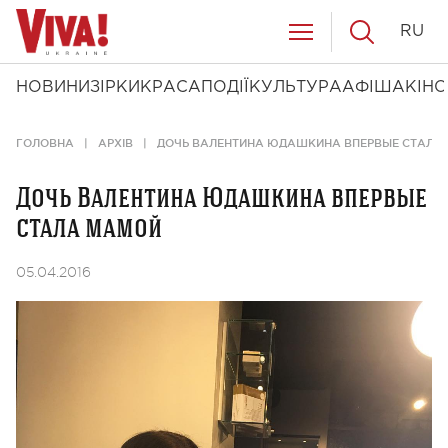
RU
НОВИНИ
ЗІРКИ
КРАСА
ПОДІЇ
КУЛЬТУРА
АФІША
КІНО
ГОЛОВНА
АРХІВ
ДОЧЬ ВАЛЕНТИНА ЮДАШКИНА ВПЕРВЫЕ СТАЛА
Дочь Валентина Юдашкина впервые
стала мамой
05.04.2016