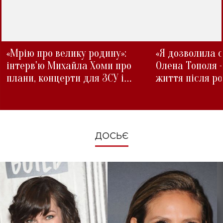
«Мрію про велику родину»:
«Я дозволила с
інтерв'ю Михайла Хоми про
Олена Тополя 
плани, концерти для ЗСУ і
життя після р
зміни під час війни
ДОСЬЄ