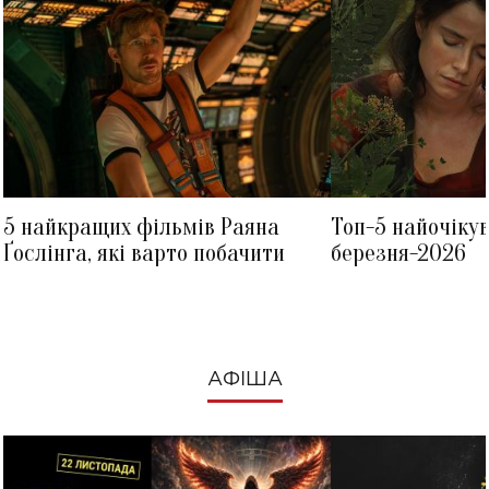
5 найкращих фільмів Раяна
Топ-5 найочіку
Ґослінга, які варто побачити
березня-2026
АФІША