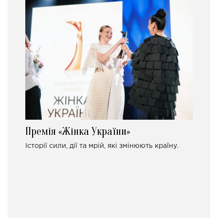
Премія «Жінка України»
Історії сили, дії та мрій, які змінюють країну.