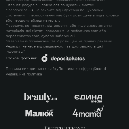
Інтернет-ресурсів – пряме для пошукових систем
гіперпосилання, не закрите від індексації пошуковими
системами. Гіперпосилання має бути розміщене в підзаголовку
або першому абзаці матеріалу.
Передрук, копіювання, відтворення або інше використання
матеріалів, які містять посилання на rexfeatures.com або
depositphotos.com, суворо заборонені.
Матеріали із позначками
!
та
P
розміщені на правах реклами.
Редакція не несе відповідальності за достовірність цієї
інформації.
Стокові фото від:
Правила використання сайту
Політика конфіденційності
Редакційна політика