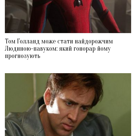
Том Голланд може стати найдорожчим
Людиною-павуком: який гонорар йому
прогнозують