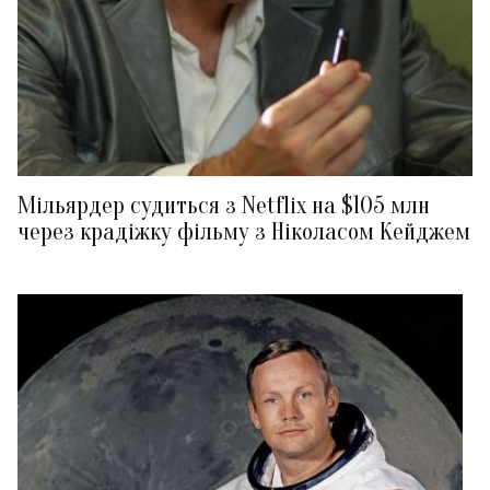
Мільярдер судиться з Netflix на $105 млн
через крадіжку фільму з Ніколасом Кейджем