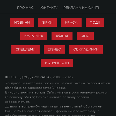
ПРО НАС
КОНТАКТИ
РЕКЛАМА НА САЙТІ
НОВИНИ
ЗІРКИ
КРАСА
ПОДІЇ
КУЛЬТУРА
АФІША
КІНО
СПЕЦТЕМИ
БІЗНЕС
ОБКЛАДИНКИ
КОЛУМНІСТИ
© ТОВ «ЕДІМЕДІА-УКРАЇНА», 2008 - 2026
Усі права на матеріали, розміщені на сайті viva.ua, охороняються
відповідно до законодавства України.
Використання матеріалів Сайту viva.ua в оригінальному розмірі
(в повному обсязі) без письмового дозволу редакції
забороняється.
Дозволяється републікація та цитування статей обсягом не
більше 250 знаків для одного інформаційного матеріалу, з
обов'язковим зазначенням посилання на джерело, а для