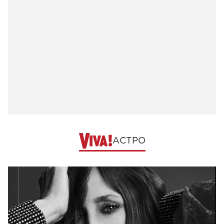
АСТРО