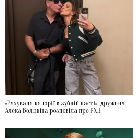
«Рахувала калорії в зубній пасті»: дружина
Алека Болдвіна розповіла про РХП