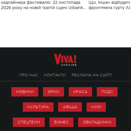
виконають пісн
хедлайнера фестивалю: 22 листопада
Що, Інше» відбудеть
2026 року на новій третій сцені izibank
фронтмена гурту A
stage відбудеться українська прем'єра
Клименка. Це буде 
ENIGMA VOICES' ORIGINAL LIVE SHOW.
вечір, присвячений 
творчість стала си
справжньої любові д
ПРО НАС
КОНТАКТИ
РЕКЛАМА НА САЙТІ
НОВИНИ
ЗІРКИ
КРАСА
ПОДІЇ
КУЛЬТУРА
АФІША
КІНО
СПЕЦТЕМИ
БІЗНЕС
ОБКЛАДИНКИ