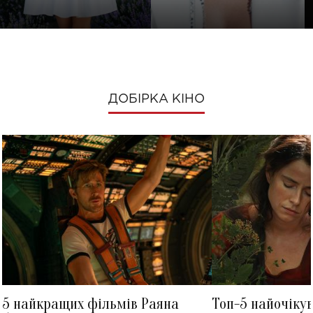
ДОБІРКА КІНО
5 найкращих фільмів Раяна
Топ-5 найочіку