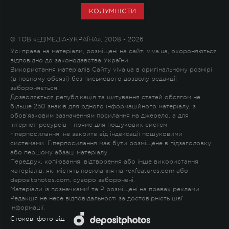
КОЛУМНІСТИ
© ТОВ «ЕДІМЕДІА-УКРАЇНА», 2008 - 2026
Усі права на матеріали, розміщені на сайті viva.ua, охороняються
відповідно до законодавства України.
Використання матеріалів Сайту viva.ua в оригінальному розмірі
(в повному обсязі) без письмового дозволу редакції
забороняється.
Дозволяється републікація та цитування статей обсягом не
більше 250 знаків для одного інформаційного матеріалу, з
обов'язковим зазначенням посилання на джерело, а для
Інтернет-ресурсів – пряме для пошукових систем
гіперпосилання, не закрите від індексації пошуковими
системами. Гіперпосилання має бути розміщене в підзаголовку
або першому абзаці матеріалу.
Передрук, копіювання, відтворення або інше використання
матеріалів, які містять посилання на rexfeatures.com або
depositphotos.com, суворо заборонені.
Матеріали із позначками
!
та
P
розміщені на правах реклами.
Редакція не несе відповідальності за достовірність цієї
інформації.
Стокові фото від: