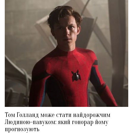
Том Голланд може стати найдорожчим
Людиною-павуком: який гонорар йому
прогнозують