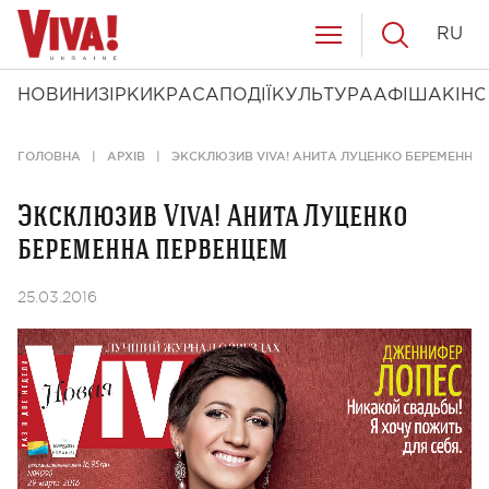
RU
НОВИНИ
ЗІРКИ
КРАСА
ПОДІЇ
КУЛЬТУРА
АФІША
КІНО
ГОЛОВНА
АРХІВ
ЭКСКЛЮЗИВ VIVA! АНИТА ЛУЦЕНКО БЕРЕМЕННА
Эксклюзив Viva! Анита Луценко
беременна первенцем
25.03.2016