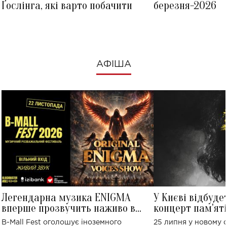
Ґослінга, які варто побачити
березня-2026
АФІША
Легендарна музика ENIGMA
У Києві відбуде
вперше прозвучить наживо в
концерт пам'ят
Україні: де відбудеться концерт
Клименка: понад
B-Mall Fest оголошує іноземного
25 липня у новому o