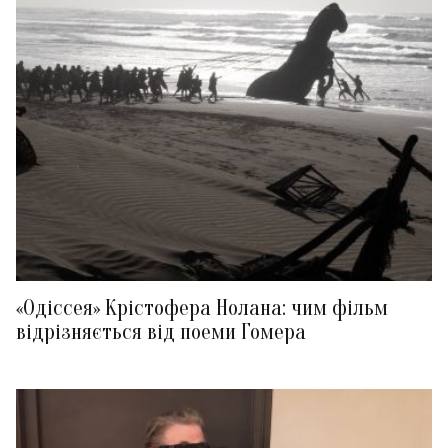
«Одіссея» Крістофера Нолана: чим фільм
відрізняється від поеми Гомера