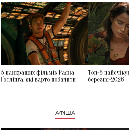
5 найкращих фільмів Раяна
Топ-5 найочіку
Ґослінга, які варто побачити
березня-2026
АФІША