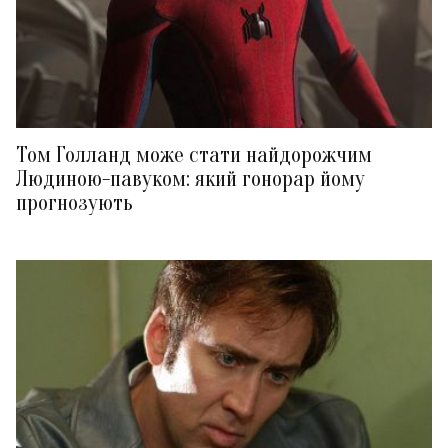
Том Голланд може стати найдорожчим
Людиною-павуком: який гонорар йому
прогнозують