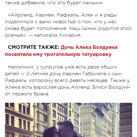
также добавила, что это будет мальчик.
«Айрленд, Кармен, Рафаэль, Алек и я рады
поделиться с вами новостью о том, что у нас
снова будет пополнение. Наш сынок родится этой
осенью», — написала Хилария.
СМОТРИТЕ ТАКЖЕ:
Дочь Алека Болдуина
посвятила ему трогательную татуировку
Напомним, у супругов уже есть двое общих
детей — 2-летняя дочь Кармен Габриэла и сын
Рафаэль, которому всего девять месяцев. Также у
Алека есть взрослая дочь Айленд Элиси Болдуин
от первого брака.