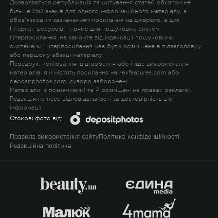
Дозволяється републікація та цитування статей обсягом не
більше 250 знаків для одного інформаційного матеріалу, з
обов'язковим зазначенням посилання на джерело, а для
Інтернет-ресурсів – пряме для пошукових систем
гіперпосилання, не закрите від індексації пошуковими
системами. Гіперпосилання має бути розміщене в підзаголовку
або першому абзаці матеріалу.
Передрук, копіювання, відтворення або інше використання
матеріалів, які містять посилання на rexfeatures.com або
depositphotos.com, суворо заборонені.
Матеріали із позначками
!
та
P
розміщені на правах реклами.
Редакція не несе відповідальності за достовірність цієї
інформації.
Стокові фото від:
Правила використання сайту
Політика конфіденційності
Редакційна політика