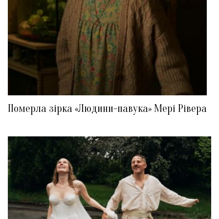
Померла зірка «Людини-павука» Мері Рівера