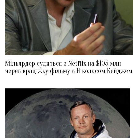
Мільярдер судиться з Netflix на $105 млн
через крадіжку фільму з Ніколасом Кейджем