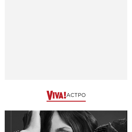
АСТРО