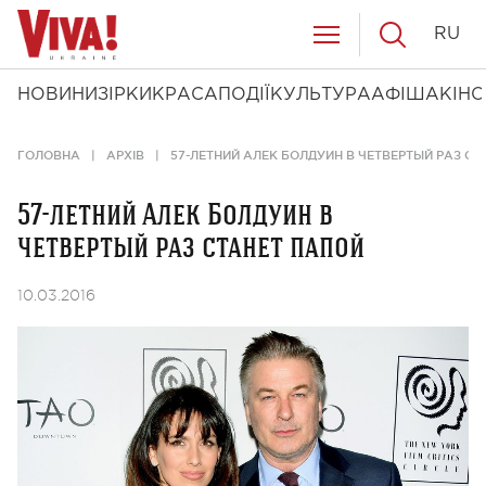
RU
НОВИНИ
ЗІРКИ
КРАСА
ПОДІЇ
КУЛЬТУРА
АФІША
КІНО
ГОЛОВНА
АРХІВ
57-ЛЕТНИЙ АЛЕК БОЛДУИН В ЧЕТВЕРТЫЙ РАЗ С
57-летний Алек Болдуин в
четвертый раз станет папой
10.03.2016