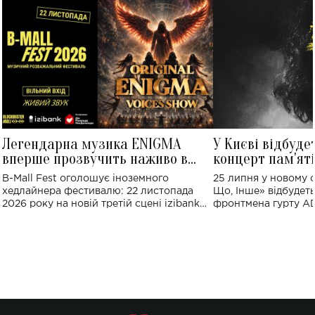
Легендарна музика ENIGMA
У Києві відбуде
вперше прозвучить наживо в
концерт пам'ят
Україні: де відбудеться концерт
Клименка: понад
B-Mall Fest оголошує іноземного
25 липня у новому o
виконають пісн
хедлайнера фестивалю: 22 листопада
Що, Інше» відбудеть
2026 року на новій третій сцені izibank
фронтмена гурту A
stage відбудеться українська прем'єра
Клименка. Це буде 
ENIGMA VOICES' ORIGINAL LIVE SHOW.
вечір, присвячений 
творчість стала си
справжньої любові д