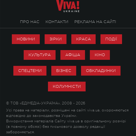
ПРО НАС
КОНТАКТИ
РЕКЛАМА НА САЙТІ
НОВИНИ
ЗІРКИ
КРАСА
ПОДІЇ
КУЛЬТУРА
АФІША
КІНО
СПЕЦТЕМИ
БІЗНЕС
ОБКЛАДИНКИ
КОЛУМНІСТИ
© ТОВ «ЕДІМЕДІА-УКРАЇНА», 2008 - 2026
Усі права на матеріали, розміщені на сайті viva.ua, охороняються
відповідно до законодавства України.
Використання матеріалів Сайту viva.ua в оригінальному розмірі
(в повному обсязі) без письмового дозволу редакції
забороняється.