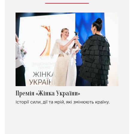
Премія «Жінка України»
Історії сили, дії та мрій, які змінюють країну.