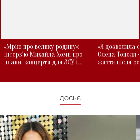
«Мрію про велику родину»:
«Я дозволила с
інтерв'ю Михайла Хоми про
Олена Тополя 
плани, концерти для ЗСУ і
життя після р
зміни під час війни
ДОСЬЄ