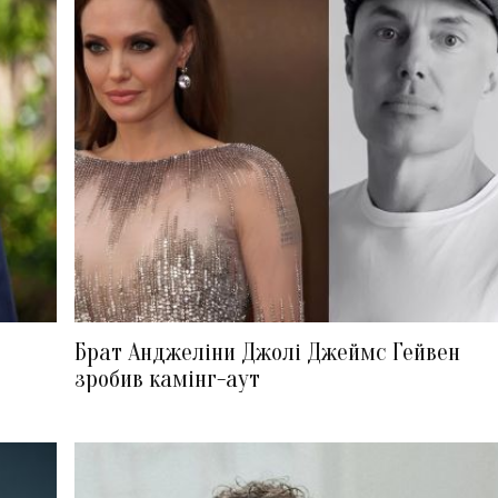
Брат Анджеліни Джолі Джеймс Гейвен
зробив камінг-аут