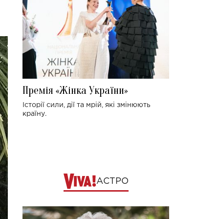
Премія «Жінка України»
Історії сили, дії та мрій, які змінюють
країну.
АСТРО