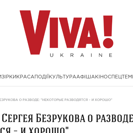
И
ЗІРКИ
КРАСА
ПОДІЇ
КУЛЬТУРА
АФІША
КІНО
СПЕЦТЕМ
ЗРУКОВА О РАЗВОДЕ: "НЕКОТОРЫЕ РАЗВОДЯТСЯ – И ХОРОШО"
Сергея Безрукова о разводе
ся – и хорошо"