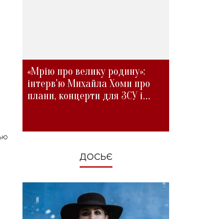
«Мрію про велику родину»:
інтерв'ю Михайла Хоми про
плани, концерти для ЗСУ і
зміни під час війни
ью
ДОСЬЄ