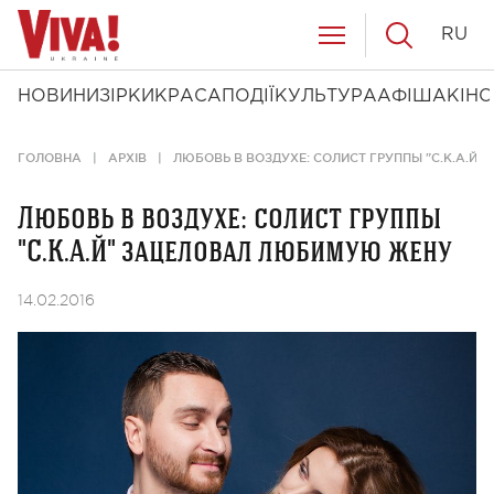
RU
НОВИНИ
ЗІРКИ
КРАСА
ПОДІЇ
КУЛЬТУРА
АФІША
КІНО
ГОЛОВНА
АРХІВ
ЛЮБОВЬ В ВОЗДУХЕ: СОЛИСТ ГРУППЫ "С.К.А.Й
Любовь в воздухе: солист группы
"С.К.А.Й" зацеловал любимую жену
14.02.2016