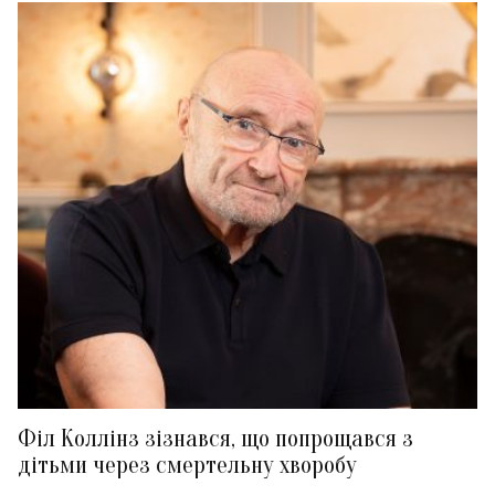
Філ Коллінз зізнався, що попрощався з
дітьми через смертельну хворобу