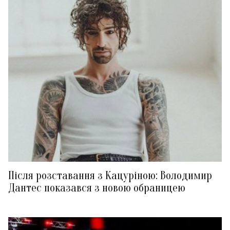
Після розставання з Кацуріною: Володимир
Дантес показався з новою обраницею