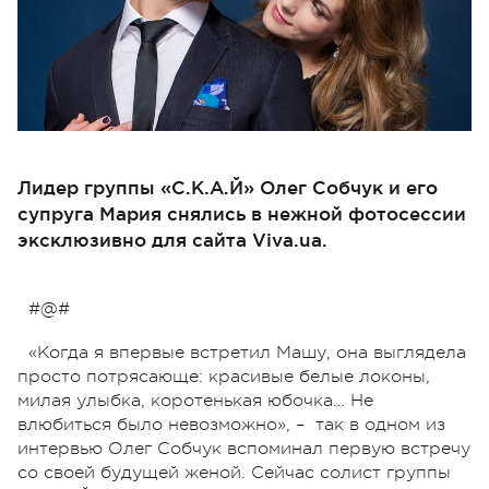
Лидер группы «С.К.А.Й» Олег Собчук и его
супруга Мария снялись в нежной фотосессии
эксклюзивно для сайта Viva.ua.
#@#
«Когда я впервые встретил Машу, она выглядела
просто потрясающе: красивые белые локоны,
милая улыбка, коротенькая юбочка… Не
влюбиться было невозможно», – так в одном из
интервью Олег Собчук вспоминал первую встречу
со своей будущей женой. Сейчас солист группы