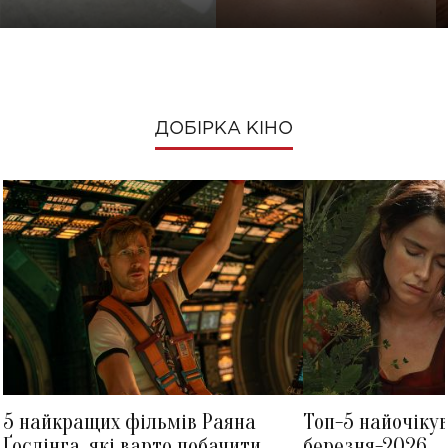
ДОБІРКА КІНО
5 найкращих фільмів Раяна
Топ-5 найочіку
Ґослінга, які варто побачити
березня-2026