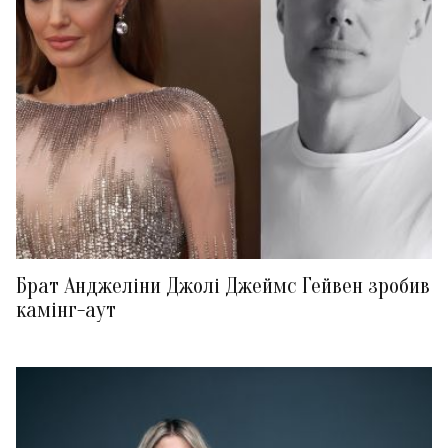
Брат Анджеліни Джолі Джеймс Гейвен зробив
камінг-аут