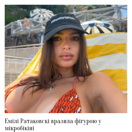
Емілі Ратаковскі вразила фігурою у
мікробікіні