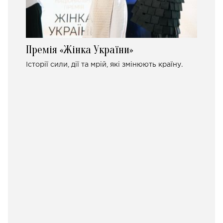
Премія «Жінка України»
Історії сили, дії та мрій, які змінюють країну.