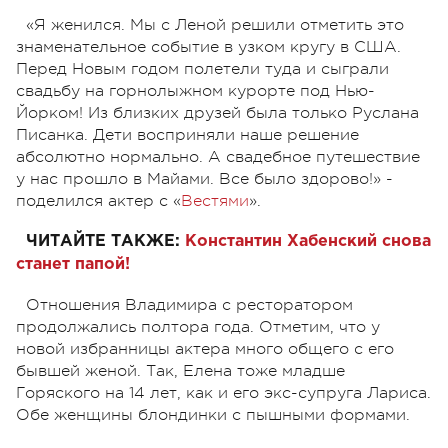
«Я женился. Мы с Леной решили отметить это
знаменательное событие в узком кругу в США.
Перед Новым годом полетели туда и сыграли
свадьбу на горнолыжном курорте под Нью-
Йорком! Из близких друзей была только Руслана
Писанка. Дети восприняли наше решение
абсолютно нормально. А свадебное путешествие
у нас прошло в Майами. Все было здорово!» -
поделился актер с «
Вестями
».
ЧИТАЙТЕ ТАКЖЕ:
Константин Хабенский снова
станет папой!
Отношения Владимира с ресторатором
продолжались полтора года. Отметим, что у
новой избранницы актера много общего с его
бывшей женой. Так, Елена тоже младше
Горяского на 14 лет, как и его экс-супруга Лариса.
Обе женщины блондинки с пышными формами.