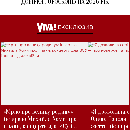
ДОБІРКИ ГОРОСКОПІВ НА 2026 РІК
ЕКСКЛЮЗИВ
«Мрію про велику родину»:
«Я дозволила с
інтерв'ю Михайла Хоми про
Олена Тополя 
плани, концерти для ЗСУ і
життя після р