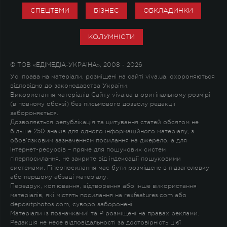
СПЕЦТЕМИ
БІЗНЕС
ОБКЛАДИНКИ
КОЛУМНІСТИ
© ТОВ «ЕДІМЕДІА-УКРАЇНА», 2008 - 2026
Усі права на матеріали, розміщені на сайті viva.ua, охороняються
відповідно до законодавства України.
Використання матеріалів Сайту viva.ua в оригінальному розмірі
(в повному обсязі) без письмового дозволу редакції
забороняється.
Дозволяється републікація та цитування статей обсягом не
більше 250 знаків для одного інформаційного матеріалу, з
обов'язковим зазначенням посилання на джерело, а для
Інтернет-ресурсів – пряме для пошукових систем
гіперпосилання, не закрите від індексації пошуковими
системами. Гіперпосилання має бути розміщене в підзаголовку
або першому абзаці матеріалу.
Передрук, копіювання, відтворення або інше використання
матеріалів, які містять посилання на rexfeatures.com або
depositphotos.com, суворо заборонені.
Матеріали із позначками
!
та
P
розміщені на правах реклами.
Редакція не несе відповідальності за достовірність цієї