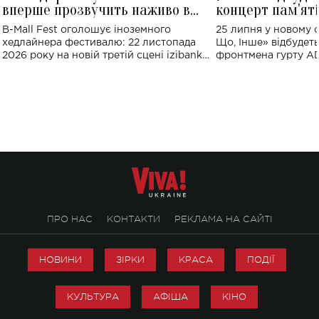
вперше прозвучить наживо в
концерт пам'ят
Україні: де відбудеться концерт
Клименка: понад
B-Mall Fest оголошує іноземного
25 липня у новому o
виконають пісн
хедлайнера фестивалю: 22 листопада
Що, Інше» відбудеть
2026 року на новій третій сцені izibank
фронтмена гурту A
stage відбудеться українська прем'єра
Клименка. Це буде 
ENIGMA VOICES' ORIGINAL LIVE SHOW.
вечір, присвячений 
творчість стала си
справжньої любові д
ПРО НАС
КОНТАКТИ
РЕКЛАМА НА САЙТІ
НОВИНИ
ЗІРКИ
КРАСА
ПОДІЇ
КУЛЬТУРА
АФІША
КІНО