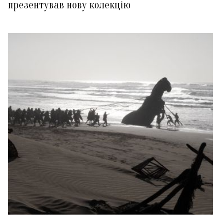
презентував нову колекцію