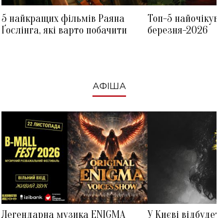
5 найкращих фільмів Раяна
Топ-5 найочіку
Ґослінга, які варто побачити
березня-2026
АФІША
Легендарна музика ENIGMA
У Києві відбуде