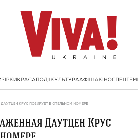
И
ЗІРКИ
КРАСА
ПОДІЇ
КУЛЬТУРА
АФІША
КІНО
СПЕЦТЕМ
ДАУТЦЕН КРУС ПОЗИРУЕТ В ОТЕЛЬНОМ НОМЕРЕ
аженная Даутцен Крус
 номере