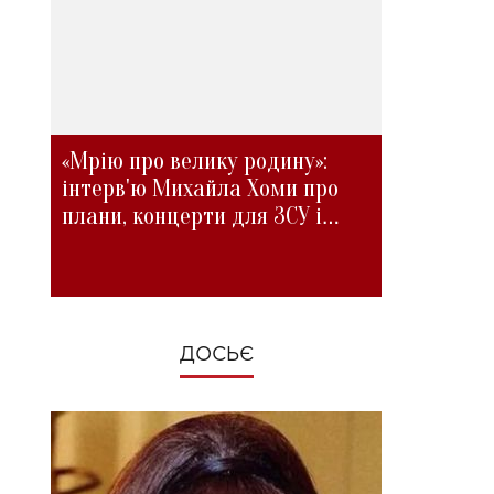
«Мрію про велику родину»:
інтерв'ю Михайла Хоми про
плани, концерти для ЗСУ і
зміни під час війни
ДОСЬЄ