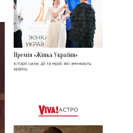
Премія «Жінка України»
Історії сили, дії та мрій, які змінюють
країну.
АСТРО