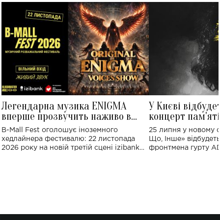
Легендарна музика ENIGMA
У Києві відбуде
вперше прозвучить наживо в
концерт пам'ят
Україні: де відбудеться концерт
Клименка: понад
B-Mall Fest оголошує іноземного
25 липня у новому o
виконають пісн
хедлайнера фестивалю: 22 листопада
Що, Інше» відбудеть
2026 року на новій третій сцені izibank
фронтмена гурту A
stage відбудеться українська прем'єра
Клименка. Це буде 
ENIGMA VOICES' ORIGINAL LIVE SHOW.
вечір, присвячений 
творчість стала си
справжньої любові д