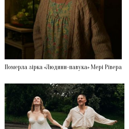
Померла зірка «Людини-павука» Мері Рівера