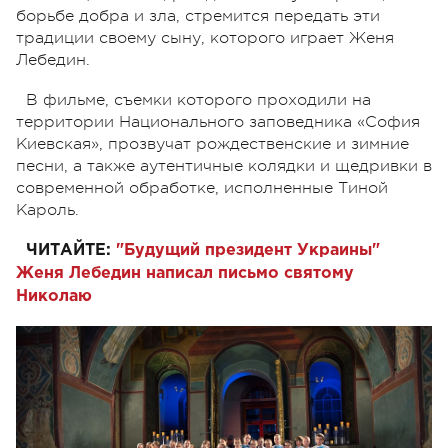
борьбе добра и зла, стремится передать эти
традиции своему сыну, которого играет Женя
Лебедин.
В фильме, съемки которого проходили на
территории Национального заповедника «София
Киевская», прозвучат рождественские и зимние
песни, а также аутентичные колядки и щедривки в
современной обработке, исполненные Тиной
Кароль.
ЧИТАЙТЕ:
"Будущий президент Украины"
Женя Лебедин написал письмо святому
Николаю