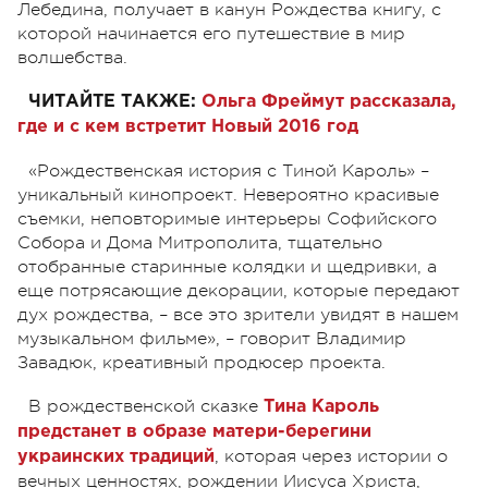
Лебедина, получает в канун Рождества книгу, с
которой начинается его путешествие в мир
волшебства.
ЧИТАЙТЕ ТАКЖЕ:
Ольга Фреймут рассказала,
где и с кем встретит Новый 2016 год
«Рождественская история с Тиной Кароль» –
уникальный кинопроект. Невероятно красивые
съемки, неповторимые интерьеры Софийского
Собора и Дома Митрополита, тщательно
отобранные старинные колядки и щедривки, а
еще потрясающие декорации, которые передают
дух рождества, – все это зрители увидят в нашем
музыкальном фильме», – говорит Владимир
Завадюк, креативный продюсер проекта.
В рождественской сказке
Тина Кароль
предстанет в образе матери-берегини
, которая через истории о
украинских традиций
вечных ценностях, рождении Иисуса Христа,