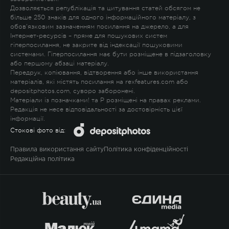
Дозволяється републікація та цитування статей обсягом не
більше 250 знаків для одного інформаційного матеріалу, з
обов'язковим зазначенням посилання на джерело, а для
Інтернет-ресурсів – пряме для пошукових систем
гіперпосилання, не закрите від індексації пошуковими
системами. Гіперпосилання має бути розміщене в підзаголовку
або першому абзаці матеріалу.
Передрук, копіювання, відтворення або інше використання
матеріалів, які містять посилання на rexfeatures.com або
depositphotos.com, суворо заборонені.
Матеріали із позначками
!
та
P
розміщені на правах реклами.
Редакція не несе відповідальності за достовірність цієї
інформації.
Стокові фото від:
Правила використання сайту
Політика конфіденційності
Редакційна політика