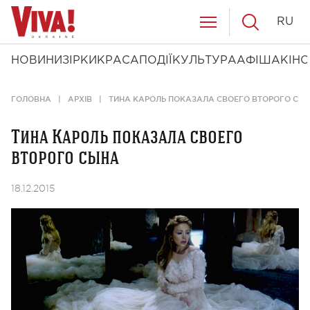
RU
НОВИНИ
ЗІРКИ
КРАСА
ПОДІЇ
КУЛЬТУРА
АФІША
КІНО
ГОЛОВНА
АРХІВ
ТИНА КАРОЛЬ ПОКАЗАЛА СВОЕГО ВТОРОГО СЫ
Тина Кароль показала своего
второго сына
18.12.2015