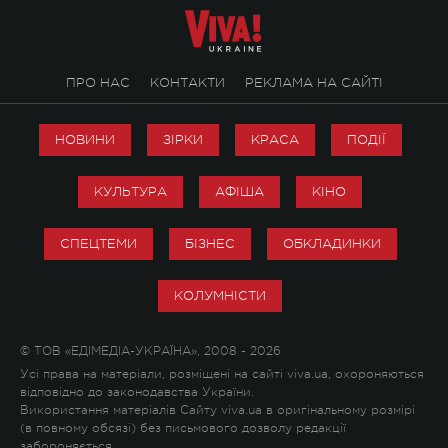
ПРО НАС
КОНТАКТИ
РЕКЛАМА НА САЙТІ
НОВИНИ
ЗІРКИ
КРАСА
ПОДІЇ
КУЛЬТУРА
АФІША
КІНО
СПЕЦТЕМИ
БІЗНЕС
ОБКЛАДИНКИ
КОЛУМНІСТИ
© ТОВ «ЕДІМЕДІА-УКРАЇНА», 2008 - 2026
Усі права на матеріали, розміщені на сайті viva.ua, охороняються
відповідно до законодавства України.
Використання матеріалів Сайту viva.ua в оригінальному розмірі
(в повному обсязі) без письмового дозволу редакції
забороняється.