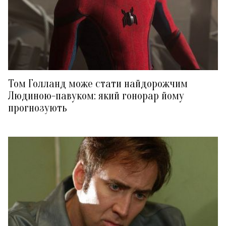
Том Голланд може стати найдорожчим
Людиною-павуком: який гонорар йому
прогнозують