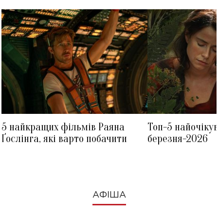
5 найкращих фільмів Раяна
Топ-5 найочіку
Ґослінга, які варто побачити
березня-2026
АФІША