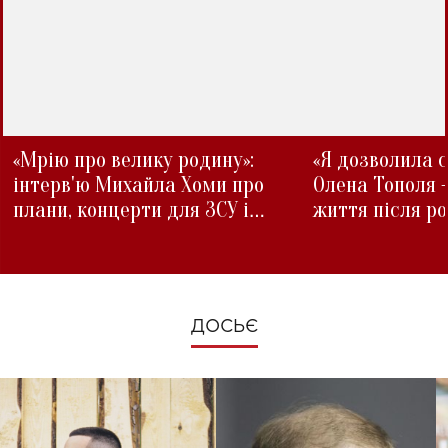
«Мрію про велику родину»:
«Я дозволила с
інтерв'ю Михайла Хоми про
Олена Тополя 
плани, концерти для ЗСУ і
життя після р
зміни під час війни
ДОСЬЄ