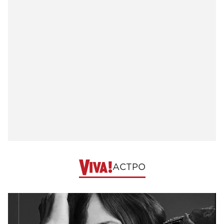
АСТРО