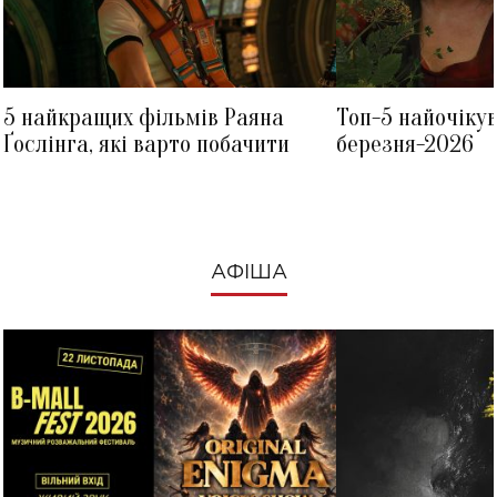
5 найкращих фільмів Раяна
Топ-5 найочіку
Ґослінга, які варто побачити
березня-2026
АФІША