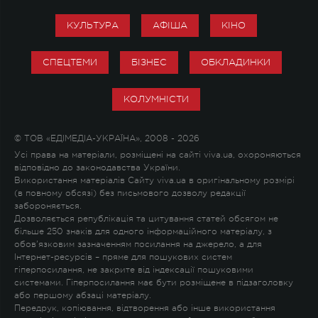
КУЛЬТУРА
АФІША
КІНО
СПЕЦТЕМИ
БІЗНЕС
ОБКЛАДИНКИ
КОЛУМНІСТИ
© ТОВ «ЕДІМЕДІА-УКРАЇНА», 2008 - 2026
Усі права на матеріали, розміщені на сайті viva.ua, охороняються
відповідно до законодавства України.
Використання матеріалів Сайту viva.ua в оригінальному розмірі
(в повному обсязі) без письмового дозволу редакції
забороняється.
Дозволяється републікація та цитування статей обсягом не
більше 250 знаків для одного інформаційного матеріалу, з
обов'язковим зазначенням посилання на джерело, а для
Інтернет-ресурсів – пряме для пошукових систем
гіперпосилання, не закрите від індексації пошуковими
системами. Гіперпосилання має бути розміщене в підзаголовку
або першому абзаці матеріалу.
Передрук, копіювання, відтворення або інше використання