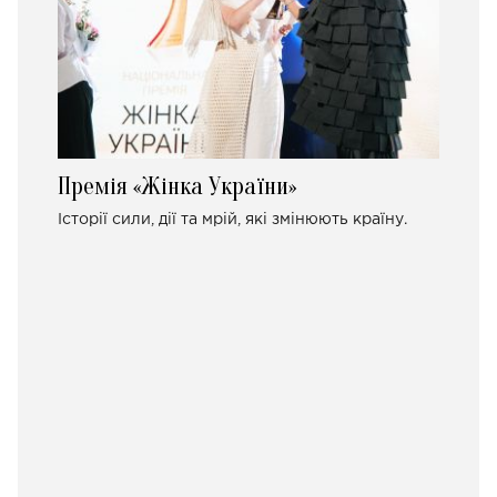
Премія «Жінка України»
Історії сили, дії та мрій, які змінюють країну.