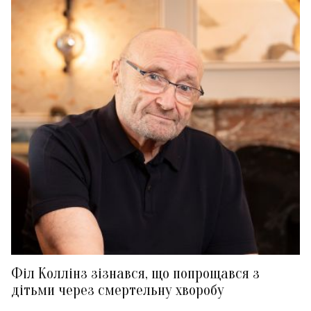
Філ Коллінз зізнався, що попрощався з
дітьми через смертельну хворобу