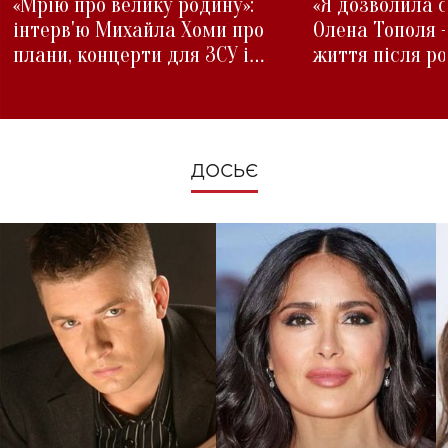
«Мрію про велику родину»:
«Я дозволила с
інтерв'ю Михайла Хоми про
Олена Тополя 
плани, концерти для ЗСУ і
життя після р
зміни під час війни
ДОСЬЄ