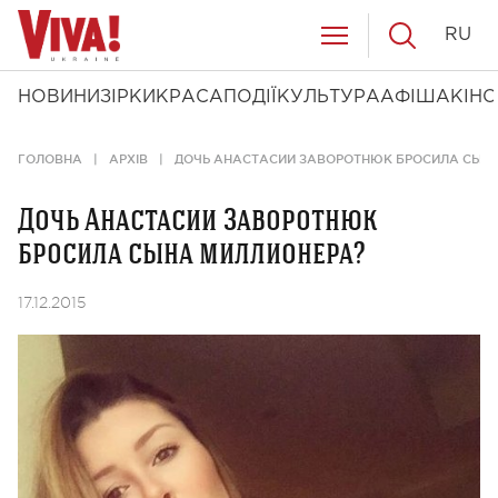
RU
НОВИНИ
ЗІРКИ
КРАСА
ПОДІЇ
КУЛЬТУРА
АФІША
КІНО
ГОЛОВНА
АРХІВ
ДОЧЬ АНАСТАСИИ ЗАВОРОТНЮК БРОСИЛА СЫН
Дочь Анастасии Заворотнюк
бросила сына миллионера?
17.12.2015