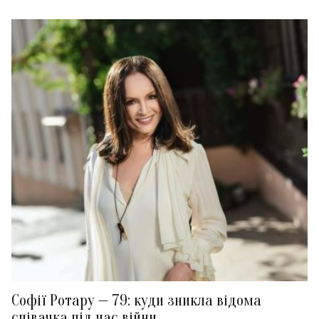
Софії Ротару — 79: куди зникла відома
співачка під час війни