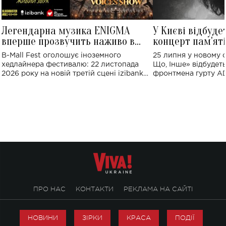
Легендарна музика ENIGMA
У Києві відбуде
вперше прозвучить наживо в
концерт пам'ят
Україні: де відбудеться концерт
Клименка: понад
B-Mall Fest оголошує іноземного
25 липня у новому o
виконають пісн
хедлайнера фестивалю: 22 листопада
Що, Інше» відбудеть
2026 року на новій третій сцені izibank
фронтмена гурту A
stage відбудеться українська прем'єра
Клименка. Це буде 
ENIGMA VOICES' ORIGINAL LIVE SHOW.
вечір, присвячений 
творчість стала си
справжньої любові д
ПРО НАС
КОНТАКТИ
РЕКЛАМА НА САЙТІ
НОВИНИ
ЗІРКИ
КРАСА
ПОДІЇ