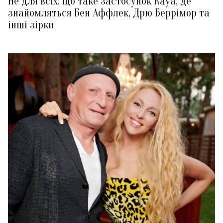
Не для всіх: що таке застосунок Raya, де
знайомляться Бен Аффлек, Дрю Беррімор та
інші зірки