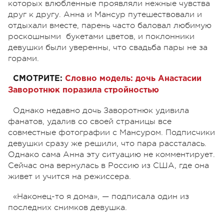
которых влюбленные проявляли нежные чувства
друг к другу. Анна и Мансур путешествовали и
отдыхали вместе, парень часто баловал любимую
роскошными букетами цветов, и поклонники
девушки были уверенны, что свадьба пары не за
горами.
СМОТРИТЕ:
Словно модель: дочь Анастасии
Заворотнюк поразила стройностью
Однако недавно дочь Заворотнюк удивила
фанатов, удалив со своей страницы все
совместные фотографии с Мансуром. Подписчики
девушки сразу же решили, что пара рассталась.
Однако сама Анна эту ситуацию не комментирует.
Сейчас она вернулась в Россию из США, где она
живет и учится на режиссера.
«Наконец-то я дома», — подписала один из
последних снимков девушка.