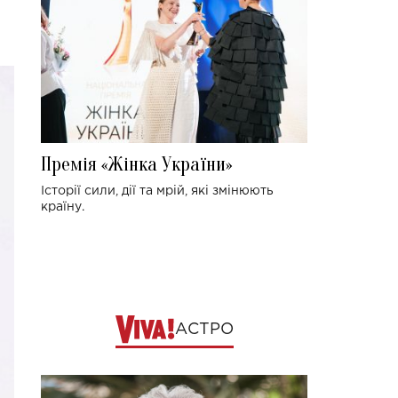
Премія «Жінка України»
Історії сили, дії та мрій, які змінюють
країну.
АСТРО