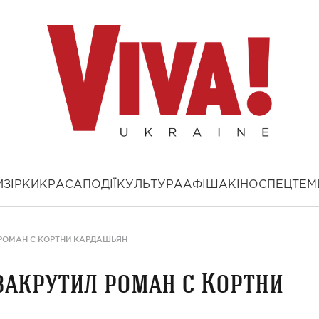
И
ЗІРКИ
КРАСА
ПОДІЇ
КУЛЬТУРА
АФІША
КІНО
СПЕЦТЕМ
 РОМАН С КОРТНИ КАРДАШЬЯН
закрутил роман с Кортни