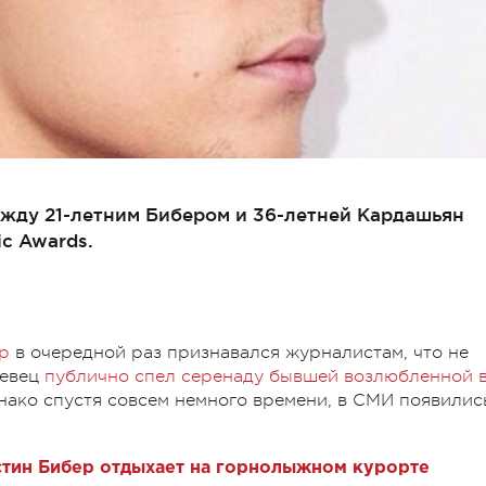
жду 21-летним Бибером и 36-летней Кардашьян
c Awards.
р
в очередной раз признавался журналистам, что не
певец
публично спел серенаду бывшей возлюбленной 
нако спустя совсем немного времени, в СМИ появилис
.
стин Бибер отдыхает на горнолыжном курорте