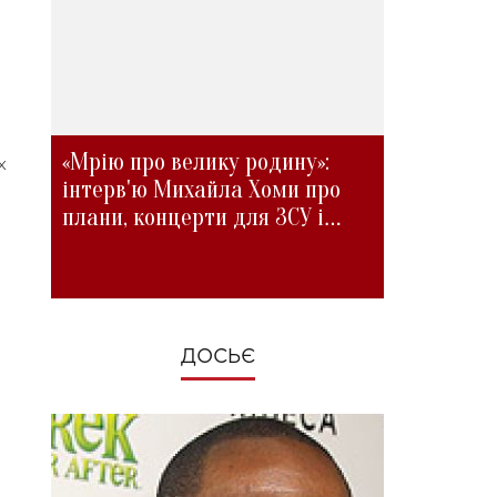
«Мрію про велику родину»:
х
інтерв'ю Михайла Хоми про
плани, концерти для ЗСУ і
зміни під час війни
ДОСЬЄ