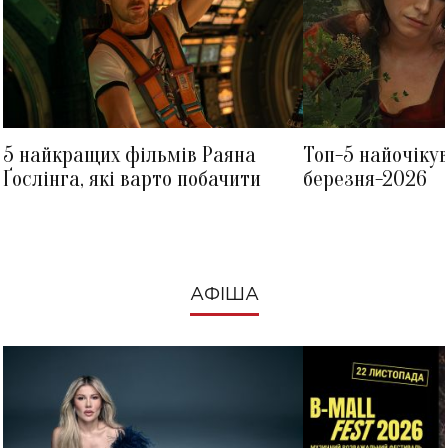
5 найкращих фільмів Раяна
Топ-5 найочіку
Ґослінга, які варто побачити
березня-2026
АФІША