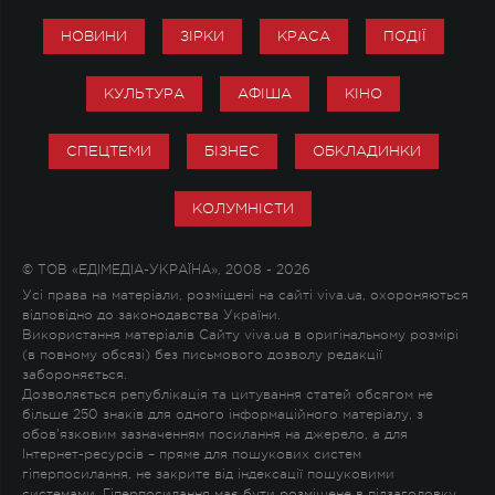
НОВИНИ
ЗІРКИ
КРАСА
ПОДІЇ
КУЛЬТУРА
АФІША
КІНО
СПЕЦТЕМИ
БІЗНЕС
ОБКЛАДИНКИ
КОЛУМНІСТИ
© ТОВ «ЕДІМЕДІА-УКРАЇНА», 2008 - 2026
Усі права на матеріали, розміщені на сайті viva.ua, охороняються
відповідно до законодавства України.
Використання матеріалів Сайту viva.ua в оригінальному розмірі
(в повному обсязі) без письмового дозволу редакції
забороняється.
Дозволяється републікація та цитування статей обсягом не
більше 250 знаків для одного інформаційного матеріалу, з
обов'язковим зазначенням посилання на джерело, а для
Інтернет-ресурсів – пряме для пошукових систем
гіперпосилання, не закрите від індексації пошуковими
системами. Гіперпосилання має бути розміщене в підзаголовку