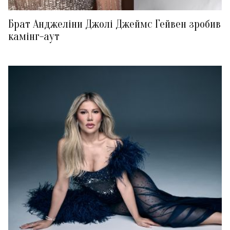
Брат Анджеліни Джолі Джеймс Гейвен зробив
камінг-аут