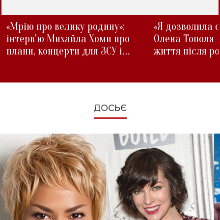
«Мрію про велику родину»:
«Я дозволила с
інтерв'ю Михайла Хоми про
Олена Тополя 
плани, концерти для ЗСУ і
життя після р
зміни під час війни
ДОСЬЄ