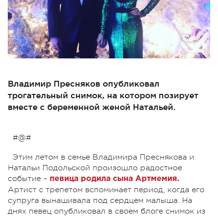
Владимир Пресняков опубликовал
трогательный снимок, на котором позирует
вместе с беременной женой Натальей.
#@#
Этим летом в семье Владимира Преснякова и
Натальи Подольской произошло радостное
событие –
певица родила сына Артмемия.
Артист с трепетом вспоминает период, когда его
супруга вынашивала под сердцем малыша. На
днях певец опубликовал в своем блоге снимок из