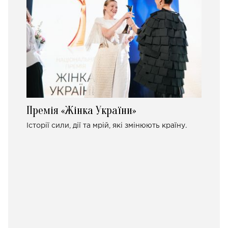
Премія «Жінка України»
Історії сили, дії та мрій, які змінюють країну.