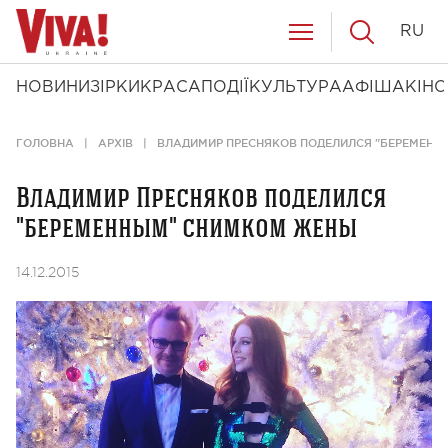
RU
НОВИНИ
ЗІРКИ
КРАСА
ПОДІЇ
КУЛЬТУРА
АФІША
КІНО
ГОЛОВНА
АРХІВ
ВЛАДИМИР ПРЕСНЯКОВ ПОДЕЛИЛСЯ "БЕРЕМЕН
Владимир Пресняков поделился
"беременным" снимком жены
14.12.2015