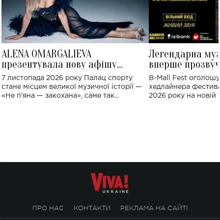
ALENA OMARGALIEVA
Легендарна му
презентувала нову афішу
вперше прозвуч
великого концерту в Палаці
Україні: де від
7 листопада 2026 року Палац спорту
B-Mall Fest оголош
спорту
стане місцем великої музичної історії —
хедлайнера фестива
«Не пʼяна — закохана», саме так
2026 року на новій т
символічно названо майбутній концерт
stage відбудеться у
ALENA OMARGALIEVA.
ENIGMA VOICES' OR
ПРО НАС
КОНТАКТИ
РЕКЛАМА НА САЙТІ