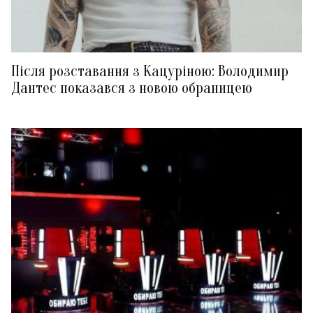
Після розставання з Кацуріною: Володимир
Дантес показався з новою обраницею