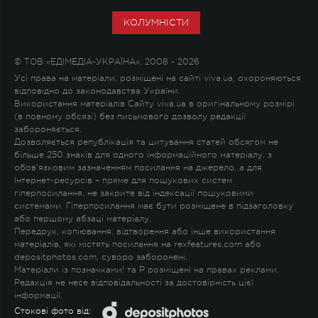
КОЛУМНІСТИ
© ТОВ «ЕДІМЕДІА-УКРАЇНА», 2008 - 2026
Усі права на матеріали, розміщені на сайті viva.ua, охороняються
відповідно до законодавства України.
Використання матеріалів Сайту viva.ua в оригінальному розмірі
(в повному обсязі) без письмового дозволу редакції
забороняється.
Дозволяється републікація та цитування статей обсягом не
більше 250 знаків для одного інформаційного матеріалу, з
обов'язковим зазначенням посилання на джерело, а для
Інтернет-ресурсів – пряме для пошукових систем
гіперпосилання, не закрите від індексації пошуковими
системами. Гіперпосилання має бути розміщене в підзаголовку
або першому абзаці матеріалу.
Передрук, копіювання, відтворення або інше використання
матеріалів, які містять посилання на rexfeatures.com або
depositphotos.com, суворо заборонені.
Матеріали із позначками
!
та
P
розміщені на правах реклами.
Редакція не несе відповідальності за достовірність цієї
інформації.
Стокові фото від: