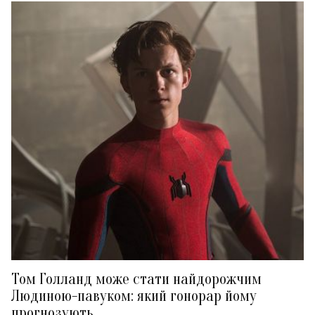
Том Голланд може стати найдорожчим
Людиною-павуком: який гонорар йому
прогнозують