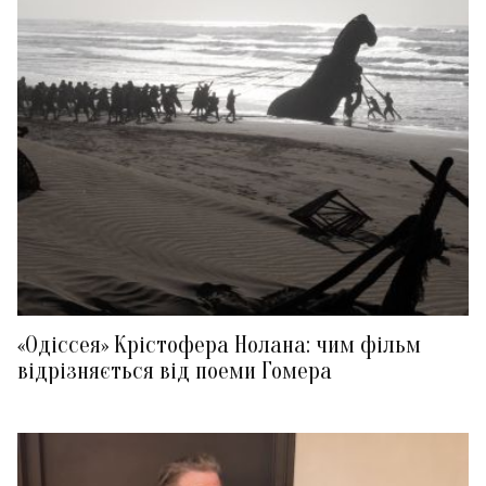
«Одіссея» Крістофера Нолана: чим фільм
відрізняється від поеми Гомера