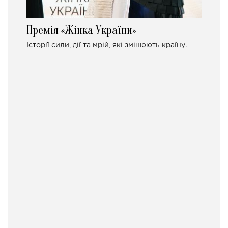
Премія «Жінка України»
Історії сили, дії та мрій, які змінюють країну.