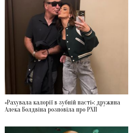
«Рахувала калорії в зубній пасті»: дружина
Алека Болдвіна розповіла про РХП