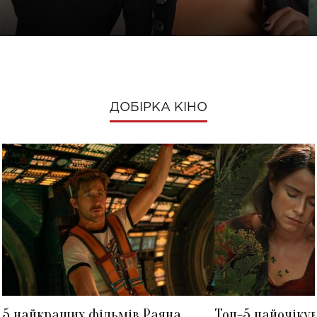
ДОБІРКА КІНО
5 найкращих фільмів Раяна
Топ-5 найочіку