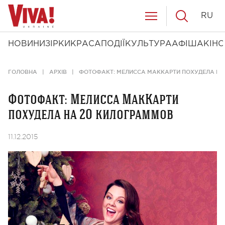
RU
НОВИНИ
ЗІРКИ
КРАСА
ПОДІЇ
КУЛЬТУРА
АФІША
КІНО
ГОЛОВНА
АРХІВ
ФОТОФАКТ: МЕЛИССА МАККАРТИ ПОХУДЕЛА НА
Фотофакт: Мелисса МакКарти
похудела на 20 килограммов
11.12.2015