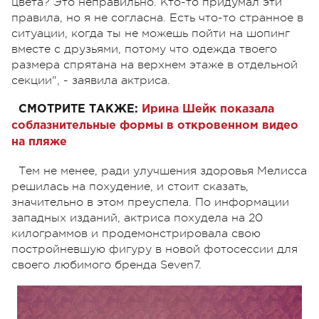
цвета? Это неправильно. Кто-то придумал эти
правила, но я не согласна. Есть что-то странное в
ситуации, когда ты не можешь пойти на шопинг
вместе с друзьями, потому что одежда твоего
размера спрятана на верхнем этаже в отдельной
секции", - заявила актриса.
СМОТРИТЕ ТАКЖЕ:
Ирина Шейк показала
соблазнительные формы в откровенном видео
на пляже
Тем не менее, ради улучшения здоровья Мелисса
решилась на похудение, и стоит сказать,
значительно в этом преуспела.
По информации
западных изданий, актриса похудела на 20
килограммов и продемонстрировала свою
постройневшую фигуру в новой фотосессии для
своего любимого бренда Seven7.