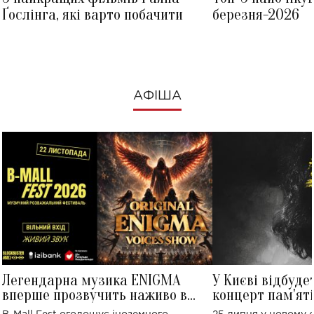
Ґослінга, які варто побачити
березня-2026
АФІША
Легендарна музика ENIGMA
У Києві відбуде
вперше прозвучить наживо в
концерт пам'ят
Україні: де відбудеться концерт
Клименка: понад