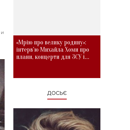
 и
«Мрію про велику родину»:
інтерв'ю Михайла Хоми про
плани, концерти для ЗСУ і
зміни під час війни
ДОСЬЄ