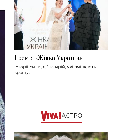
Премія «Жінка України»
Історії сили, дії та мрій, які змінюють
країну.
АСТРО