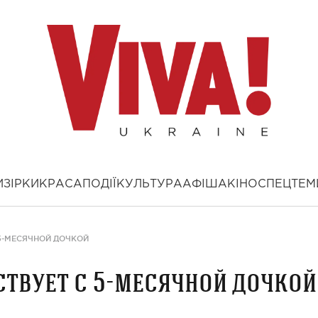
И
ЗІРКИ
КРАСА
ПОДІЇ
КУЛЬТУРА
АФІША
КІНО
СПЕЦТЕМ
5-МЕСЯЧНОЙ ДОЧКОЙ
твует с 5-месячной дочкой