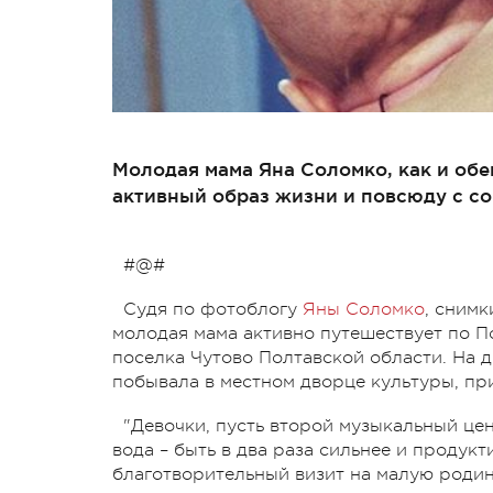
Молодая мама Яна Соломко, как и обе
активный образ жизни и повсюду с с
#@#
Судя по фотоблогу
Яны Соломко
, снимк
молодая мама активно путешествует по По
поселка Чутово Полтавской области. На д
побывала в местном дворце культуры, при
"Девочки, пусть второй музыкальный цен
вода – быть в два раза сильнее и продукт
благотворительный визит на малую родин