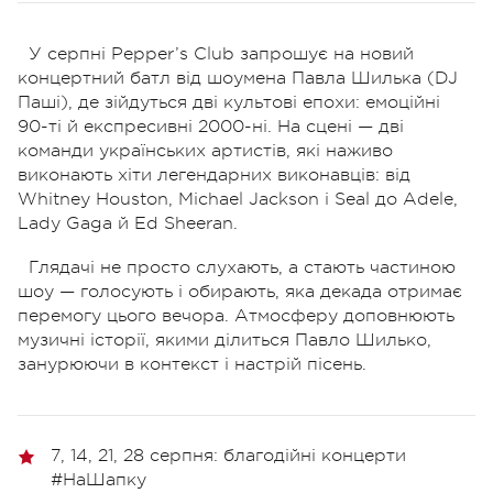
У серпні Pepper’s Club запрошує на новий
концертний батл від шоумена Павла Шилька (DJ
Паші), де зійдуться дві культові епохи: емоційні
90-ті й експресивні 2000-ні. На сцені — дві
команди українських артистів, які наживо
виконають хіти легендарних виконавців: від
Whitney Houston, Michael Jackson і Seal до Adele,
Lady Gaga й Ed Sheeran.
Глядачі не просто слухають, а стають частиною
шоу — голосують і обирають, яка декада отримає
перемогу цього вечора. Атмосферу доповнюють
музичні історії, якими ділиться Павло Шилько,
занурюючи в контекст і настрій пісень.
7, 14, 21, 28 серпня: благодійні концерти
#НаШапку