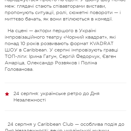
меж: глядачі стають співавторами вистави,
пропонують ситуації, ролі, сюжетні повороти — і
миттєво бачать, як вони втілюються в комедії.
На сцені — актори першого в Україні
імпровізаційного театру «Чорний квадрат», які
понад 10 років розвивають формат KVADRAT
ШОУ в Caribbean. У серпні імпровізують гравці
ТОП-ліги: Ірина Гатун, Сергій Федорчук, Євген
Амаріца, Олександр Розвяков і Поліна
Голованова.
24 серпня: українське ретро до Дня
Незалежності
24 серпня у Caribbean Club — особлива подія до
Дня Незалежності: вечір української музики,