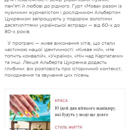
памʼяті й любові до рідного. Гурт «Мова» разом із
музичним журналістом і дослідником Альбертом
Цукренком запрошують у подорож золотими
десятиліттями української естради — від 60-х до
80-х років.
У програмі — живе виконання хітів, що стали
частиною нашої ідентичності: «Києве мій», «Не
топчіть конвалій», «Україно», «Ніч над Карпатами»
та інші. Лекція Альберта Цукренка додасть
глибини: він розповість про історичний контекст,
походження та звучання цих пісень.
КРАСА
10 ідей для літнього манікюру,
які будуть у моді ще довго
СТИЛЬ ЖИТТЯ