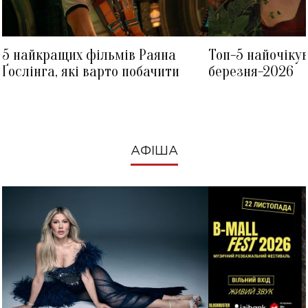
5 найкращих фільмів Раяна
Топ-5 найочіку
Ґослінга, які варто побачити
березня-2026
АФІША