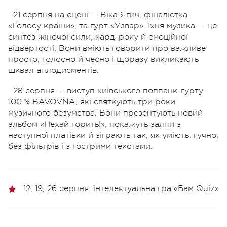
21 серпня на сцені — Віка Ягич, фіналістка
«Голосу країни», та гурт «Узвар». Їхня музика — це
синтез жіночої сили, хард-року й емоційної
відвертості. Вони вміють говорити про важливе
просто, голосно й чесно і щоразу викликають
шквал аплодисментів.
28 серпня — виступ київського поппанк-гурту
100 % BAVOVNA, які святкують три роки
музичного безумства. Вони презентують новий
альбом «Нехай горить!», покажуть залпи з
наступної платівки й зіграють так, як уміють: гучно,
без фільтрів і з гострими текстами.
12, 19, 26 серпня: інтелектуальна гра «Бам Quiz»