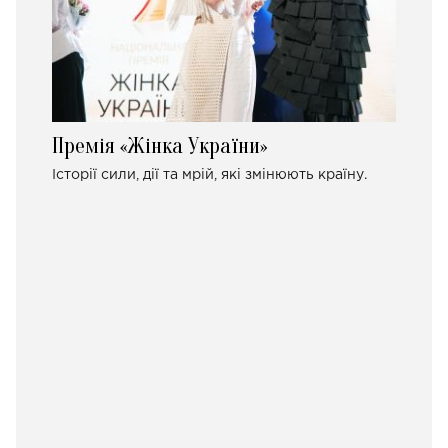
Премія «Жінка України»
Історії сили, дії та мрій, які змінюють країну.