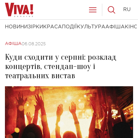
RU
НОВИНИ
ЗІРКИ
КРАСА
ПОДІЇ
КУЛЬТУРА
АФІША
КІНО
06.08.2025
АФІША
Куди сходити у серпні: розклад
концертів, стендап-шоу і
театральних вистав