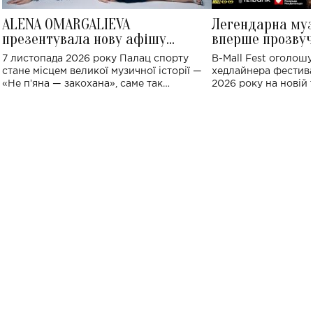
ALENA OMARGALIEVA
Легендарна му
презентувала нову афішу
вперше прозвуч
великого концерту в Палаці
Україні: де від
7 листопада 2026 року Палац спорту
B-Mall Fest оголош
спорту
стане місцем великої музичної історії —
хедлайнера фестива
«Не пʼяна — закохана», саме так
2026 року на новій т
символічно названо майбутній концерт
stage відбудеться у
ALENA OMARGALIEVA.
ENIGMA VOICES' OR