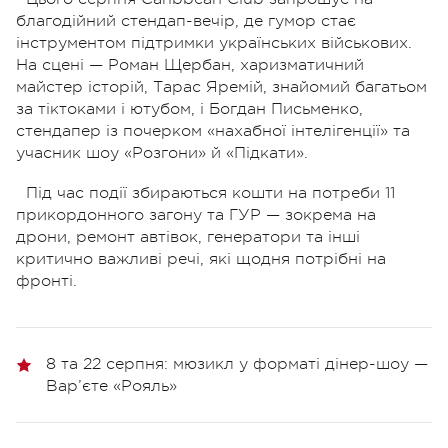
благодійний стендап-вечір, де гумор стає
інструментом підтримки українських військових.
На сцені — Роман Щербан, харизматичний
майстер історій, Тарас Яремій, знайомий багатьом
за тіктоками і ютубом, і Богдан Письменко,
стендапер із почерком «нахабної інтелігенції» та
учасник шоу «Розгони» й «Підкати».
Під час події збираються кошти на потреби 11
прикордонного загону та ГУР — зокрема на
дрони, ремонт автівок, генератори та інші
критично важливі речі, які щодня потрібні на
фронті.
8 та 22 серпня: мюзикл у форматі дінер-шоу —
Вар’єте «Рояль»