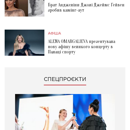
Брат Анджеліни Джолі Джеймс Гейвен
зробив камінг-аут
АФІША
ALENA OMARGALIEVA презентувала
нову афішу великого концерту в
Палаці спорту
СПЕЦПРОЄКТИ