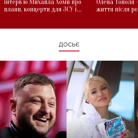
інтерв'ю Михайла Хоми про
Олена Тополя 
плани, концерти для ЗСУ і
життя після р
зміни під час війни
ДОСЬЄ