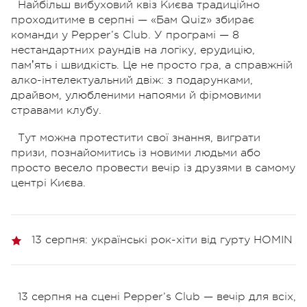
Найбільш вибуховий квіз Києва традиційно
проходитиме в серпні — «Бам Quiz» збирає
команди у Pepper’s Club. У програмі — 8
нестандартних раундів на логіку, ерудицію,
памʼять і швидкість. Це не просто гра, а справжній
алко-інтелектуальний двіж: з подарунками,
драйвом, улюбленими напоями й фірмовими
стравами клубу.
Тут можна протестити свої знання, виграти
призи, познайомитись із новими людьми або
просто весело провести вечір із друзями в самому
центрі Києва.
13 серпня: українські рок-хіти від гурту HOMIN
13 серпня на сцені Pepper’s Club — вечір для всіх,