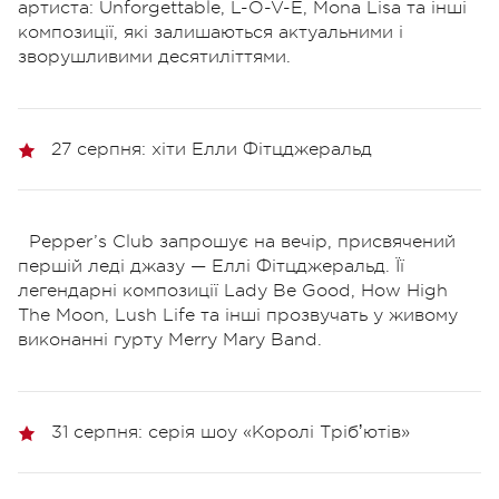
артиста: Unforgettable, L-O-V-E, Mona Lisa та інші
композиції, які залишаються актуальними і
зворушливими десятиліттями.
27 серпня: хіти Елли Фітцджеральд
Pepper’s Club запрошує на вечір, присвячений
першій леді джазу — Еллі Фітцджеральд. Її
легендарні композиції Lady Be Good, How High
The Moon, Lush Life та інші прозвучать у живому
виконанні гурту Merry Mary Band.
31 серпня: серія шоу «Королі Трібʼютів»