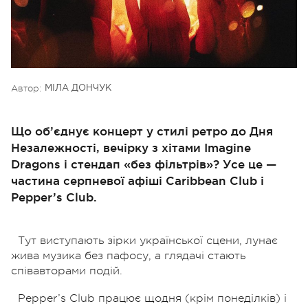
Автор:
МІЛА ДОНЧУК
Що об’єднує концерт у стилі ретро до Дня
Незалежності, вечірку з хітами Imagine
Dragons і стендап «без фільтрів»? Усе це —
частина серпневої афіші Caribbean Club і
Pepper’s Club.
Тут виступають зірки української сцени, лунає
жива музика без пафосу, а глядачі стають
співавторами подій.
Pepper’s Club працює щодня (крім понеділків) і