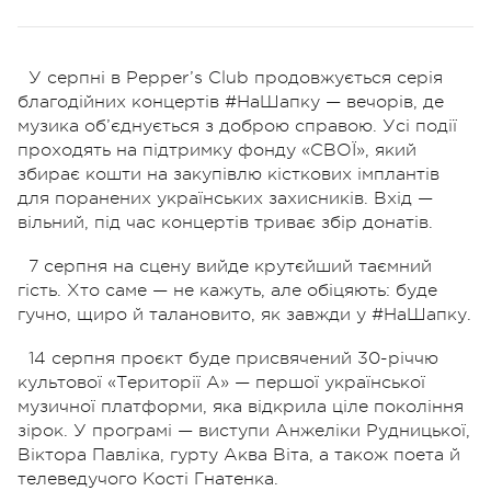
У серпні в Pepper’s Club продовжується серія
благодійних концертів #НаШапку — вечорів, де
музика об’єднується з доброю справою. Усі події
проходять на підтримку фонду «СВОЇ», який
збирає кошти на закупівлю кісткових імплантів
для поранених українських захисників. Вхід —
вільний, під час концертів триває збір донатів.
7 серпня на сцену вийде крутєйший таємний
гість. Хто саме — не кажуть, але обіцяють: буде
гучно, щиро й талановито, як завжди у #НаШапку.
14 серпня проєкт буде присвячений 30-річчю
культової «Території А» — першої української
музичної платформи, яка відкрила ціле покоління
зірок. У програмі — виступи Анжеліки Рудницької,
Віктора Павліка, гурту Аква Віта, а також поета й
телеведучого Кості Гнатенка.