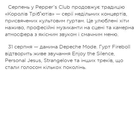
Серпень у Pepper’s Club продовжує традицію
«Королів Трібʼютів» — серії недільних концертів,
присвячених культовим гуртам. Це улюблені хіти
наживо, професійні музиканти на сцені та камерна
атмосфера з якісним звуком і смачним меню.
31 серпня — данина Depeche Mode. Гурт Fireboll
відтворить живе звучання Enjoy the Silence,
Personal Jesus, Strangelove та інших треків, що
стали голосом кількох поколінь.