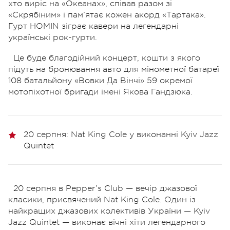
хто виріс на «Океанах», співав разом зі
«Скрябіним» і пам’ятає кожен акорд «Тартака».
Гурт HOMIN зіграє кавери на легендарні
українські рок-гурти.
Це буде благодійний концерт, кошти з якого
підуть на бронювання авто для мінометної батареї
108 батальйону «Вовки Да Вінчі» 59 окремої
мотопіхотної бригади імені Якова Гандзюка.
20 серпня: Nat King Cole у виконанні Kyiv Jazz
Quintet
20 серпня в Pepper’s Club — вечір джазової
класики, присвячений Nat King Cole. Один із
найкращих джазових колективів України — Kyiv
Jazz Quintet — виконає вічні хіти легендарного