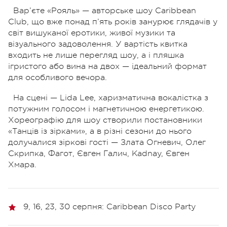
Вар’єте «Рояль» — авторське шоу Caribbean
Club, що вже понад п’ять років занурює глядачів у
світ вишуканої еротики, живої музики та
візуального задоволення. У вартість квитка
входить не лише перегляд шоу, а і пляшка
ігристого або вина на двох — ідеальний формат
для особливого вечора.
На сцені — Lida Lee, харизматична вокалістка з
потужним голосом і магнетичною енергетикою.
Хореографію для шоу створили постановники
«Танців із зірками», а в різні сезони до нього
долучалися зіркові гості — Злата Огневич, Олег
Скрипка, Фагот, Євген Галич, Kadnay, Євген
Хмара.
9, 16, 23, 30 серпня: Caribbean Disco Party