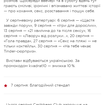
розмов. Щосереди ввечері та в суботу вдень тут
грають сміливі, іронічні і впізнавано життєві історії
— про кохання, секс, розставання і пошук себе.
У серпневому репертуарі: 6 серпня — «Щастя
завжди поруч», 9 серпня — «Ігри для дорослих»,
13 серпня — «21 хвилина до та після сексу», 16
серпня — «Ліворуч від розлуки…», 20 серпня —
«Гола правда», 27 серпня — «Секс на пляжі — не
тільки коктейль», 30 серпня — «На тебе чекає
Tinder-сюрприз».
Вистави відбуваються українською. За
промокодом kvadrat10 — знижка 10 %.
7 серпня: Благодійний стендап
Цього серпня Caribbean Club запрошує на