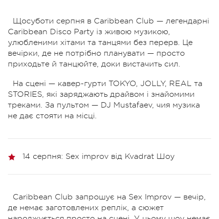
Щосуботи серпня в Caribbean Club — легендарні
Caribbean Disco Party із живою музикою,
улюбленими хітами та танцями без перерв. Це
вечірки, де не потрібно планувати — просто
приходьте й танцюйте, доки вистачить сил.
На сцені — кавер-гурти TOKYO, JOLLY, REAL та
STORIES, які заряджають драйвом і знайомими
треками. За пультом — DJ Mustafaev, чия музика
не дає стояти на місці.
14 серпня: Sex improv від Kvadrat Шоу
Caribbean Club запрошує на Sex Improv — вечір,
де немає заготовлених реплік, а сюжет
народжується просто на сцені. У цьому шоу немає