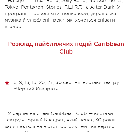
На сцені — Real Band, Jolly Band, No Comments,
Tokyo, Pentagon, Stories, F.L.I.R.T. та After Dark. У
програмі — рокові хіти, попкавери, українська
музика й улюблені треки, які хочеться співати
вголос.
Розклад найближчих подій Сaribbean
Club
6, 9, 13, 16, 20, 27, 30 серпня: вистави театру
«Чорний Квадрат»
У серпні на сцені Caribbean Club — вистави
театру «Чорний Квадрат, який понад 30 років
залишається на вістрі гострих тем і відвертих