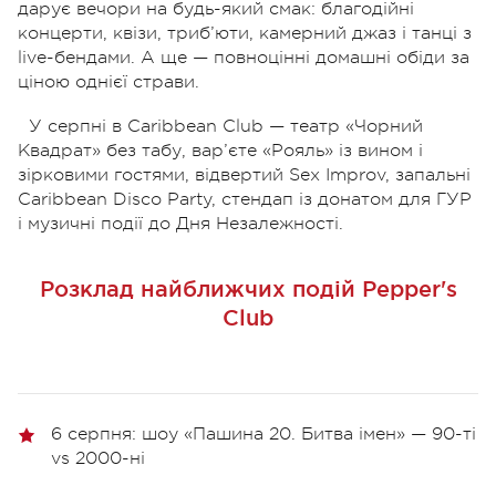
дарує вечори на будь-який смак: благодійні
концерти, квізи, триб’юти, камерний джаз і танці з
live-бендами. А ще — повноцінні домашні обіди за
ціною однієї страви.
У серпні в Caribbean Club — театр «Чорний
Квадрат» без табу, вар’єте «Рояль» із вином і
зірковими гостями, відвертий Sex Improv, запальні
Caribbean Disco Party, стендап із донатом для ГУР
і музичні події до Дня Незалежності.
Розклад найближчих подій Pepper's
Club
6 серпня: шоу «Пашина 20. Битва імен» — 90-ті
vs 2000-ні