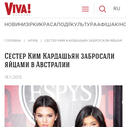
RU
НОВИНИ
ЗІРКИ
КРАСА
ПОДІЇ
КУЛЬТУРА
АФІША
КІНО
ГОЛОВНА
АРХІВ
СЕСТЕР КИМ КАРДАШЬЯН ЗАБРОСАЛИ ЯЙЦАМИ 
Сестер Ким Кардашьян забросали
яйцами в Австралии
18.11.2015