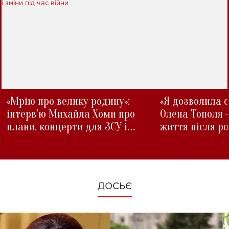
«Мрію про велику родину»:
«Я дозволила с
інтерв'ю Михайла Хоми про
Олена Тополя 
плани, концерти для ЗСУ і
життя після р
зміни під час війни
ДОСЬЄ