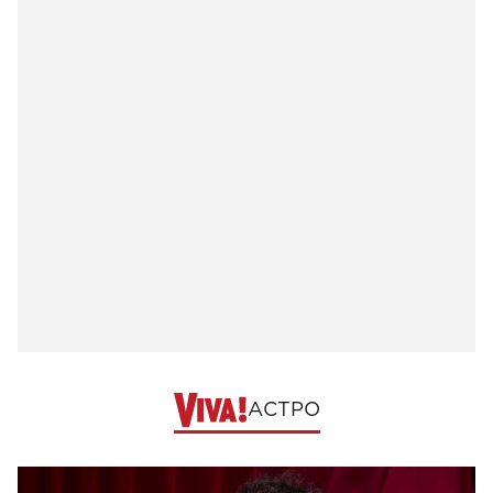
АСТРО