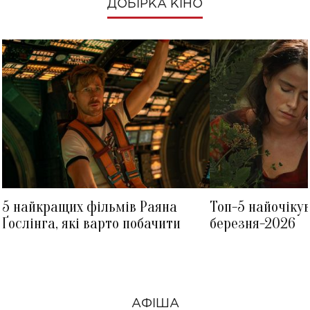
ДОБІРКА КІНО
5 найкращих фільмів Раяна
Топ-5 найочіку
Ґослінга, які варто побачити
березня-2026
АФІША