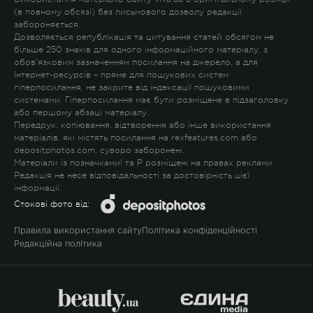
(в повному обсязі) без письмового дозволу редакції
забороняється.
Дозволяється републікація та цитування статей обсягом не
більше 250 знаків для одного інформаційного матеріалу, з
обов'язковим зазначенням посилання на джерело, а для
Інтернет-ресурсів – пряме для пошукових систем
гіперпосилання, не закрите від індексації пошуковими
системами. Гіперпосилання має бути розміщене в підзаголовку
або першому абзаці матеріалу.
Передрук, копіювання, відтворення або інше використання
матеріалів, які містять посилання на rexfeatures.com або
depositphotos.com, суворо заборонені.
Матеріали із позначками
!
та
P
розміщені на правах реклами.
Редакція не несе відповідальності за достовірність цієї
інформації.
Стокові фото від:
Правила використання сайту
Політика конфіденційності
Редакційна політика