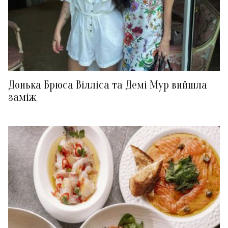
Донька Брюса Вілліса та Демі Мур вийшла
заміж