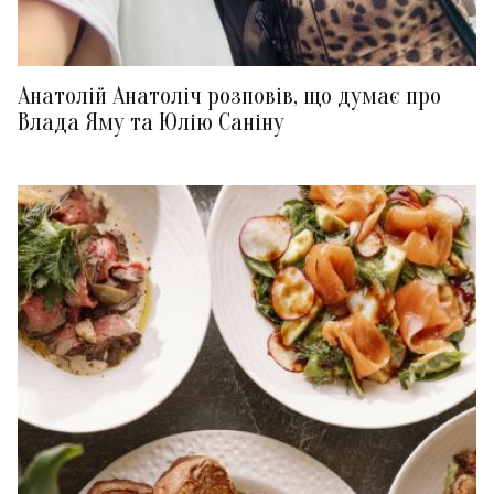
Анатолій Анатоліч розповів, що думає про
Влада Яму та Юлію Саніну