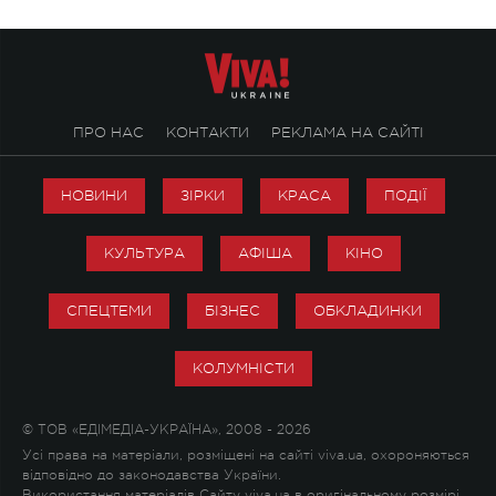
ПРО НАС
КОНТАКТИ
РЕКЛАМА НА САЙТІ
НОВИНИ
ЗІРКИ
КРАСА
ПОДІЇ
КУЛЬТУРА
АФІША
КІНО
СПЕЦТЕМИ
БІЗНЕС
ОБКЛАДИНКИ
КОЛУМНІСТИ
© ТОВ «ЕДІМЕДІА-УКРАЇНА», 2008 - 2026
Усі права на матеріали, розміщені на сайті viva.ua, охороняються
відповідно до законодавства України.
Використання матеріалів Сайту viva.ua в оригінальному розмірі