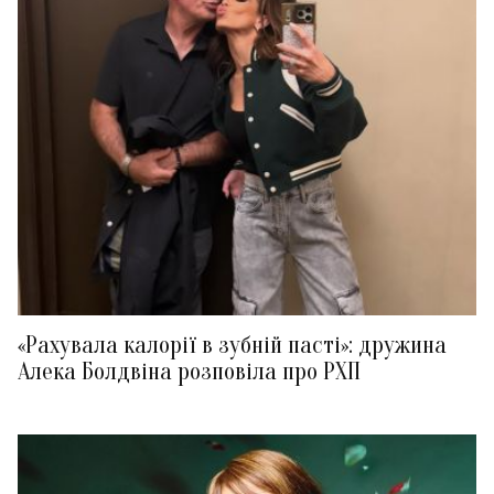
«Рахувала калорії в зубній пасті»: дружина
Алека Болдвіна розповіла про РХП