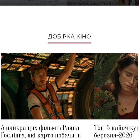
ДОБІРКА КІНО
5 найкращих фільмів Раяна
Топ-5 найочіку
Ґослінга, які варто побачити
березня-2026