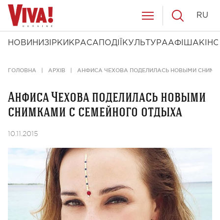
RU
НОВИНИ
ЗІРКИ
КРАСА
ПОДІЇ
КУЛЬТУРА
АФІША
КІНО
ГОЛОВНА
АРХІВ
АНФИСА ЧЕХОВА ПОДЕЛИЛАСЬ НОВЫМИ СНИМК
Анфиса Чехова поделилась новыми
снимками с семейного отдыха
10.11.2015