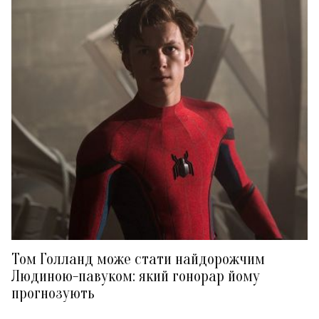
Том Голланд може стати найдорожчим
Людиною-павуком: який гонорар йому
прогнозують