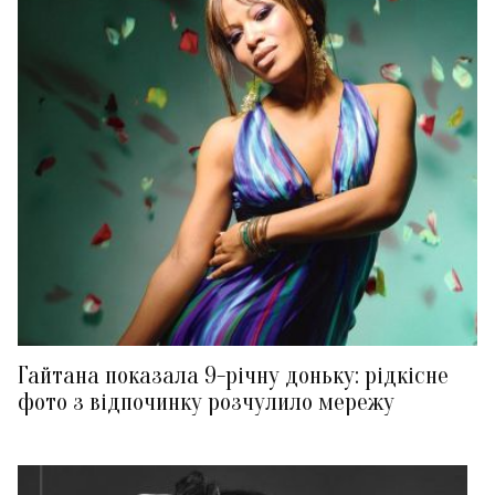
Гайтана показала 9-річну доньку: рідкісне
фото з відпочинку розчулило мережу