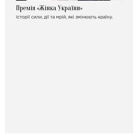
Премія «Жінка України»
Історії сили, дії та мрій, які змінюють країну.