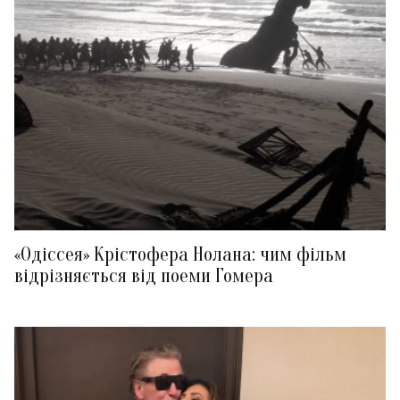
«Одіссея» Крістофера Нолана: чим фільм
відрізняється від поеми Гомера