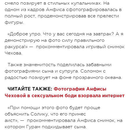
смело позирует в стильных купальниках. На
одном из кадров Анфиса сфотографировалась в
полный рост, продемонстрировав все прелести
фигуры.
«Доброе утро. Что у вас сегодня на завтрак? А я
демонстрирую на фото силу правильного
ракурса!» — прокомментировала игривый снимок
Чехова.
Также знаменитость поделилась забавными
фотографиями сына и супруга. Соломон с
радостью позирует на фоне прозрачного океана.
ЧИТАЙТЕ ТАКЖЕ:
Фотография Анфисы
Чеховой в сексуальном боди взорвала интернет
«При помощи этого фото будет проще
объяснить Солику, что его принес
аист», — прокомментировала Анфиса снимок, на
котором Гурам подкидывает сына.