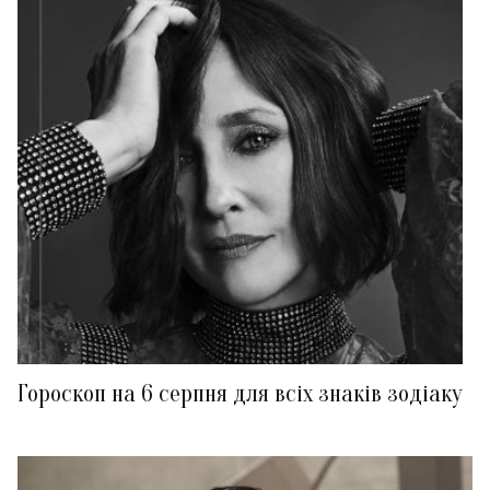
Гороскоп на 6 серпня для всіх знаків зодіаку