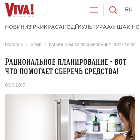
RU
НОВИНИ
ЗІРКИ
КРАСА
ПОДІЇ
КУЛЬТУРА
АФІША
КІНО
ГОЛОВНА
АРХІВ
РАЦИОНАЛЬНОЕ ПЛАНИРОВАНИЕ - ВОТ ЧТО ПОМО
Рациональное планирование - вот
что помогает сберечь средства!
05.11.2015