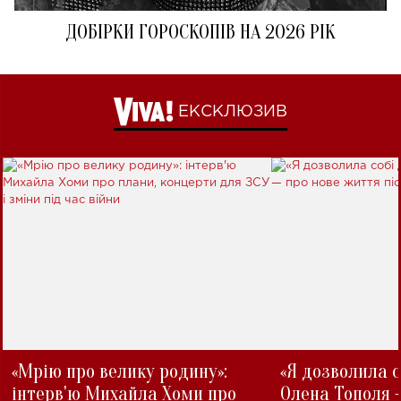
ДОБІРКИ ГОРОСКОПІВ НА 2026 РІК
ЕКСКЛЮЗИВ
«Мрію про велику родину»:
«Я дозволила с
інтерв'ю Михайла Хоми про
Олена Тополя 