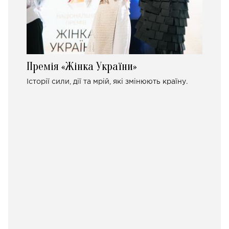
Премія «Жінка України»
Історії сили, дії та мрій, які змінюють країну.