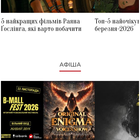
5 найкращих фільмів Раяна
Топ-5 найочіку
Ґослінга, які варто побачити
березня-2026
АФІША