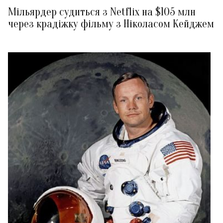
Мільярдер судиться з Netflix на $105 млн
через крадіжку фільму з Ніколасом Кейджем