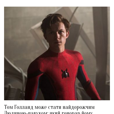
Том Голланд може стати найдорожчим
Людиною-павуком: який гонорар йому