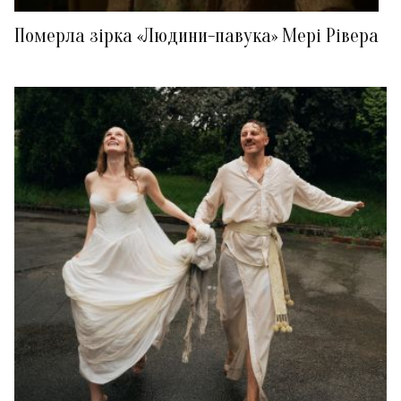
Померла зірка «Людини-павука» Мері Рівера