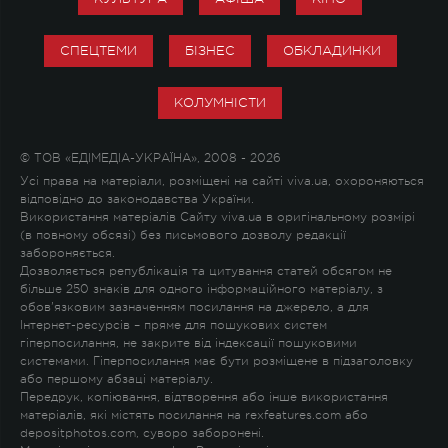
СПЕЦТЕМИ
БІЗНЕС
ОБКЛАДИНКИ
КОЛУМНІСТИ
© ТОВ «ЕДІМЕДІА-УКРАЇНА», 2008 - 2026
Усі права на матеріали, розміщені на сайті viva.ua, охороняються
відповідно до законодавства України.
Використання матеріалів Сайту viva.ua в оригінальному розмірі
(в повному обсязі) без письмового дозволу редакції
забороняється.
Дозволяється републікація та цитування статей обсягом не
більше 250 знаків для одного інформаційного матеріалу, з
обов'язковим зазначенням посилання на джерело, а для
Інтернет-ресурсів – пряме для пошукових систем
гіперпосилання, не закрите від індексації пошуковими
системами. Гіперпосилання має бути розміщене в підзаголовку
або першому абзаці матеріалу.
Передрук, копіювання, відтворення або інше використання
матеріалів, які містять посилання на rexfeatures.com або
depositphotos.com, суворо заборонені.