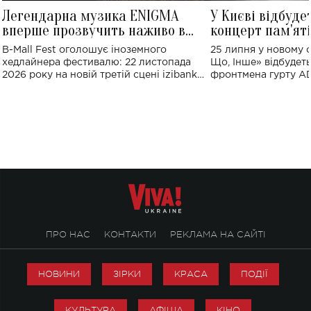
Легендарна музика ENIGMA
У Києві відбуде
вперше прозвучить наживо в
концерт пам'ят
Україні: де відбудеться концерт
Клименка: понад
B-Mall Fest оголошує іноземного
25 липня у новому o
виконають пісн
хедлайнера фестивалю: 22 листопада
Що, Інше» відбудеть
2026 року на новій третій сцені izibank
фронтмена гурту A
stage відбудеться українська прем'єра
Клименка. Це буде 
ENIGMA VOICES' ORIGINAL LIVE SHOW.
вечір, присвячений 
творчість стала си
справжньої любові д
ПРО НАС
КОНТАКТИ
РЕКЛАМА НА САЙТІ
НОВИНИ
ЗІРКИ
КРАСА
ПОДІЇ
КУЛЬТУРА
АФІША
КІНО