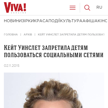
RU
НОВИНИ
ЗІРКИ
КРАСА
ПОДІЇ
КУЛЬТУРА
АФІША
КІНО
ГОЛОВНА
АРХІВ
КЕЙТ УИНСЛЕТ ЗАПРЕТИЛА ДЕТЯМ ПОЛЬЗОВАТ
Кейт Уинслет запретила детям
пользоваться социальными сетями
02.11.2015