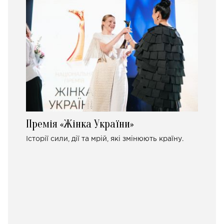
Премія «Жінка України»
Історії сили, дії та мрій, які змінюють країну.