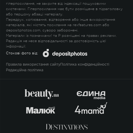
гіперпосилання, не закрите від індексації пошуковими
системами. Гіперпосилання має бути розміщене в підзаголовку
або першому абзаці матеріалу.
Передрук, копіювання, відтворення або інше використання
матеріалів, які містять посилання на rexfeatures.com або
depositphotos.com, суворо заборонені.
Матеріали із позначками
!
та
P
розміщені на правах реклами.
Редакція не несе відповідальності за достовірність цієї
інформації.
Стокові фото від:
Правила використання сайту
Політика конфіденційності
Редакційна політика