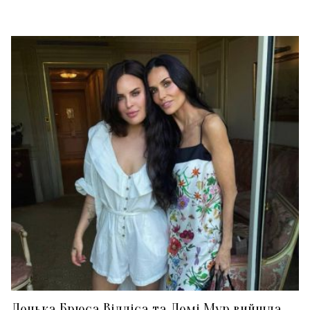
Донька Брюса Вілліса та Демі Мур вийшла