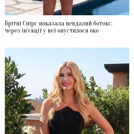
Брітні Спірс показала невдалий ботокс:
через ін'єкції у неї опустилося око