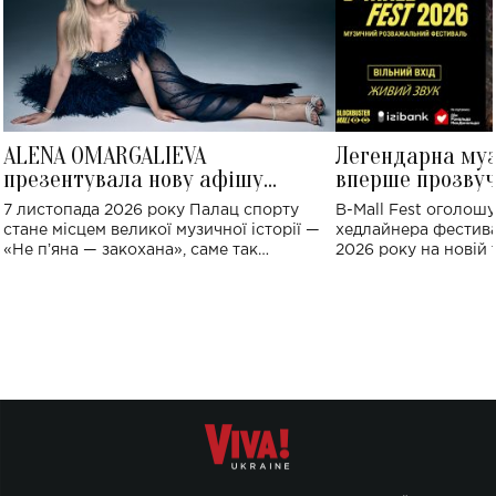
ALENA OMARGALIEVA
Легендарна му
презентувала нову афішу
вперше прозвуч
великого концерту в Палаці
Україні: де від
7 листопада 2026 року Палац спорту
B-Mall Fest оголош
спорту
стане місцем великої музичної історії —
хедлайнера фестива
«Не пʼяна — закохана», саме так
2026 року на новій т
символічно названо майбутній концерт
stage відбудеться у
ALENA OMARGALIEVA.
ENIGMA VOICES' OR