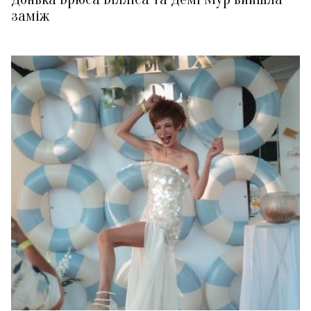
заміж