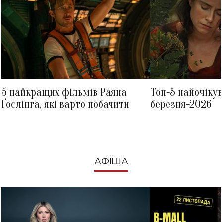
5 найкращих фільмів Раяна
Топ-5 найочіку
Ґослінга, які варто побачити
березня-2026
АФІША