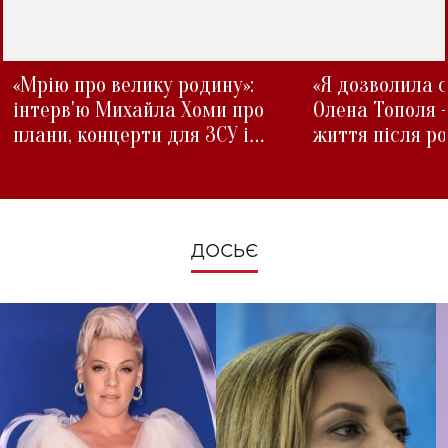
«Мрію про велику родину»:
«Я дозволила с
інтерв'ю Михайла Хоми про
Олена Тополя 
плани, концерти для ЗСУ і
життя після р
зміни під час війни
ДОСЬЄ