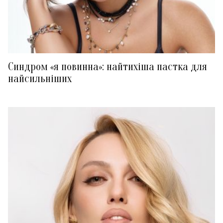
Синдром «я повинна»: найтихіша пастка для
найсильніших