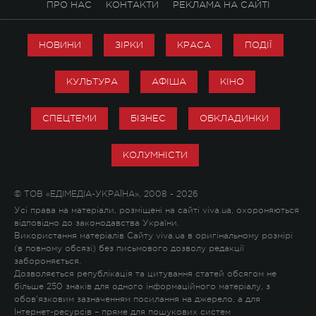
ПРО НАС
КОНТАКТИ
РЕКЛАМА НА САЙТІ
НОВИНИ
ЗІРКИ
КРАСА
ПОДІЇ
КУЛЬТУРА
АФІША
КІНО
СПЕЦТЕМИ
БІЗНЕС
ОБКЛАДИНКИ
КОЛУМНІСТИ
© ТОВ «ЕДІМЕДІА-УКРАЇНА», 2008 - 2026
Усі права на матеріали, розміщені на сайті viva.ua, охороняються
відповідно до законодавства України.
Використання матеріалів Сайту viva.ua в оригінальному розмірі
(в повному обсязі) без письмового дозволу редакції
забороняється.
Дозволяється републікація та цитування статей обсягом не
більше 250 знаків для одного інформаційного матеріалу, з
обов'язковим зазначенням посилання на джерело, а для
Інтернет-ресурсів – пряме для пошукових систем