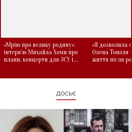
«Мрію про велику родину»:
«Я дозволила с
інтерв'ю Михайла Хоми про
Олена Тополя 
плани, концерти для ЗСУ і
життя після р
зміни під час війни
ДОСЬЄ