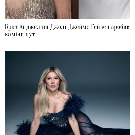
Брат Анджеліни Джолі Джеймс Гейвен зробив
камінг-аут