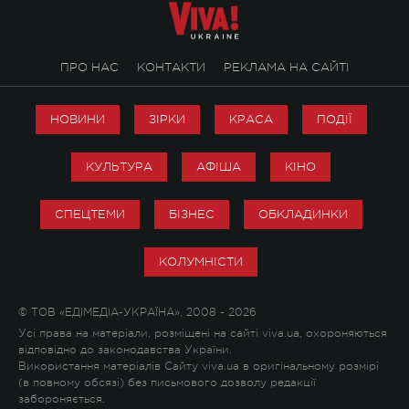
ПРО НАС
КОНТАКТИ
РЕКЛАМА НА САЙТІ
НОВИНИ
ЗІРКИ
КРАСА
ПОДІЇ
КУЛЬТУРА
АФІША
КІНО
СПЕЦТЕМИ
БІЗНЕС
ОБКЛАДИНКИ
КОЛУМНІСТИ
© ТОВ «ЕДІМЕДІА-УКРАЇНА», 2008 - 2026
Усі права на матеріали, розміщені на сайті viva.ua, охороняються
відповідно до законодавства України.
Використання матеріалів Сайту viva.ua в оригінальному розмірі
(в повному обсязі) без письмового дозволу редакції
забороняється.