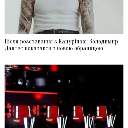
Після розставання з Кацуріною: Володимир
Дантес показався з новою обраницею