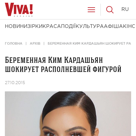
RU
НОВИНИ
ЗІРКИ
КРАСА
ПОДІЇ
КУЛЬТУРА
АФІША
КІНО
ГОЛОВНА
АРХІВ
БЕРЕМЕННАЯ КИМ КАРДАШЬЯН ШОКИРУЕТ РАС
Беременная Ким Кардашьян
шокирует располневшей фигурой
27.10.2015