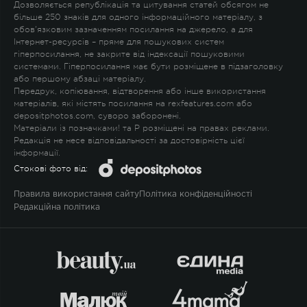
Дозволяється републікація та цитування статей обсягом не
більше 250 знаків для одного інформаційного матеріалу, з
обов'язковим зазначенням посилання на джерело, а для
Інтернет-ресурсів – пряме для пошукових систем
гіперпосилання, не закрите від індексації пошуковими
системами. Гіперпосилання має бути розміщене в підзаголовку
або першому абзаці матеріалу.
Передрук, копіювання, відтворення або інше використання
матеріалів, які містять посилання на rexfeatures.com або
depositphotos.com, суворо заборонені.
Матеріали із позначками
!
та
P
розміщені на правах реклами.
Редакція не несе відповідальності за достовірність цієї
інформації.
Стокові фото від:
Правила використання сайту
Політика конфіденційності
Редакційна політика