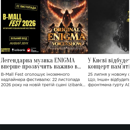
Легендарна музика ENIGMA
У Києві відбуде
вперше прозвучить наживо в
концерт пам'ят
Україні: де відбудеться концерт
Клименка: понад
B-Mall Fest оголошує іноземного
25 липня у новому o
виконають пісн
хедлайнера фестивалю: 22 листопада
Що, Інше» відбудеть
2026 року на новій третій сцені izibank
фронтмена гурту A
stage відбудеться українська прем'єра
Клименка. Це буде 
ENIGMA VOICES' ORIGINAL LIVE SHOW.
вечір, присвячений 
творчість стала си
справжньої любові д