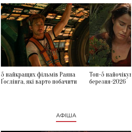
5 найкращих фільмів Раяна
Топ-5 найочіку
Ґослінга, які варто побачити
березня-2026
АФІША