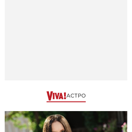
АСТРО