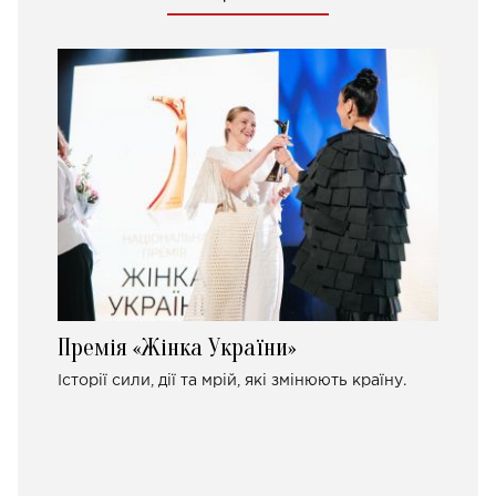
Премія «Жінка України»
Історії сили, дії та мрій, які змінюють країну.