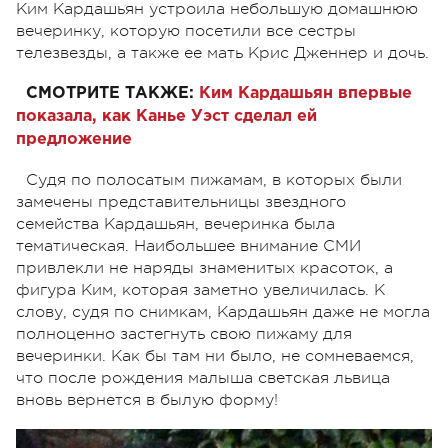
Ким Кардашьян устроила небольшую домашнюю
вечеринку, которую посетили все сестры
телезвезды, а также ее мать Крис Дженнер и дочь.
СМОТРИТЕ ТАКЖЕ:
Ким Кардашьян впервые
показала, как Канье Уэст сделал ей
предложение
Судя по полосатым пижамам, в которых были
замечены представительницы звездного
семейства Кардашьян, вечеринка была
тематическая. Наибольшее внимание СМИ
привлекли не наряды знаменитых красоток, а
фигура Ким, которая заметно увеличилась. К
слову, судя по снимкам, Кардашьян даже не могла
полноценно застегнуть свою пижаму для
вечеринки. Как бы там ни было, не сомневаемся,
что после рождения малыша светская львица
вновь вернется в былую форму!