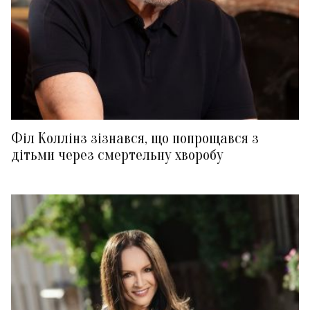
Філ Коллінз зізнався, що попрощався з
дітьми через смертельну хворобу