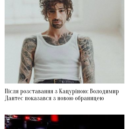
Після розставання з Кацуріною: Володимир
Дантес показався з новою обраницею