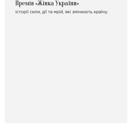
Премія «Жінка України»
Історії сили, дії та мрій, які змінюють країну.