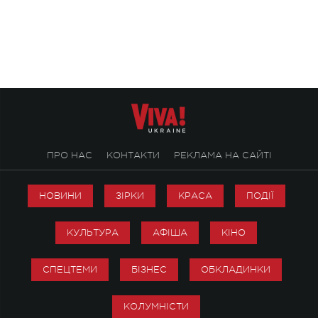
символічно названо майбутній концерт
stage відбудеться у
ALENA OMARGALIEVA.
ENIGMA VOICES' OR
ПРО НАС
КОНТАКТИ
РЕКЛАМА НА САЙТІ
НОВИНИ
ЗІРКИ
КРАСА
ПОДІЇ
КУЛЬТУРА
АФІША
КІНО
СПЕЦТЕМИ
БІЗНЕС
ОБКЛАДИНКИ
КОЛУМНІСТИ