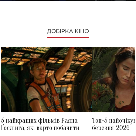
ДОБІРКА КІНО
5 найкращих фільмів Раяна
Топ-5 найочіку
Ґослінга, які варто побачити
березня-2026