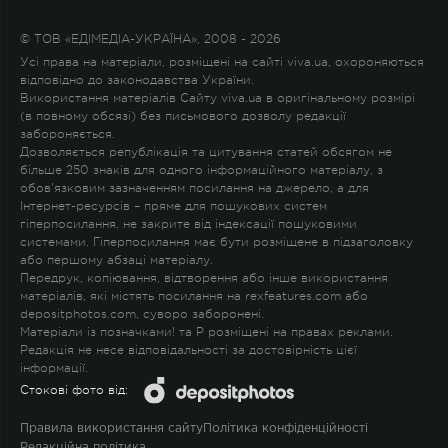
© ТОВ «ЕДІМЕДІА-УКРАЇНА», 2008 - 2026
Усі права на матеріали, розміщені на сайті viva.ua, охороняються
відповідно до законодавства України.
Використання матеріалів Сайту viva.ua в оригінальному розмірі
(в повному обсязі) без письмового дозволу редакції
забороняється.
Дозволяється републікація та цитування статей обсягом не
більше 250 знаків для одного інформаційного матеріалу, з
обов'язковим зазначенням посилання на джерело, а для
Інтернет-ресурсів – пряме для пошукових систем
гіперпосилання, не закрите від індексації пошуковими
системами. Гіперпосилання має бути розміщене в підзаголовку
або першому абзаці матеріалу.
Передрук, копіювання, відтворення або інше використання
матеріалів, які містять посилання на rexfeatures.com або
depositphotos.com, суворо заборонені.
Матеріали із позначками
!
та
P
розміщені на правах реклами.
Редакція не несе відповідальності за достовірність цієї
інформації.
Стокові фото від:
Правила використання сайту
Політика конфіденційності
Редакційна політика