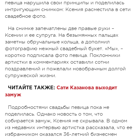
певица нарушила свои принципы и поделилась
интригующим снимком: Ксения расместила в сети
свадебное фото.
На снимке запечатлены две правые руки –
Ксении и ее супруга. На безымянных пальцах
заметны обручальные кольца, а дополнил
фотографию нежный свадебный букет. «Мы», –
коротко подписала фото певица. Поклонники
артистки в комментариях оставили сотни
поздравлений и пожелали новобрачным долгой
супружеской жизни.
ЧИТАЙТЕ ТАКЖЕ:
Сати Казанова выходит
замуж
Подробностями свадьбы певица пока не
поделилась. Однако новость о том, что
собирается замуж, Ксения не скрывала. В одном
из недавних интервью артистка рассказала, что ее
избранником оказался 36-летний бизнесмен