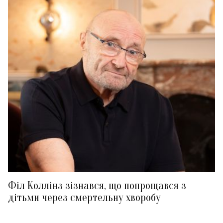
Філ Коллінз зізнався, що попрощався з
дітьми через смертельну хворобу