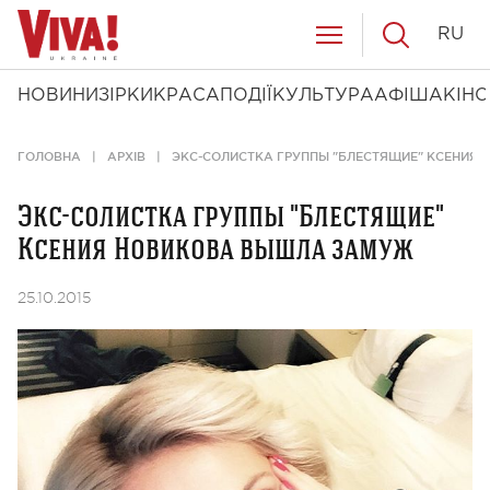
RU
НОВИНИ
ЗІРКИ
КРАСА
ПОДІЇ
КУЛЬТУРА
АФІША
КІНО
ГОЛОВНА
АРХІВ
ЭКС-СОЛИСТКА ГРУППЫ "БЛЕСТЯЩИЕ" КСЕНИЯ
Экс-солистка группы "Блестящие"
Ксения Новикова вышла замуж
25.10.2015