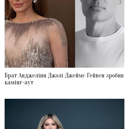
Брат Анджеліни Джолі Джеймс Гейвен зробив
камінг-аут