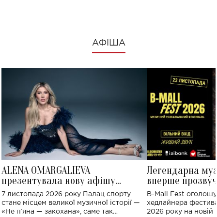
АФІША
ALENA OMARGALIEVA
Легендарна му
презентувала нову афішу
вперше прозвуч
великого концерту в Палаці
Україні: де від
7 листопада 2026 року Палац спорту
B-Mall Fest оголош
спорту
стане місцем великої музичної історії —
хедлайнера фестива
«Не пʼяна — закохана», саме так
2026 року на новій т