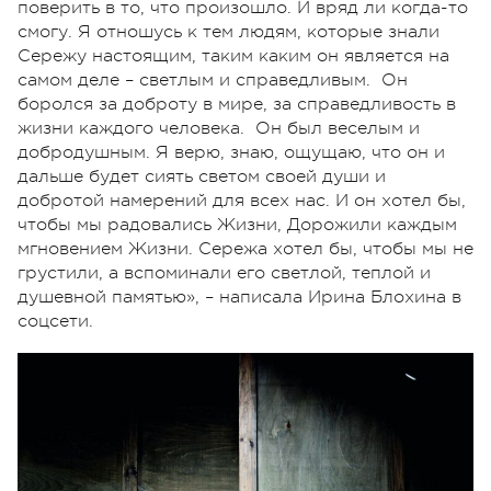
поверить в то, что произошло. И вряд ли когда-то
смогу. Я отношусь к тем людям, которые знали
Сережу настоящим, таким каким он является на
самом деле – светлым и справедливым. Он
боролся за доброту в мире, за справедливость в
жизни каждого человека. Он был веселым и
добродушным. Я верю, знаю, ощущаю, что он и
дальше будет сиять светом своей души и
добротой намерений для всех нас. И он хотел бы,
чтобы мы радовались Жизни, Дорожили каждым
мгновением Жизни. Сережа хотел бы, чтобы мы не
грустили, а вспоминали его светлой, теплой и
душевной памятью», – написала Ирина Блохина в
соцсети.