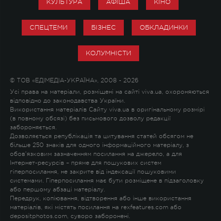
КУЛЬТУРА
АФІША
КІНО
СПЕЦТЕМИ
БІЗНЕС
ОБКЛАДИНКИ
КОЛУМНІСТИ
© ТОВ «ЕДІМЕДІА-УКРАЇНА», 2008 - 2026
Усі права на матеріали, розміщені на сайті viva.ua, охороняються
відповідно до законодавства України.
Використання матеріалів Сайту viva.ua в оригінальному розмірі
(в повному обсязі) без письмового дозволу редакції
забороняється.
Дозволяється републікація та цитування статей обсягом не
більше 250 знаків для одного інформаційного матеріалу, з
обов'язковим зазначенням посилання на джерело, а для
Інтернет-ресурсів – пряме для пошукових систем
гіперпосилання, не закрите від індексації пошуковими
системами. Гіперпосилання має бути розміщене в підзаголовку
або першому абзаці матеріалу.
Передрук, копіювання, відтворення або інше використання
матеріалів, які містять посилання на rexfeatures.com або
depositphotos.com, суворо заборонені.