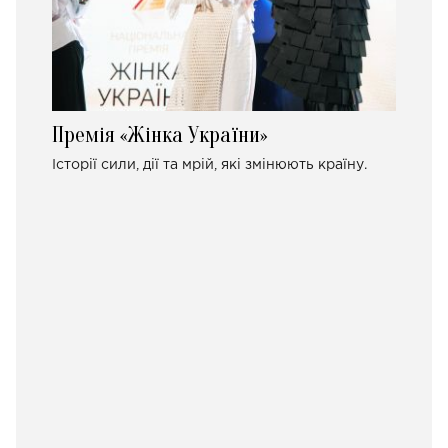
Премія «Жінка України»
Історії сили, дії та мрій, які змінюють країну.