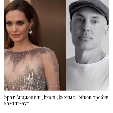
Брат Анджеліни Джолі Джеймс Гейвен зробив
камінг-аут