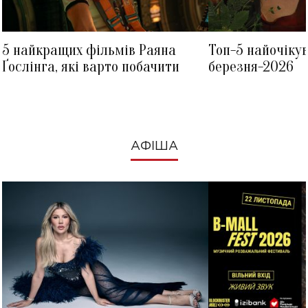
5 найкращих фільмів Раяна
Топ-5 найочіку
Ґослінга, які варто побачити
березня-2026
АФІША