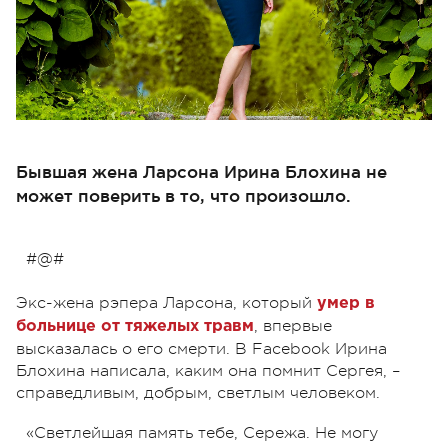
Бывшая жена Ларсона Ирина Блохина не
может поверить в то, что произошло.
#@#
Экс-жена рэпера Ларсона, который
умер в
, впервые
больнице от тяжелых травм
высказалась о его смерти. В Facebook Ирина
Блохина написала, каким она помнит Сергея, –
справедливым, добрым, светлым человеком.
«Светлейшая память тебе, Сережа. Не могу