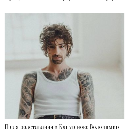
Після розставання з Кацуріною: Володимир