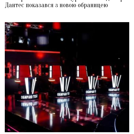
Дантес показався з новою обраницею