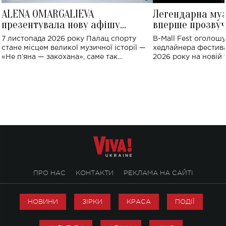
ALENA OMARGALIEVA
Легендарна му
презентувала нову афішу
вперше прозвуч
великого концерту в Палаці
Україні: де від
7 листопада 2026 року Палац спорту
B-Mall Fest оголош
спорту
стане місцем великої музичної історії —
хедлайнера фестива
«Не пʼяна — закохана», саме так
2026 року на новій т
символічно названо майбутній концерт
stage відбудеться у
ALENA OMARGALIEVA.
ENIGMA VOICES' OR
ПРО НАС
КОНТАКТИ
РЕКЛАМА НА САЙТІ
НОВИНИ
ЗІРКИ
КРАСА
ПОДІЇ