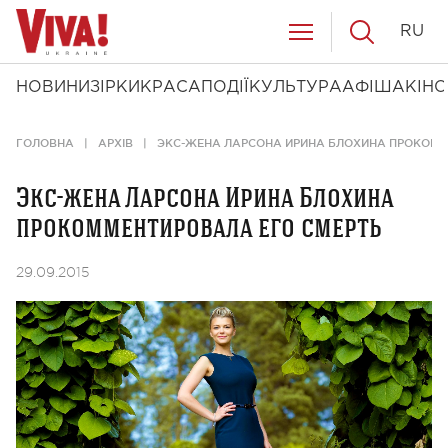
RU
НОВИНИ
ЗІРКИ
КРАСА
ПОДІЇ
КУЛЬТУРА
АФІША
КІНО
ГОЛОВНА
АРХІВ
ЭКС-ЖЕНА ЛАРСОНА ИРИНА БЛОХИНА ПРОКОММ
Экс-жена Ларсона Ирина Блохина
прокомментировала его смерть
29.09.2015