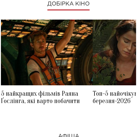
ДОБІРКА КІНО
5 найкращих фільмів Раяна
Топ-5 найочіку
Ґослінга, які варто побачити
березня-2026
АФІША