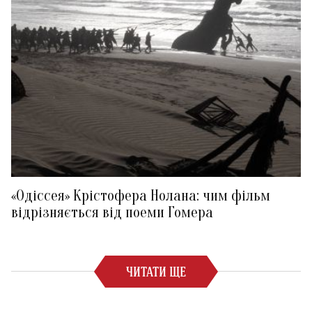
«Одіссея» Крістофера Нолана: чим фільм
відрізняється від поеми Гомера
ЧИТАТИ ЩЕ