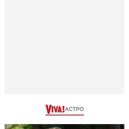
АСТРО