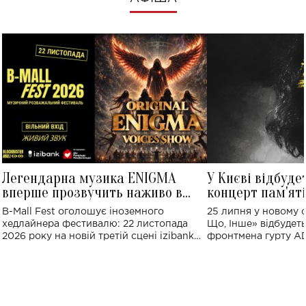
Легендарна музика ENIGMA
У Києві відбуде
вперше прозвучить наживо в
концерт пам'ят
Україні: де відбудеться концерт
Клименка: понад
B-Mall Fest оголошує іноземного
25 липня у новому o
виконають пісн
хедлайнера фестивалю: 22 листопада
Що, Інше» відбудеть
2026 року на новій третій сцені izibank
фронтмена гурту A
stage відбудеться українська прем'єра
Клименка. Це буде 
ENIGMA VOICES' ORIGINAL LIVE SHOW.
вечір, присвячений 
творчість стала си
справжньої любові д