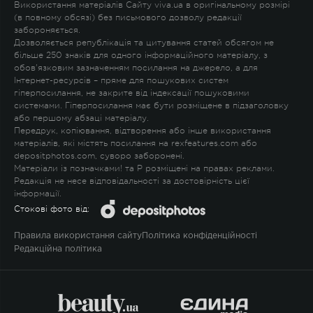
Використання матеріалів Сайту viva.ua в оригінальному розмірі
(в повному обсязі) без письмового дозволу редакції
забороняється.
Дозволяється републікація та цитування статей обсягом не
більше 250 знаків для одного інформаційного матеріалу, з
обов'язковим зазначенням посилання на джерело, а для
Інтернет-ресурсів – пряме для пошукових систем
гіперпосилання, не закрите від індексації пошуковими
системами. Гіперпосилання має бути розміщене в підзаголовку
або першому абзаці матеріалу.
Передрук, копіювання, відтворення або інше використання
матеріалів, які містять посилання на rexfeatures.com або
depositphotos.com, суворо заборонені.
Матеріали із позначками
!
та
P
розміщені на правах реклами.
Редакція не несе відповідальності за достовірність цієї
інформації.
Стокові фото від:
Правила використання сайту
Політика конфіденційності
Редакційна політика