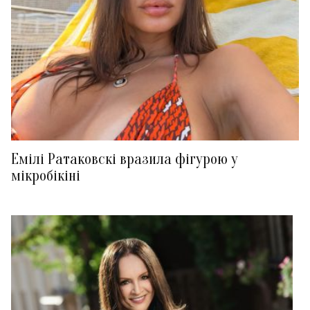
Емілі Ратаковскі вразила фігурою у
мікробікіні