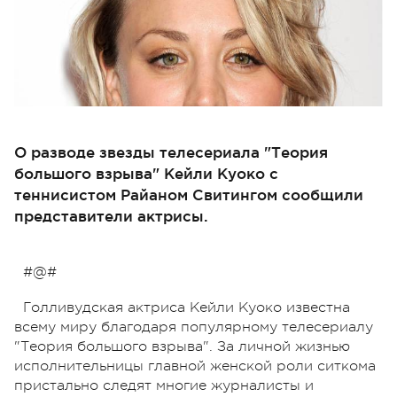
О разводе звезды телесериала "Теория
большого взрыва" Кейли Куоко с
теннисистом Райаном Свитингом сообщили
представители актрисы.
#@#
Голливудская актриса Кейли Куоко известна
всему миру благодаря популярному телесериалу
"Теория большого взрыва". За личной жизнью
исполнительницы главной женской роли ситкома
пристально следят многие журналисты и