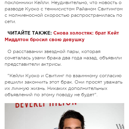
поклонники Кейли. Неудивительно, что новость о
разводе Куоко с теннисистом Райаном Свитингом
с молниеносной скоростью распространилась по
сети.
ЧИТАЙТЕ ТАКЖЕ:
Снова холостяк: брат Кейт
Миддлтон бросил свою девушку
О расставании звездной пары, которая
сочеталась узами брака два года назад, объявили
представители актрисы.
"Кейли Куоко и Свитинг по взаимному согласию
решили закончить этот брак. Они просят уважать
их личную жизнь. Никаких дополнительных
объявлений по этому поводу не будет".