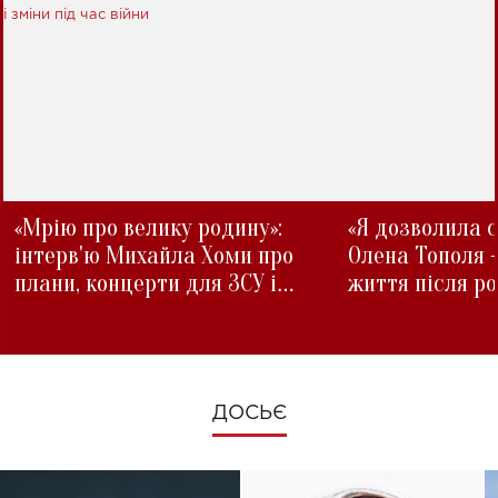
«Мрію про велику родину»:
«Я дозволила с
інтерв'ю Михайла Хоми про
Олена Тополя 
плани, концерти для ЗСУ і
життя після р
зміни під час війни
ДОСЬЄ