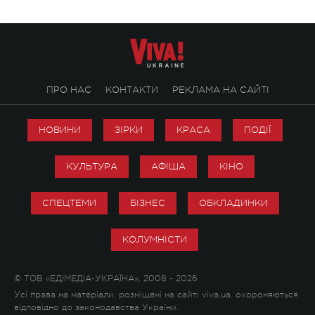
ПРО НАС
КОНТАКТИ
РЕКЛАМА НА САЙТІ
НОВИНИ
ЗІРКИ
КРАСА
ПОДІЇ
КУЛЬТУРА
АФІША
КІНО
СПЕЦТЕМИ
БІЗНЕС
ОБКЛАДИНКИ
КОЛУМНІСТИ
© ТОВ «ЕДІМЕДІА-УКРАЇНА», 2008 - 2026
Усі права на матеріали, розміщені на сайті viva.ua, охороняються
відповідно до законодавства України.