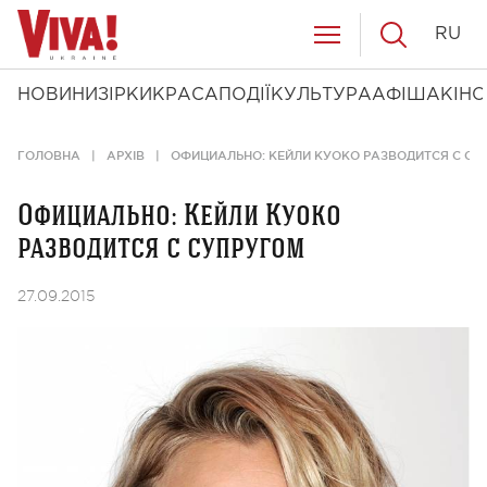
RU
НОВИНИ
ЗІРКИ
КРАСА
ПОДІЇ
КУЛЬТУРА
АФІША
КІНО
ГОЛОВНА
АРХІВ
ОФИЦИАЛЬНО: КЕЙЛИ КУОКО РАЗВОДИТСЯ С СУ
Официально: Кейли Куоко
разводится с супругом
27.09.2015