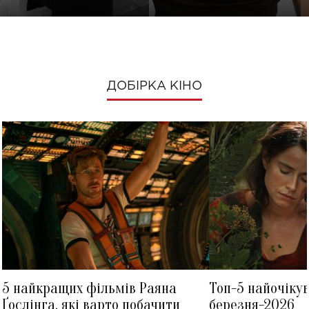
ДОБІРКА КІНО
5 найкращих фільмів Раяна
Топ-5 найочіку
Ґослінга, які варто побачити
березня-2026