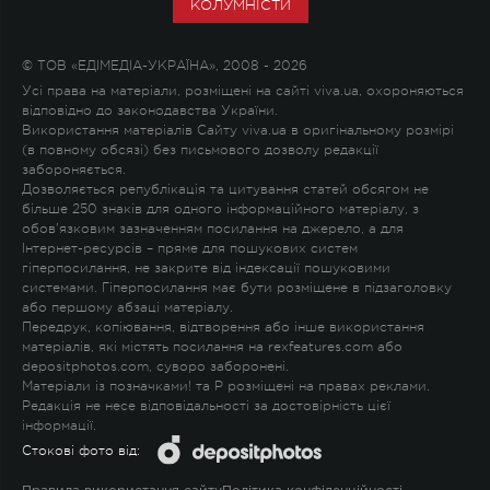
КОЛУМНІСТИ
© ТОВ «ЕДІМЕДІА-УКРАЇНА», 2008 - 2026
Усі права на матеріали, розміщені на сайті viva.ua, охороняються
відповідно до законодавства України.
Використання матеріалів Сайту viva.ua в оригінальному розмірі
(в повному обсязі) без письмового дозволу редакції
забороняється.
Дозволяється републікація та цитування статей обсягом не
більше 250 знаків для одного інформаційного матеріалу, з
обов'язковим зазначенням посилання на джерело, а для
Інтернет-ресурсів – пряме для пошукових систем
гіперпосилання, не закрите від індексації пошуковими
системами. Гіперпосилання має бути розміщене в підзаголовку
або першому абзаці матеріалу.
Передрук, копіювання, відтворення або інше використання
матеріалів, які містять посилання на rexfeatures.com або
depositphotos.com, суворо заборонені.
Матеріали із позначками
!
та
P
розміщені на правах реклами.
Редакція не несе відповідальності за достовірність цієї
інформації.
Стокові фото від: