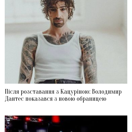
Після розставання з Кацуріною: Володимир
Дантес показався з новою обраницею