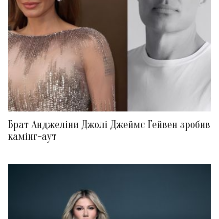
Брат Анджеліни Джолі Джеймс Гейвен зробив
камінг-аут