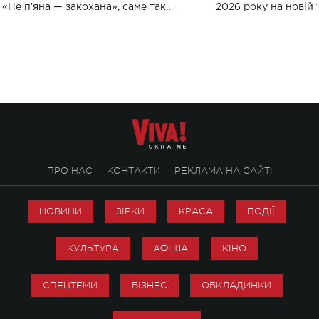
«Не пʼяна — закохана», саме так
2026 року на новій т
символічно названо майбутній концерт
stage відбудеться у
ALENA OMARGALIEVA.
ENIGMA VOICES' OR
ПРО НАС
КОНТАКТИ
РЕКЛАМА НА САЙТІ
НОВИНИ
ЗІРКИ
КРАСА
ПОДІЇ
КУЛЬТУРА
АФІША
КІНО
СПЕЦТЕМИ
БІЗНЕС
ОБКЛАДИНКИ