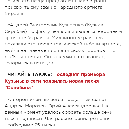
погибшего певца предлагают главе страны
присвоить ему звание народного артиста
Украины.
«Андрей Викторович Кузьменко (Кузьма
Скрябин) по факту являлся и является народным
артистом Украины. Миллионы украинцев
доказали это, после трагической гибели артиста,
выйдя на главные площади своих городов. Его
любят и помнят. Он заслужил это звание», –
говорится в петиции.
ЧИТАЙТЕ ТАКЖЕ:
Последняя премьера
Кузьмы: в сети появилась новая песня
"Скрябина"
Автором идеи является преданный фанат
Андрея, Морозов Юрий Александрович. На
данный момент удалось собрать больше семи
тысяч подписей. Для рассмотрения решения
необходимо 25 тысяч.