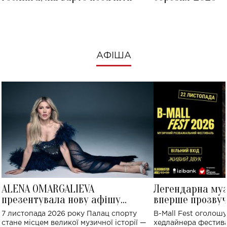
АФІША
ALENA OMARGALIEVA
Легендарна му
презентувала нову афішу
вперше прозвуч
великого концерту в Палаці
Україні: де від
7 листопада 2026 року Палац спорту
B-Mall Fest оголош
спорту
стане місцем великої музичної історії —
хедлайнера фестива