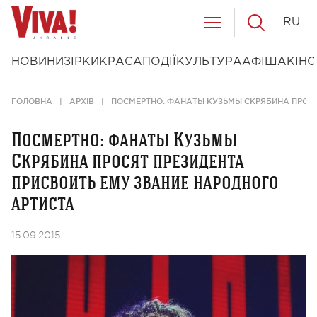
RU
НОВИНИ
ЗІРКИ
КРАСА
ПОДІЇ
КУЛЬТУРА
АФІША
КІНО
ГОЛОВНА
АРХІВ
ПОСМЕРТНО: ФАНАТЫ КУЗЬМЫ СКРЯБИНА ПРОСЯ
Посмертно: фанаты Кузьмы
Скрябина просят президента
присвоить ему звание народного
артиста
15.09.2015