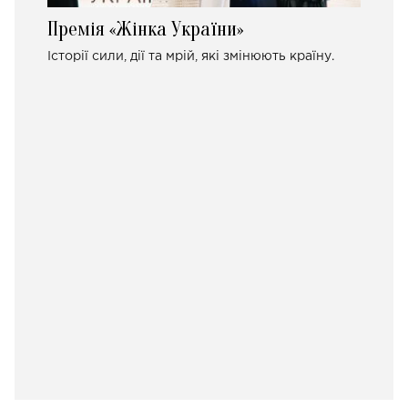
Премія «Жінка України»
Історії сили, дії та мрій, які змінюють країну.