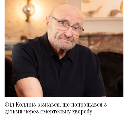
Філ Коллінз зізнався, що попрощався з
дітьми через смертельну хворобу