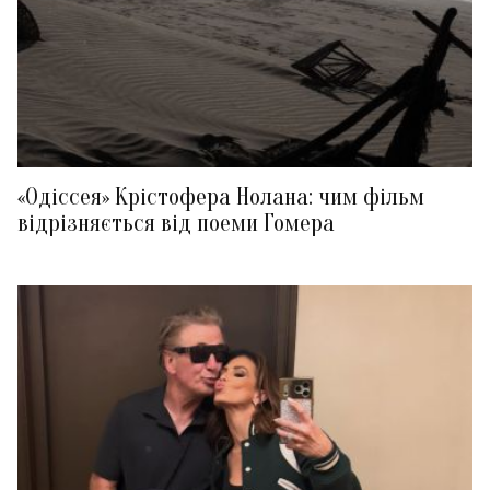
«Одіссея» Крістофера Нолана: чим фільм
відрізняється від поеми Гомера