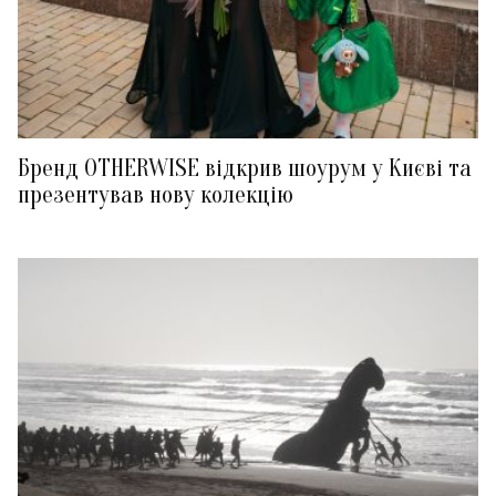
Бренд OTHERWISE відкрив шоурум у Києві та
презентував нову колекцію