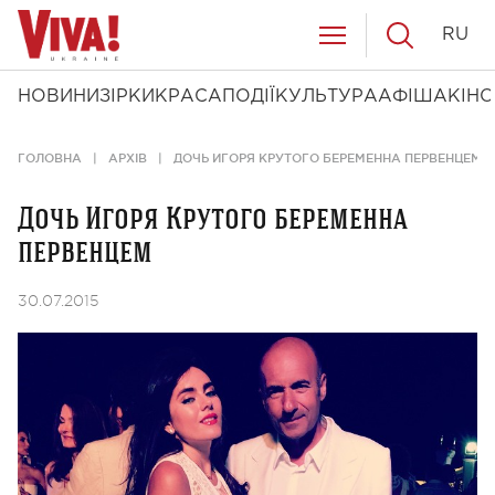
RU
НОВИНИ
ЗІРКИ
КРАСА
ПОДІЇ
КУЛЬТУРА
АФІША
КІНО
ГОЛОВНА
АРХІВ
ДОЧЬ ИГОРЯ КРУТОГО БЕРЕМЕННА ПЕРВЕНЦЕМ
Дочь Игоря Крутого беременна
первенцем
30.07.2015