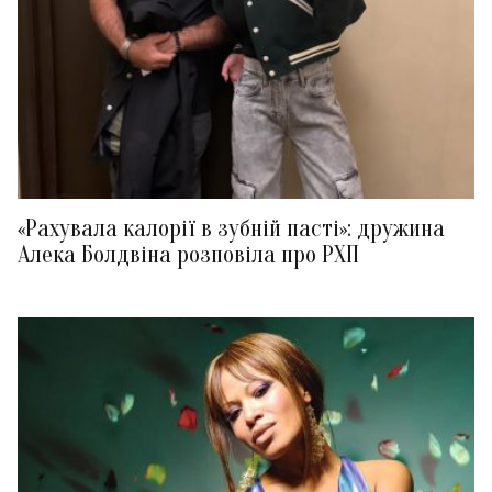
«Рахувала калорії в зубній пасті»: дружина
Алека Болдвіна розповіла про РХП