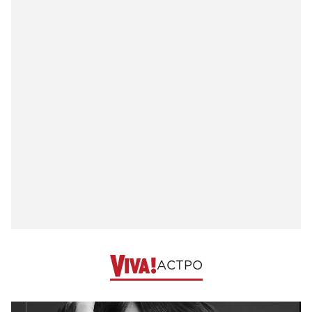
АСТРО