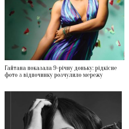
Гайтана показала 9-річну доньку: рідкісне
фото з відпочинку розчулило мережу