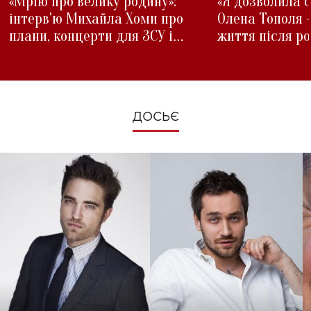
«Мрію про велику родину»:
«Я дозволила с
інтерв'ю Михайла Хоми про
Олена Тополя 
плани, концерти для ЗСУ і
життя після р
зміни під час війни
ДОСЬЄ