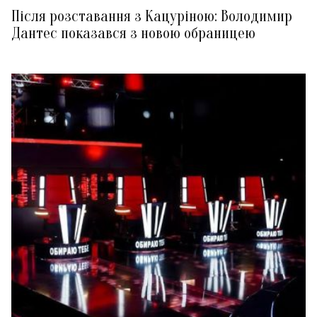
Після розставання з Кацуріною: Володимир
Дантес показався з новою обраницею