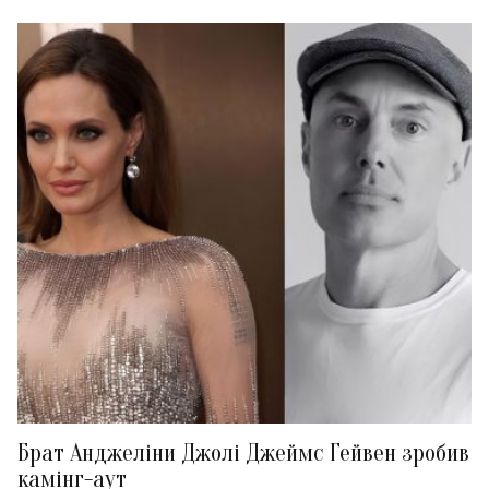
Брат Анджеліни Джолі Джеймс Гейвен зробив
камінг-аут