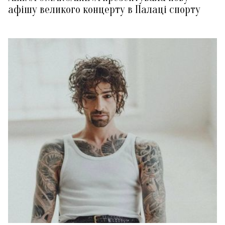
афішу великого концерту в Палаці спорту