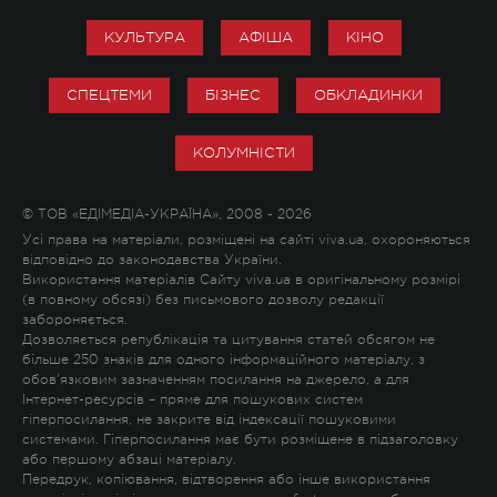
КУЛЬТУРА
АФІША
КІНО
СПЕЦТЕМИ
БІЗНЕС
ОБКЛАДИНКИ
КОЛУМНІСТИ
© ТОВ «ЕДІМЕДІА-УКРАЇНА», 2008 - 2026
Усі права на матеріали, розміщені на сайті viva.ua, охороняються
відповідно до законодавства України.
Використання матеріалів Сайту viva.ua в оригінальному розмірі
(в повному обсязі) без письмового дозволу редакції
забороняється.
Дозволяється републікація та цитування статей обсягом не
більше 250 знаків для одного інформаційного матеріалу, з
обов'язковим зазначенням посилання на джерело, а для
Інтернет-ресурсів – пряме для пошукових систем
гіперпосилання, не закрите від індексації пошуковими
системами. Гіперпосилання має бути розміщене в підзаголовку
або першому абзаці матеріалу.
Передрук, копіювання, відтворення або інше використання