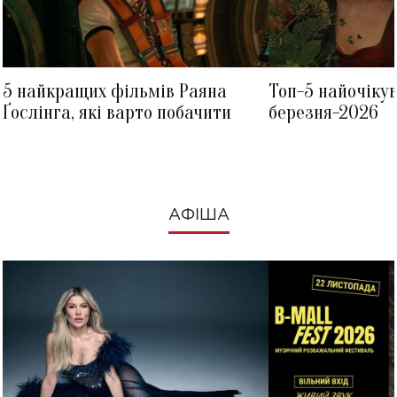
5 найкращих фільмів Раяна
Топ-5 найочіку
Ґослінга, які варто побачити
березня-2026
АФІША