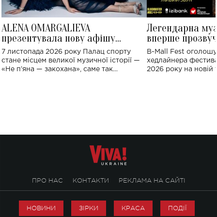
ALENA OMARGALIEVA
Легендарна му
презентувала нову афішу
вперше прозвуч
великого концерту в Палаці
Україні: де від
7 листопада 2026 року Палац спорту
B-Mall Fest оголош
спорту
стане місцем великої музичної історії —
хедлайнера фестива
«Не пʼяна — закохана», саме так
2026 року на новій т
символічно названо майбутній концерт
stage відбудеться у
ALENA OMARGALIEVA.
ENIGMA VOICES' OR
ПРО НАС
КОНТАКТИ
РЕКЛАМА НА САЙТІ
НОВИНИ
ЗІРКИ
КРАСА
ПОДІЇ