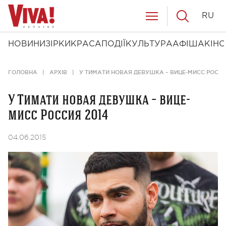
RU
НОВИНИ
ЗІРКИ
КРАСА
ПОДІЇ
КУЛЬТУРА
АФІША
КІНО
ГОЛОВНА
АРХІВ
У ТИМАТИ НОВАЯ ДЕВУШКА – ВИЦЕ-МИСС РОССИ
У Тимати новая девушка – вице-
мисс Россия 2014
04.06.2015