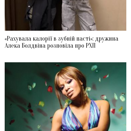
«Рахувала калорії в зубній пасті»: дружина
Алека Болдвіна розповіла про РХП