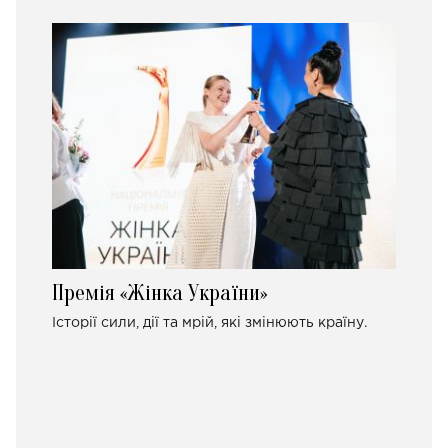
Премія «Жінка України»
Історії сили, дії та мрій, які змінюють країну.