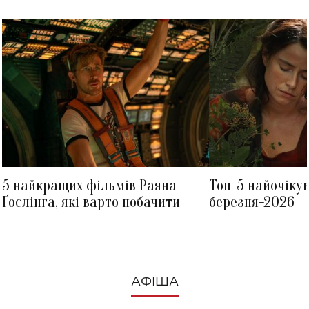
5 найкращих фільмів Раяна
Топ-5 найочіку
Ґослінга, які варто побачити
березня-2026
АФІША