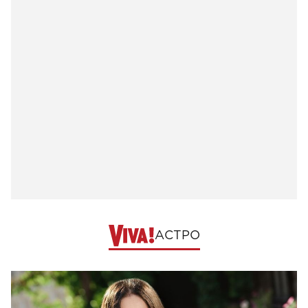
АСТРО