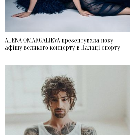
ALENA OMARGALIEVA презентувала нову
афішу великого концерту в Палаці спорту