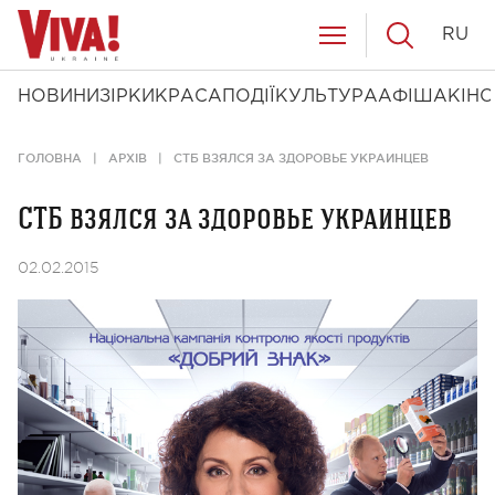
RU
НОВИНИ
ЗІРКИ
КРАСА
ПОДІЇ
КУЛЬТУРА
АФІША
КІНО
ГОЛОВНА
АРХІВ
СТБ ВЗЯЛСЯ ЗА ЗДОРОВЬЕ УКРАИНЦЕВ
СТБ взялся за здоровье украинцев
02.02.2015