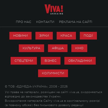
ПРО НАС
КОНТАКТИ
РЕКЛАМА НА САЙТІ
НОВИНИ
ЗІРКИ
КРАСА
ПОДІЇ
КУЛЬТУРА
АФІША
КІНО
СПЕЦТЕМИ
БІЗНЕС
ОБКЛАДИНКИ
КОЛУМНІСТИ
© ТОВ «ЕДІМЕДІА-УКРАЇНА», 2008 - 2026
Усі права на матеріали, розміщені на сайті viva.ua, охороняються
відповідно до законодавства України.
Використання матеріалів Сайту viva.ua в оригінальному розмірі
(в повному обсязі) без письмового дозволу редакції