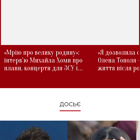
«Мрію про велику родину»:
«Я дозволила с
інтерв'ю Михайла Хоми про
Олена Тополя 
плани, концерти для ЗСУ і
життя після р
зміни під час війни
ДОСЬЄ