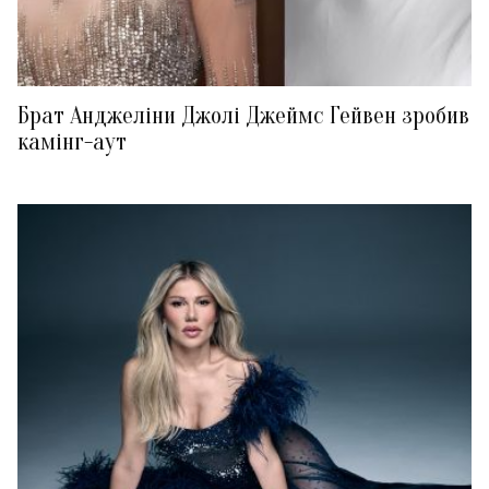
Брат Анджеліни Джолі Джеймс Гейвен зробив
камінг-аут