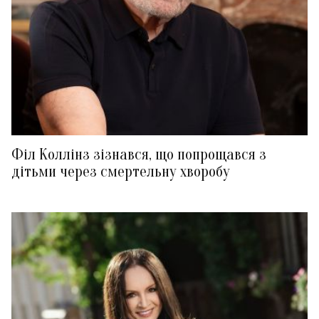
Філ Коллінз зізнався, що попрощався з
дітьми через смертельну хворобу