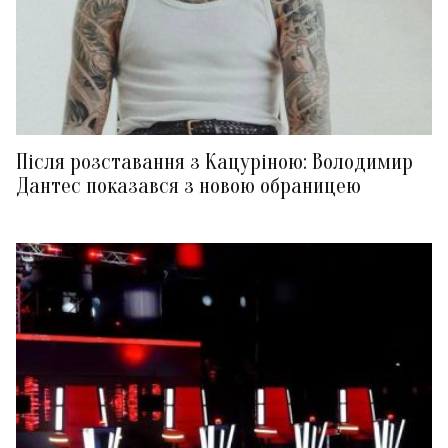
Після розставання з Кацуріною: Володимир
Дантес показався з новою обраницею