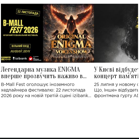
Легендарна музика ENIGMA
У Києві відбуде
вперше прозвучить наживо в
концерт пам'ят
Україні: де відбудеться концерт
Клименка: понад
B-Mall Fest оголошує іноземного
25 липня у новому o
виконають пісн
хедлайнера фестивалю: 22 листопада
Що, Інше» відбудеть
2026 року на новій третій сцені izibank
фронтмена гурту A
stage відбудеться українська прем'єра
Клименка. Це буде 
ENIGMA VOICES' ORIGINAL LIVE SHOW.
вечір, присвячений 
творчість стала си
справжньої любові д