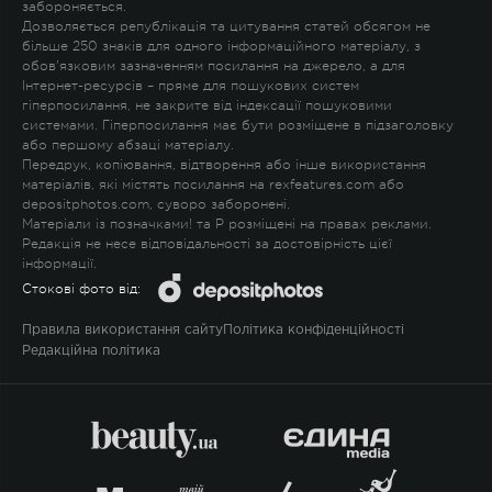
забороняється.
Дозволяється републікація та цитування статей обсягом не
більше 250 знаків для одного інформаційного матеріалу, з
обов'язковим зазначенням посилання на джерело, а для
Інтернет-ресурсів – пряме для пошукових систем
гіперпосилання, не закрите від індексації пошуковими
системами. Гіперпосилання має бути розміщене в підзаголовку
або першому абзаці матеріалу.
Передрук, копіювання, відтворення або інше використання
матеріалів, які містять посилання на rexfeatures.com або
depositphotos.com, суворо заборонені.
Матеріали із позначками
!
та
P
розміщені на правах реклами.
Редакція не несе відповідальності за достовірність цієї
інформації.
Стокові фото від:
Правила використання сайту
Політика конфіденційності
Редакційна політика