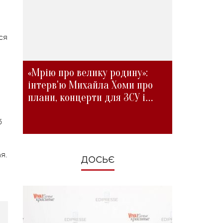
ся
«Мрію про велику родину»:
інтерв'ю Михайла Хоми про
плани, концерти для ЗСУ і
зміни під час війни
б
я.
ДОСЬЄ