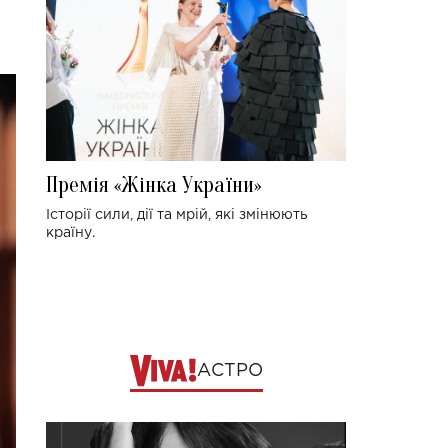
Премія «Жінка України»
Історії сили, дії та мрій, які змінюють
країну.
АСТРО