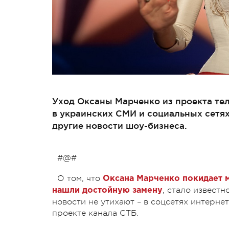
Уход Оксаны Марченко из проекта тел
в украинских СМИ и социальных сетях
другие новости шоу-бизнеса.
#@#
О том, что
Оксана Марченко покидает м
, стало известн
нашли достойную замену
новости не утихают – в соцсетях интерн
проекте канала СТБ.