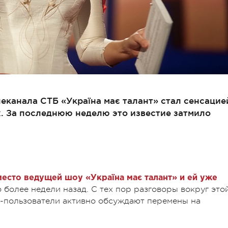
еканала СТБ «Україна має талант» стал сенсацие
. За последнюю неделю это известие затмило
есто ведущей шоу «Україна має талант» и ей уже
о более недели назад. С тех пор разговоры вокруг это
ет-пользователи активно обсуждают перемены на