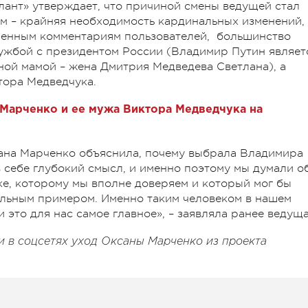
алант» утверждает, что причиной смены ведущей стал
им – крайняя необходимость кардинальных изменений,
сленным комментариям пользователей, большинство
ужбой с президентом России (Владимир Путин являет
ной мамой – жена Дмитрия Медведева Светлана), а
тора Медведчука.
Марченко и ее мужа Виктора Медведчука на
сана Марченко объяснила, почему выбрала Владимира
 в себе глубокий смысл, и именно поэтому мы думали о
е, которому мы вполне доверяем и который мог бы
альным примером. Именно таким человеком в нашем
 это для нас самое главное», – заявляла ранее ведуща
 в соцсетях уход Оксаны Марченко из проекта