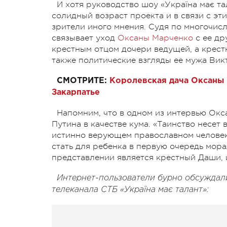
И хотя руководство шоу «Україна має т
солидный возраст проекта и в связи с эт
зрители иного мнения. Судя по многочи
связывает уход
Оксаны Марченко
с ее др
крестным отцом дочери ведущей, а крест
также политические взгляды ее мужа Вик
СМОТРИТЕ:
Королевская дача Оксаны 
Закарпатье
Напомним, что в одном из интервью Ок
Путина в качестве кума. «Таинство несет
истинно верующем православном человек
стать для ребенка в первую очередь мор
представлении является крестный Даши, и
Интернет-пользователи бурно обсуждали
телеканала СТБ «Україна має талант»: