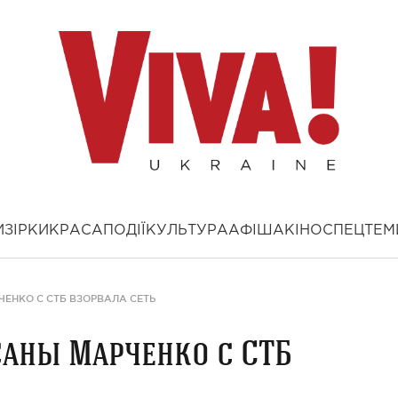
И
ЗІРКИ
КРАСА
ПОДІЇ
КУЛЬТУРА
АФІША
КІНО
СПЕЦТЕМ
ЕНКО С СТБ ВЗОРВАЛА СЕТЬ
саны Марченко с СТБ