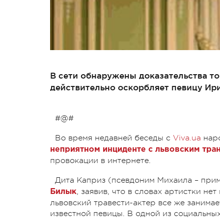
В сети обнаружены доказательства то
действительно оскорбляет певицу Ир
#@#
Во время недавней беседы с
Viva.ua
нар
неприятном инциденте с львовским тра
провокации в интернете.
Дита Каприз (псевдоним Михаила – прим
, заявив, что в словах артистки не
Билык
львовский травести-актер все же занимае
известной певицы. В одной из социальны