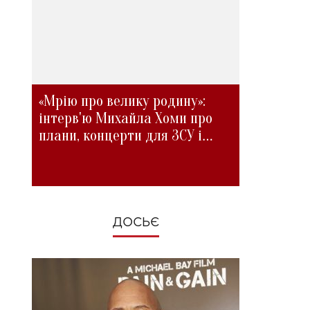
«Мрію про велику родину»:
інтерв'ю Михайла Хоми про
плани, концерти для ЗСУ і
зміни під час війни
ДОСЬЄ