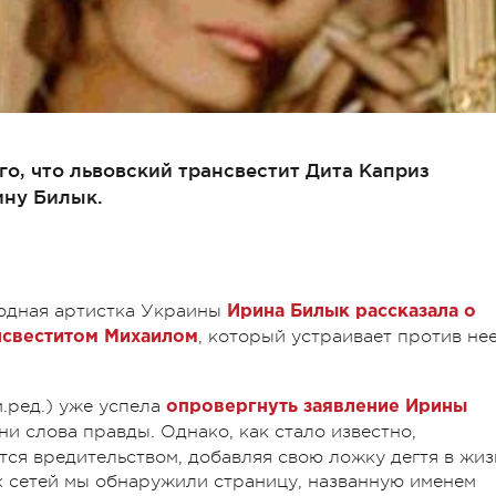
го, что львовский трансвестит Дита Каприз
ину Билык.
одная артистка Украины
Ирина Билык рассказала о
, который устраивает против не
нсвеститом Михаилом
.ред.) уже успела
опровергнуть заявление Ирины
т ни слова правды. Однако, как стало известно,
тся вредительством, добавляя свою ложку дегтя в жиз
х сетей мы обнаружили страницу, названную именем