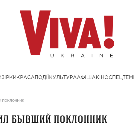
И
ЗІРКИ
КРАСА
ПОДІЇ
КУЛЬТУРА
АФІША
КІНО
СПЕЦТЕМ
Й ПОКЛОННИК
ил бывший поклонник