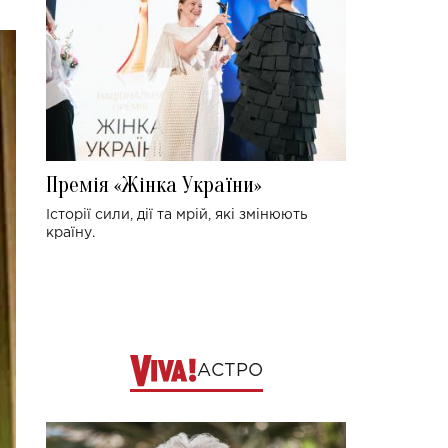
Премія «Жінка України»
Історії сили, дії та мрій, які змінюють
країну.
АСТРО