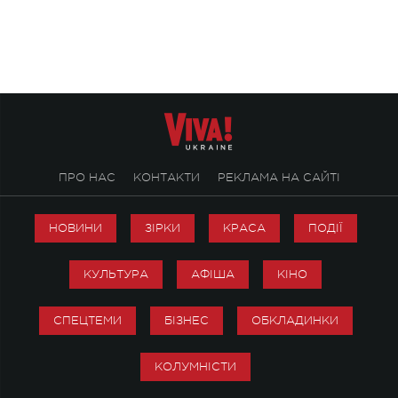
ENIGMA VOICES' ORIGINAL LIVE SHOW.
вечір, присвячений 
творчість стала си
справжньої любові д
ПРО НАС
КОНТАКТИ
РЕКЛАМА НА САЙТІ
НОВИНИ
ЗІРКИ
КРАСА
ПОДІЇ
КУЛЬТУРА
АФІША
КІНО
СПЕЦТЕМИ
БІЗНЕС
ОБКЛАДИНКИ
КОЛУМНІСТИ