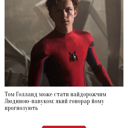
Том Голланд може стати найдорожчим
Людиною-павуком: який гонорар йому
прогнозують