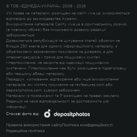
© ТОВ «ЕДІМЕДІА-УКРАЇНА», 2008 - 2026
Усі права на матеріали, розміщені на сайті viva.ua, охороняються
відповідно до законодавства України.
Використання матеріалів Сайту viva.ua в оригінальному розмірі
(в повному обсязі) без письмового дозволу редакції
забороняється.
Дозволяється републікація та цитування статей обсягом не
більше 250 знаків для одного інформаційного матеріалу, з
обов'язковим зазначенням посилання на джерело, а для
Інтернет-ресурсів – пряме для пошукових систем
гіперпосилання, не закрите від індексації пошуковими
системами. Гіперпосилання має бути розміщене в підзаголовку
або першому абзаці матеріалу.
Передрук, копіювання, відтворення або інше використання
матеріалів, які містять посилання на rexfeatures.com або
depositphotos.com, суворо заборонені.
Матеріали із позначками
!
та
P
розміщені на правах реклами.
Редакція не несе відповідальності за достовірність цієї
інформації.
Стокові фото від:
Правила використання сайту
Політика конфіденційності
Редакційна політика