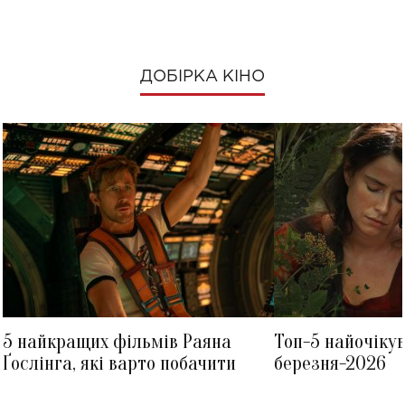
ДОБІРКА КІНО
5 найкращих фільмів Раяна
Топ-5 найочіку
Ґослінга, які варто побачити
березня-2026