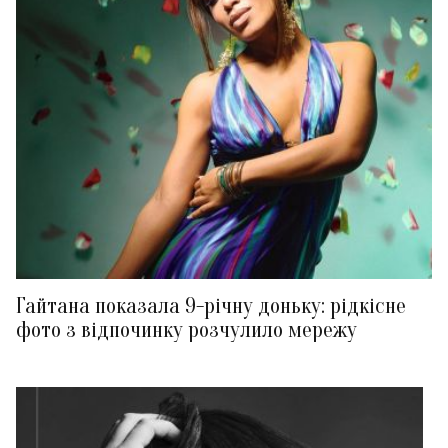
Гайтана показала 9-річну доньку: рідкісне
фото з відпочинку розчулило мережу