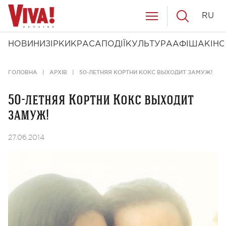
RU
НОВИНИ
ЗІРКИ
КРАСА
ПОДІЇ
КУЛЬТУРА
АФІША
КІНО
ГОЛОВНА
АРХІВ
50-ЛЕТНЯЯ КОРТНИ КОКС ВЫХОДИТ ЗАМУЖ!
50-летняя Кортни Кокс выходит
замуж!
27.06.2014