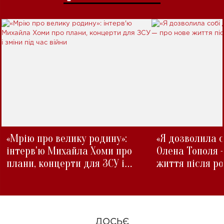
«Мрію про велику родину»:
«Я дозволила с
інтерв'ю Михайла Хоми про
Олена Тополя 
плани, концерти для ЗСУ і
життя після р
зміни під час війни
ДОСЬЄ