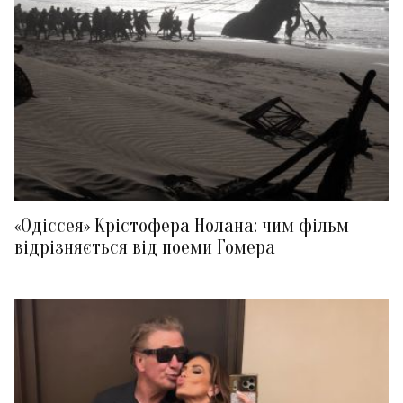
«Одіссея» Крістофера Нолана: чим фільм
відрізняється від поеми Гомера