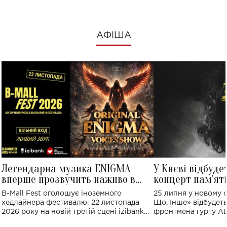
АФІША
Легендарна музика ENIGMA
У Києві відбуде
вперше прозвучить наживо в
концерт пам'ят
Україні: де відбудеться концерт
Клименка: понад
B-Mall Fest оголошує іноземного
25 липня у новому o
виконають пісн
хедлайнера фестивалю: 22 листопада
Що, Інше» відбудеть
2026 року на новій третій сцені izibank
фронтмена гурту A
stage відбудеться українська прем'єра
Клименка. Це буде 