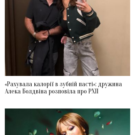
«Рахувала калорії в зубній пасті»: дружина
Алека Болдвіна розповіла про РХП