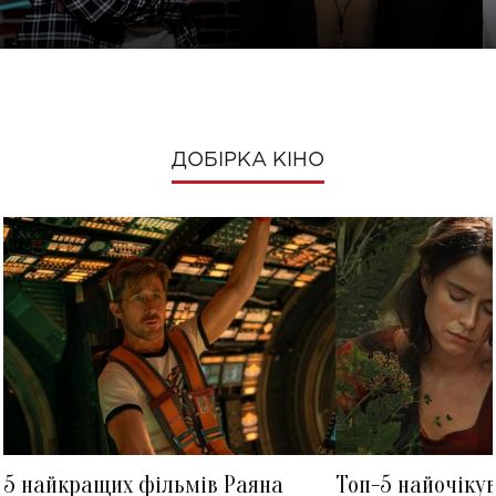
ДОБІРКА КІНО
5 найкращих фільмів Раяна
Топ-5 найочіку