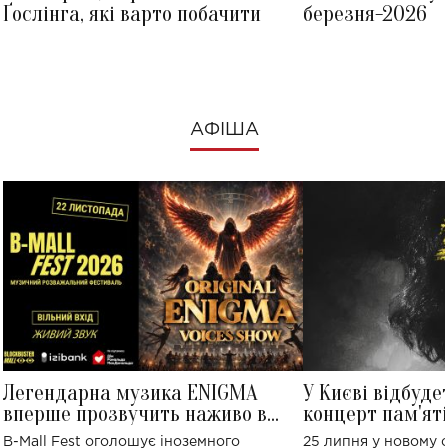
Ґослінга, які варто побачити
березня-2026
АФІША
Легендарна музика ENIGMA
У Києві відбуде
вперше прозвучить наживо в
концерт пам'ят
Україні: де відбудеться концерт
Клименка: понад
B-Mall Fest оголошує іноземного
25 липня у новому o