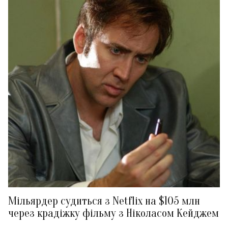
Мільярдер судиться з Netflix на $105 млн
через крадіжку фільму з Ніколасом Кейджем