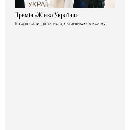
Премія «Жінка України»
Історії сили, дії та мрій, які змінюють країну.