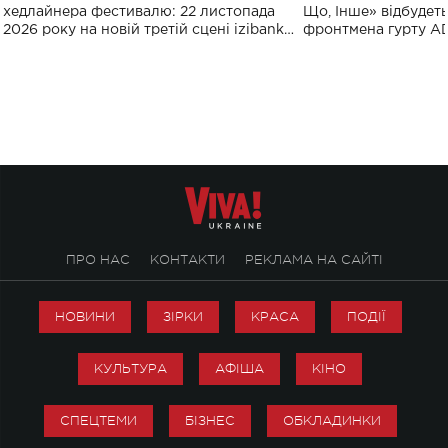
виконають пісн
хедлайнера фестивалю: 22 листопада
Що, Інше» відбудеть
2026 року на новій третій сцені izibank
фронтмена гурту A
stage відбудеться українська прем'єра
Клименка. Це буде 
ENIGMA VOICES' ORIGINAL LIVE SHOW.
вечір, присвячений 
творчість стала си
справжньої любові д
ПРО НАС
КОНТАКТИ
РЕКЛАМА НА САЙТІ
НОВИНИ
ЗІРКИ
КРАСА
ПОДІЇ
КУЛЬТУРА
АФІША
КІНО
СПЕЦТЕМИ
БІЗНЕС
ОБКЛАДИНКИ