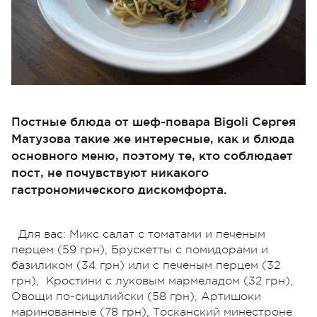
Постные блюда от шеф-повара Bigoli Сергея
Матузова такие же интересные, как и блюда
основного меню, поэтому те, кто соблюдает
пост, не почувствуют никакого
гастрономического дискомфорта.
Для вас: Микс салат с томатами и печеным
перцем (59 грн), Брускетты с помидорами и
базиликом (34 грн) или с печеным перцем (32
грн), Кростини с луковым мармеладом (32 грн),
Овощи по-сицилийски (58 грн), Артишоки
маринованные (78 грн), Тосканский минестроне