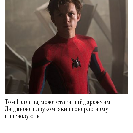
Том Голланд може стати найдорожчим
Людиною-павуком: який гонорар йому
прогнозують