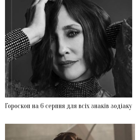
Гороскоп на 6 серпня для всіх знаків зодіаку