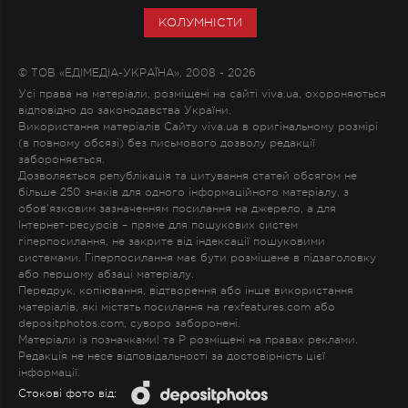
КОЛУМНІСТИ
© ТОВ «ЕДІМЕДІА-УКРАЇНА», 2008 - 2026
Усі права на матеріали, розміщені на сайті viva.ua, охороняються
відповідно до законодавства України.
Використання матеріалів Сайту viva.ua в оригінальному розмірі
(в повному обсязі) без письмового дозволу редакції
забороняється.
Дозволяється републікація та цитування статей обсягом не
більше 250 знаків для одного інформаційного матеріалу, з
обов'язковим зазначенням посилання на джерело, а для
Інтернет-ресурсів – пряме для пошукових систем
гіперпосилання, не закрите від індексації пошуковими
системами. Гіперпосилання має бути розміщене в підзаголовку
або першому абзаці матеріалу.
Передрук, копіювання, відтворення або інше використання
матеріалів, які містять посилання на rexfeatures.com або
depositphotos.com, суворо заборонені.
Матеріали із позначками
!
та
P
розміщені на правах реклами.
Редакція не несе відповідальності за достовірність цієї
інформації.
Стокові фото від: