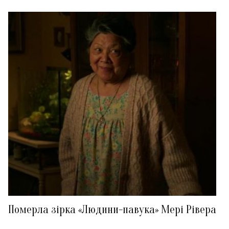
Померла зірка «Людини-павука» Мері Рівера