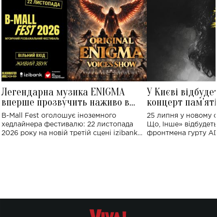
Легендарна музика ENIGMA
У Києві відбуде
вперше прозвучить наживо в
концерт пам'ят
Україні: де відбудеться концерт
Клименка: понад
B-Mall Fest оголошує іноземного
25 липня у новому o
виконають пісн
хедлайнера фестивалю: 22 листопада
Що, Інше» відбудеть
2026 року на новій третій сцені izibank
фронтмена гурту A
stage відбудеться українська прем'єра
Клименка. Це буде 
ENIGMA VOICES' ORIGINAL LIVE SHOW.
вечір, присвячений 
творчість стала си
справжньої любові д