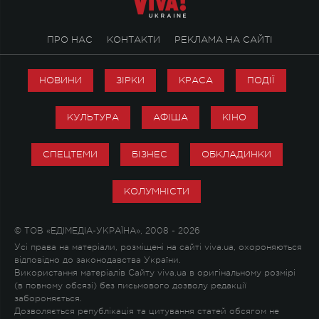
ПРО НАС
КОНТАКТИ
РЕКЛАМА НА САЙТІ
НОВИНИ
ЗІРКИ
КРАСА
ПОДІЇ
КУЛЬТУРА
АФІША
КІНО
СПЕЦТЕМИ
БІЗНЕС
ОБКЛАДИНКИ
КОЛУМНІСТИ
© ТОВ «ЕДІМЕДІА-УКРАЇНА», 2008 - 2026
Усі права на матеріали, розміщені на сайті viva.ua, охороняються
відповідно до законодавства України.
Використання матеріалів Сайту viva.ua в оригінальному розмірі
(в повному обсязі) без письмового дозволу редакції
забороняється.
Дозволяється републікація та цитування статей обсягом не