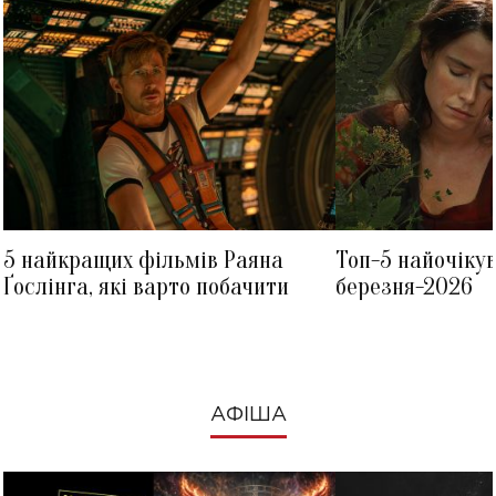
5 найкращих фільмів Раяна
Топ-5 найочіку
Ґослінга, які варто побачити
березня-2026
АФІША