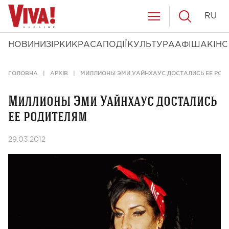
RU
НОВИНИ
ЗІРКИ
КРАСА
ПОДІЇ
КУЛЬТУРА
АФІША
КІНО
ГОЛОВНА
АРХІВ
МИЛЛИОНЫ ЭМИ УАЙНХАУС ДОСТАЛИСЬ ЕЕ РОД
Миллионы Эми Уайнхаус достались
ее родителям
29.03.2012