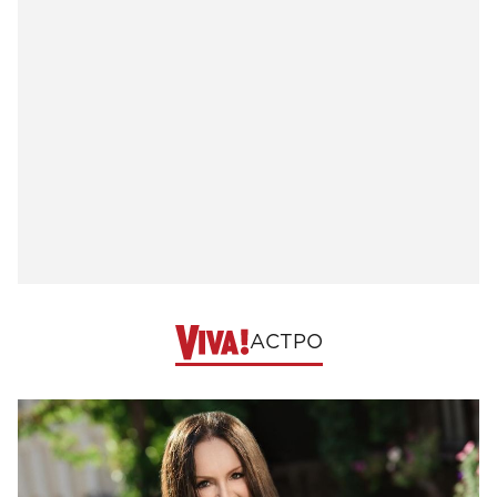
АСТРО