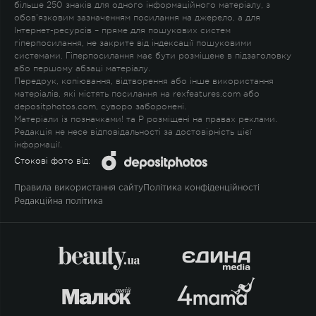
більше 250 знаків для одного інформаційного матеріалу, з
обов'язковим зазначенням посилання на джерело, а для
Інтернет-ресурсів – пряме для пошукових систем
гіперпосилання, не закрите від індексації пошуковими
системами. Гіперпосилання має бути розміщене в підзаголовку
або першому абзаці матеріалу.
Передрук, копіювання, відтворення або інше використання
матеріалів, які містять посилання на rexfeatures.com або
depositphotos.com, суворо заборонені.
Матеріали із позначками
!
та
P
розміщені на правах реклами.
Редакція не несе відповідальності за достовірність цієї
інформації.
Стокові фото від:
Правила використання сайту
Політика конфіденційності
Редакційна політика