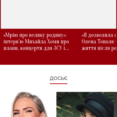
«Мрію про велику родину»:
«Я дозволила с
інтерв'ю Михайла Хоми про
Олена Тополя 
плани, концерти для ЗСУ і
життя після р
зміни під час війни
ДОСЬЄ