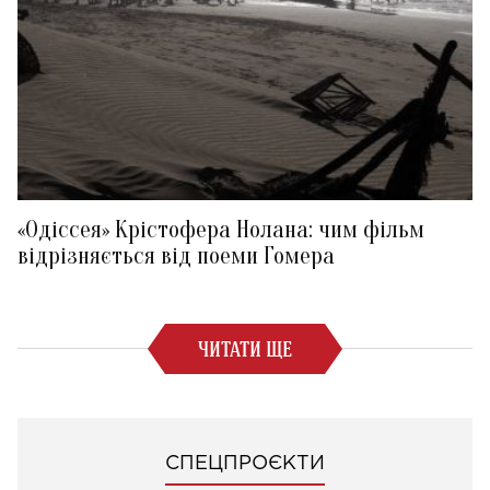
«Одіссея» Крістофера Нолана: чим фільм
відрізняється від поеми Гомера
ЧИТАТИ ЩЕ
СПЕЦПРОЄКТИ