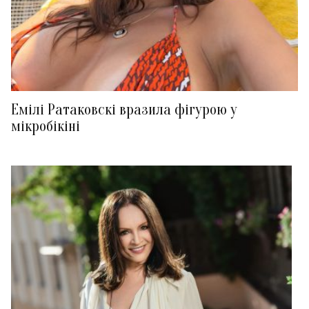
Емілі Ратаковскі вразила фігурою у
мікробікіні