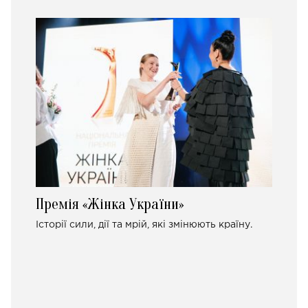
Премія «Жінка України»
Історії сили, дії та мрій, які змінюють країну.