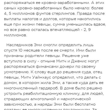
распоряжаться ее кровно-заработанными. А этих
самых кровно-заработанных было немало: более
4, 5 миллионов фунтов стерлингов. Правда после
выплаты налогов и долгов, которые накопились
еще при жизни певицы, сумма уменьшилась вдвое,
но все равно осталась впечатляющей - 2, 9
миллионов.
Наследников Эми смогли определить лишь
спустя 10 месяцев после ее смерти. Ими были
признаны родители певицы. Решение уже
вступило в силу - отныне Митч и Дженис могут
распоряжаться финансами дочери по своему
усмотрению. К слову еще до решения суда, отец
певицы, Митч Уайнхаус определил, что делать с
домом, в котором жила Эми, а также куда деть ее
многочисленный гардероб. В доме было решено
устроить реабилитационную клинику, для людей,
страдающих алкогольной и наркотической
зависимостью, а наряды Эми были бесплатно
розданы ее многочисленным поклонником. За