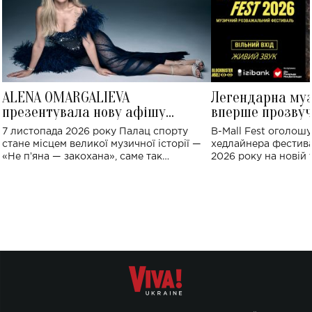
ALENA OMARGALIEVA
Легендарна му
презентувала нову афішу
вперше прозвуч
великого концерту в Палаці
Україні: де від
7 листопада 2026 року Палац спорту
B-Mall Fest оголош
спорту
стане місцем великої музичної історії —
хедлайнера фестива
«Не пʼяна — закохана», саме так
2026 року на новій т
символічно названо майбутній концерт
stage відбудеться у
ALENA OMARGALIEVA.
ENIGMA VOICES' OR