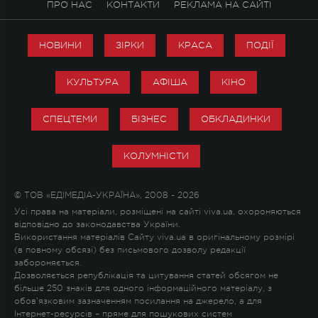
ПРО НАС
КОНТАКТИ
РЕКЛАМА НА САЙТІ
НОВИНИ
ЗІРКИ
КРАСА
ПОДІЇ
КУЛЬТУРА
АФІША
КІНО
СПЕЦТЕМИ
БІЗНЕС
ОБКЛАДИНКИ
КОЛУМНІСТИ
© ТОВ «ЕДІМЕДІА-УКРАЇНА», 2008 - 2026
Усі права на матеріали, розміщені на сайті viva.ua, охороняються
відповідно до законодавства України.
Використання матеріалів Сайту viva.ua в оригінальному розмірі
(в повному обсязі) без письмового дозволу редакції
забороняється.
Дозволяється републікація та цитування статей обсягом не
більше 250 знаків для одного інформаційного матеріалу, з
обов'язковим зазначенням посилання на джерело, а для
Інтернет-ресурсів – пряме для пошукових систем