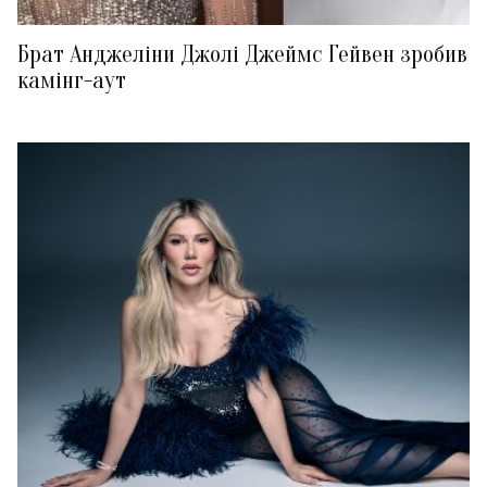
Брат Анджеліни Джолі Джеймс Гейвен зробив
камінг-аут