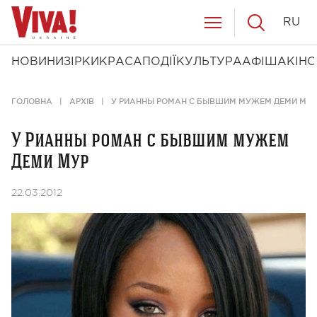
RU
НОВИНИ
ЗІРКИ
КРАСА
ПОДІЇ
КУЛЬТУРА
АФІША
КІНО
ГОЛОВНА
АРХІВ
У РИАННЫ РОМАН С БЫВШИМ МУЖЕМ ДЕМИ МУР
У Рианны роман с бывшим мужем
Деми Мур
22.03.2012