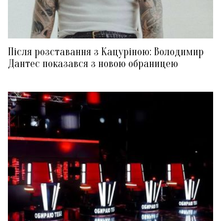
Після розставання з Кацуріною: Володимир
Дантес показався з новою обраницею