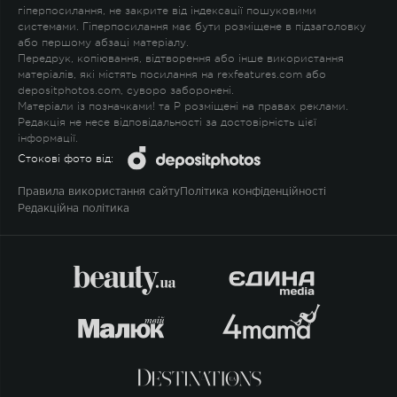
гіперпосилання, не закрите від індексації пошуковими
системами. Гіперпосилання має бути розміщене в підзаголовку
або першому абзаці матеріалу.
Передрук, копіювання, відтворення або інше використання
матеріалів, які містять посилання на rexfeatures.com або
depositphotos.com, суворо заборонені.
Матеріали із позначками
!
та
P
розміщені на правах реклами.
Редакція не несе відповідальності за достовірність цієї
інформації.
Стокові фото від:
Правила використання сайту
Політика конфіденційності
Редакційна політика