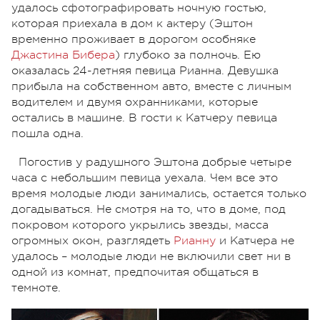
удалось сфотографировать ночную гостью,
которая приехала в дом к актеру (Эштон
временно проживает в дорогом особняке
Джастина Бибера
) глубоко за полночь. Ею
оказалась 24-летняя певица Рианна. Девушка
прибыла на собственном авто, вместе с личным
водителем и двумя охранниками, которые
остались в машине. В гости к Катчеру певица
пошла одна.
Погостив у радушного Эштона добрые четыре
часа с небольшим певица уехала. Чем все это
время молодые люди занимались, остается только
догадываться. Не смотря на то, что в доме, под
покровом которого укрылись звезды, масса
огромных окон, разглядеть
Рианну
и Катчера не
удалось – молодые люди не включили свет ни в
одной из комнат, предпочитая общаться в
темноте.