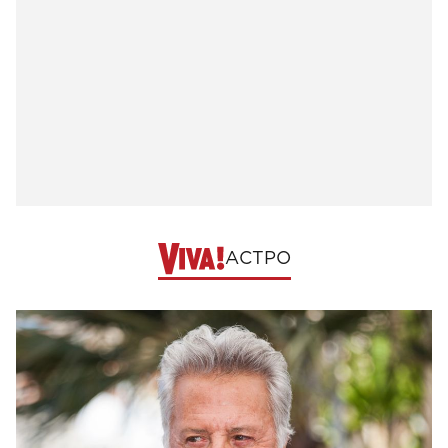
АСТРО