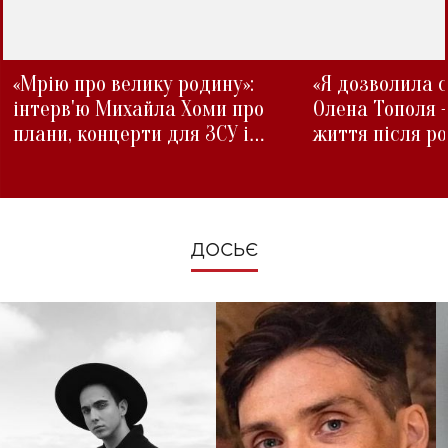
«Мрію про велику родину»:
«Я дозволила с
інтерв'ю Михайла Хоми про
Олена Тополя 
плани, концерти для ЗСУ і
життя після р
зміни під час війни
ДОСЬЄ