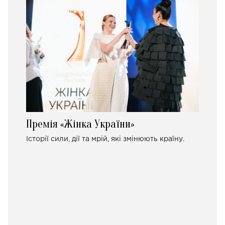
Премія «Жінка України»
Історії сили, дії та мрій, які змінюють країну.