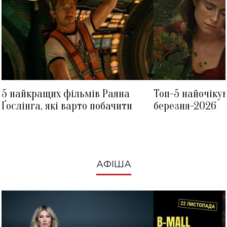
5 найкращих фільмів Раяна
Топ-5 найочіку
Ґослінга, які варто побачити
березня-2026
АФІША