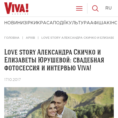
RU
НОВИНИ
ЗІРКИ
КРАСА
ПОДІЇ
КУЛЬТУРА
АФІША
КІНО
ГОЛОВНА
АРХІВ
LOVE STORY АЛЕКСАНДРА СКИЧКО И ЕЛИЗАВЕТ
Love story Александра Скичко и
Елизаветы Юрушевой: свадебная
фотосессия и интервью Viva!
17.10.2017