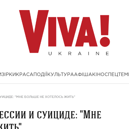
И
ЗІРКИ
КРАСА
ПОДІЇ
КУЛЬТУРА
АФІША
КІНО
СПЕЦТЕМ
УИЦИДЕ: "МНЕ БОЛЬШЕ НЕ ХОТЕЛОСЬ ЖИТЬ"
ессии и суициде: "Мне
жить"