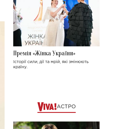
Премія «Жінка України»
Історії сили, дії та мрій, які змінюють
країну.
АСТРО