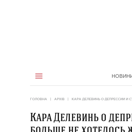
НОВИН
ГОЛОВНА
АРХІВ
КАРА ДЕЛЕВИНЬ О ДЕПРЕССИИ И С
Кара Делевинь о депр
больше не хотелось 