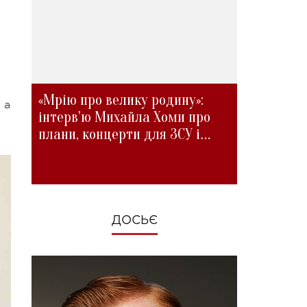
«Мрію про велику родину»:
 а
інтерв'ю Михайла Хоми про
плани, концерти для ЗСУ і
зміни під час війни
ДОСЬЄ