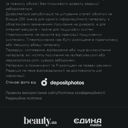
(в повному обсязі) без письмового дозволу редакції
забороняється.
Дозволяється републікація та цитування статей обсягом не
більше 250 знаків для одного інформаційного матеріалу, з
обов'язковим зазначенням посилання на джерело, а для
Інтернет-ресурсів – пряме для пошукових систем
гіперпосилання, не закрите від індексації пошуковими
системами. Гіперпосилання має бути розміщене в підзаголовку
або першому абзаці матеріалу.
Передрук, копіювання, відтворення або інше використання
матеріалів, які містять посилання на rexfeatures.com або
depositphotos.com, суворо заборонені.
Матеріали із позначками
!
та
P
розміщені на правах реклами.
Редакція не несе відповідальності за достовірність цієї
інформації.
Стокові фото від:
Правила використання сайту
Політика конфіденційності
Редакційна політика