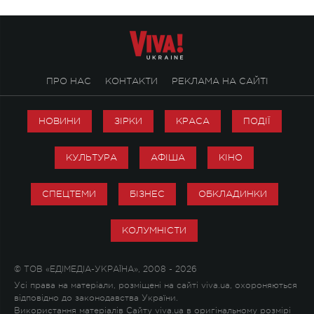
ПРО НАС
КОНТАКТИ
РЕКЛАМА НА САЙТІ
НОВИНИ
ЗІРКИ
КРАСА
ПОДІЇ
КУЛЬТУРА
АФІША
КІНО
СПЕЦТЕМИ
БІЗНЕС
ОБКЛАДИНКИ
КОЛУМНІСТИ
© ТОВ «ЕДІМЕДІА-УКРАЇНА», 2008 - 2026
Усі права на матеріали, розміщені на сайті viva.ua, охороняються
відповідно до законодавства України.
Використання матеріалів Сайту viva.ua в оригінальному розмірі