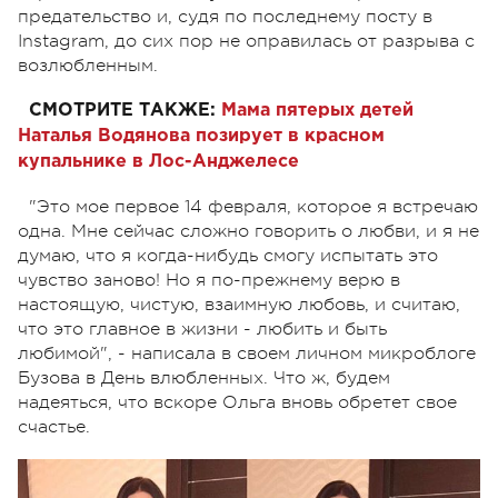
предательство и, судя по последнему посту в
Instagram, до сих пор не оправилась от разрыва с
возлюбленным.
СМОТРИТЕ ТАКЖЕ:
Мама пятерых детей
Наталья Водянова позирует в красном
купальнике в Лос-Анджелесе
"Это мое первое 14 февраля, которое я встречаю
одна. Мне сейчас сложно говорить о любви, и я не
думаю, что я когда-нибудь смогу испытать это
чувство заново! Но я по-прежнему верю в
настоящую, чистую, взаимную любовь, и считаю,
что это главное в жизни - любить и быть
любимой", - написала в своем личном микроблоге
Бузова в День влюбленных. Что ж, будем
надеяться, что вскоре Ольга вновь обретет свое
счастье.