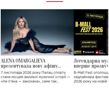
ALENA OMARGALIEVA
Легендарна му
презентувала нову афішу
вперше прозвуч
великого концерту в Палаці
Україні: де від
7 листопада 2026 року Палац спорту
B-Mall Fest оголош
спорту
стане місцем великої музичної історії —
хедлайнера фестива
«Не пʼяна — закохана», саме так
2026 року на новій т
символічно названо майбутній концерт
stage відбудеться у
ALENA OMARGALIEVA.
ENIGMA VOICES' OR