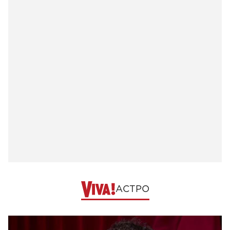
АСТРО