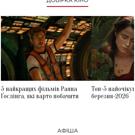
ДОБІРКА КІНО
5 найкращих фільмів Раяна
Топ-5 найочіку
Ґослінга, які варто побачити
березня-2026
АФІША