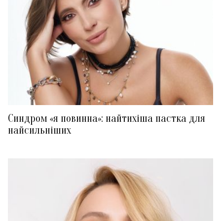
Синдром «я повинна»: найтихіша пастка для
найсильніших