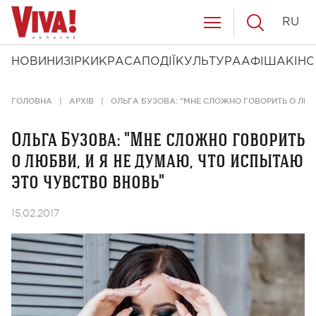
RU
НОВИНИ
ЗІРКИ
КРАСА
ПОДІЇ
КУЛЬТУРА
АФІША
КІНО
ГОЛОВНА
АРХІВ
ОЛЬГА БУЗОВА: "МНЕ СЛОЖНО ГОВОРИТЬ О ЛЮБ
Ольга Бузова: "Мне сложно говорить
о любви, и я не думаю, что испытаю
это чувство вновь"
15.02.2017