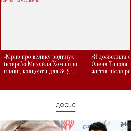
«Мрію про велику родину»:
«Я дозволила с
інтерв'ю Михайла Хоми про
Олена Тополя 
плани, концерти для ЗСУ і
життя після р
зміни під час війни
ДОСЬЄ