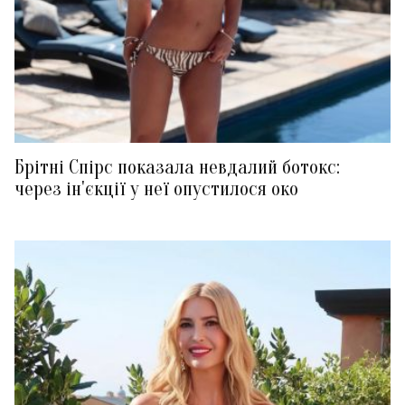
Брітні Спірс показала невдалий ботокс:
через ін'єкції у неї опустилося око