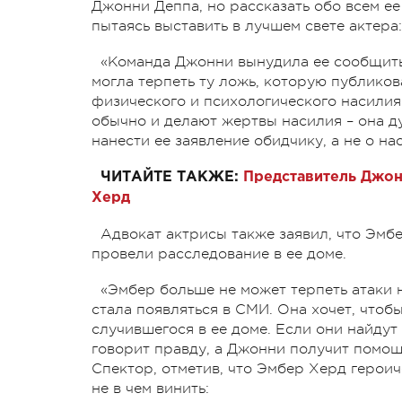
Джонни Деппа, но рассказать обо всем е
пытаясь выставить в лучшем свете актера:
«Команда Джонни вынудила ее сообщить 
могла терпеть ту ложь, которую публико
физического и психологического насилия
обычно и делают жертвы насилия – она д
нанести ее заявление обидчику, а не о на
ЧИТАЙТЕ ТАКЖЕ:
Представитель Джон
Херд
Адвокат актрисы также заявил, что Эмб
провели расследование в ее доме.
«Эмбер больше не может терпеть атаки н
стала появляться в СМИ. Она хочет, что
случившегося в ее доме. Если они найдут 
говорит правду, а Джонни получит помощ
Спектор, отметив, что Эмбер Херд героич
не в чем винить: