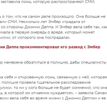
е заставила ложь, которую распространяют СМИ,
о том, что на самом деле произошло. Она больше не
вали СМИ. Несколько лет Эмбер страдала от
 со стороны Джонни Деппа. И Эмбер вела себя так, ка
умала в первую очередь о вреде, который может
силии, от которого она пострадала».
ни Деппа прокомментировал его развод с Эмбер
ер намерена обратиться в полицию, дабы специалисты
а себя и откровенную ложь, связанную с ней, которая
бы полиция провела тщательное расследование
улики, то ни у кого больше не будет сомнений, что он
ь, в которой он отчаянно нуждается»,
–
заявила Саман
ески вела себя во время жизни с Джонни Деппом и ее