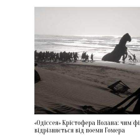
«Одіссея» Крістофера Нолана: чим ф
відрізняється від поеми Гомера