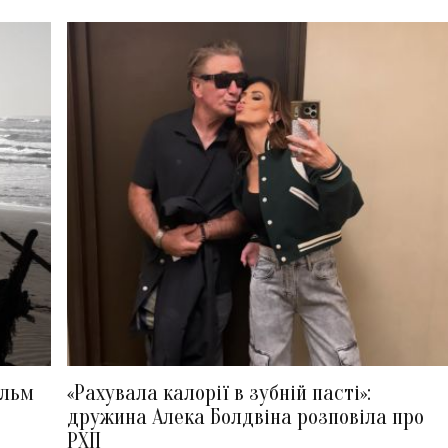
ільм
«Рахувала калорії в зубній пасті»:
дружина Алека Болдвіна розповіла про
РХП