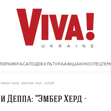
И
ЗІРКИ
КРАСА
ПОДІЇ
КУЛЬТУРА
АФІША
КІНО
СПЕЦТЕМ
МБЕР ХЕРД - ЖЕРТВА. ОНА - ГЕРОЙ"
 Деппа: "Эмбер Херд -