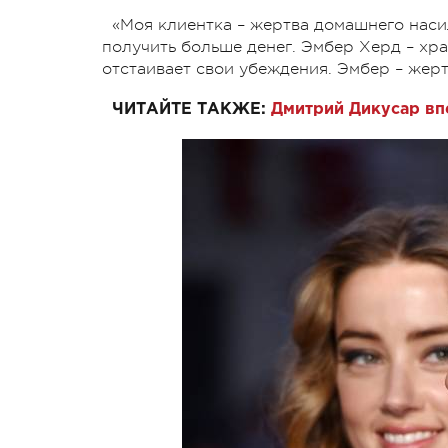
«Моя клиентка – жертва домашнего насил
получить больше денег. Эмбер Херд – хр
отстаивает свои убеждения. Эмбер – жерт
ЧИТАЙТЕ ТАКЖЕ:
Дмитрий Дикусар вп