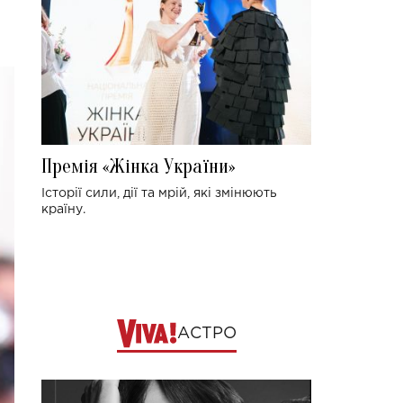
Премія «Жінка України»
Історії сили, дії та мрій, які змінюють
країну.
АСТРО