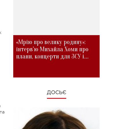
к
«Мрію про велику родину»:
інтерв'ю Михайла Хоми про
плани, концерти для ЗСУ і
зміни під час війни
ДОСЬЄ
а
та