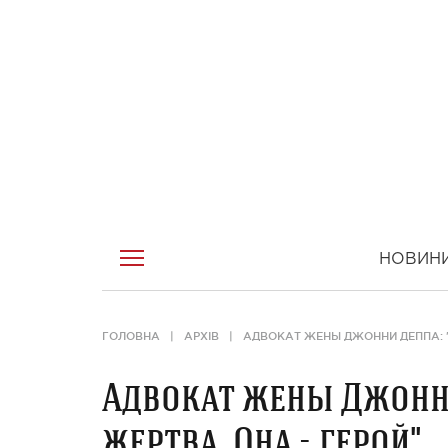
НОВИН
ГОЛОВНА
АРХІВ
АДВОКАТ ЖЕНЫ ДЖОННИ ДЕППА: "Э
Адвокат жены Джонни
жертва. Она - герой"