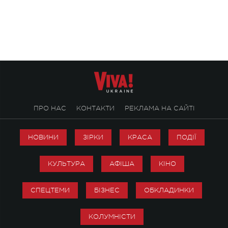
stage відбудеться українська прем'єра
Клименка. Це буде 
ENIGMA VOICES' ORIGINAL LIVE SHOW.
вечір, присвячений 
творчість стала си
справжньої любові д
ПРО НАС
КОНТАКТИ
РЕКЛАМА НА САЙТІ
НОВИНИ
ЗІРКИ
КРАСА
ПОДІЇ
КУЛЬТУРА
АФІША
КІНО
СПЕЦТЕМИ
БІЗНЕС
ОБКЛАДИНКИ
КОЛУМНІСТИ