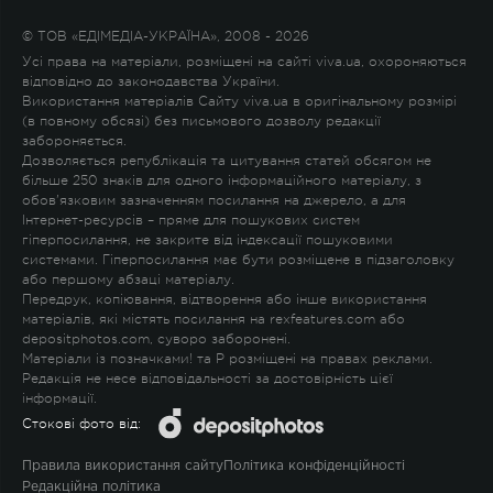
© ТОВ «ЕДІМЕДІА-УКРАЇНА», 2008 - 2026
Усі права на матеріали, розміщені на сайті viva.ua, охороняються
відповідно до законодавства України.
Використання матеріалів Сайту viva.ua в оригінальному розмірі
(в повному обсязі) без письмового дозволу редакції
забороняється.
Дозволяється републікація та цитування статей обсягом не
більше 250 знаків для одного інформаційного матеріалу, з
обов'язковим зазначенням посилання на джерело, а для
Інтернет-ресурсів – пряме для пошукових систем
гіперпосилання, не закрите від індексації пошуковими
системами. Гіперпосилання має бути розміщене в підзаголовку
або першому абзаці матеріалу.
Передрук, копіювання, відтворення або інше використання
матеріалів, які містять посилання на rexfeatures.com або
depositphotos.com, суворо заборонені.
Матеріали із позначками
!
та
P
розміщені на правах реклами.
Редакція не несе відповідальності за достовірність цієї
інформації.
Стокові фото від:
Правила використання сайту
Політика конфіденційності
Редакційна політика