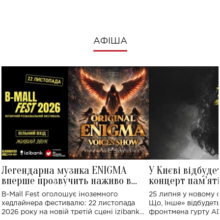
АФІША
Легендарна музика ENIGMA
У Києві відбуде
вперше прозвучить наживо в
концерт пам'ят
Україні: де відбудеться концерт
Клименка: понад
B-Mall Fest оголошує іноземного
25 липня у новому o
виконають пісн
хедлайнера фестивалю: 22 листопада
Що, Інше» відбудеть
2026 року на новій третій сцені izibank
фронтмена гурту A