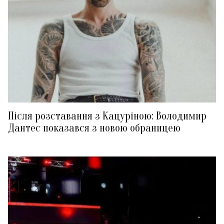
Після розставання з Кацуріною: Володимир
Дантес показався з новою обраницею