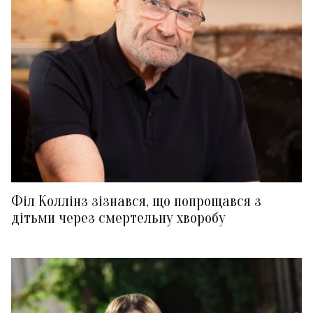
Філ Коллінз зізнався, що попрощався з
дітьми через смертельну хворобу