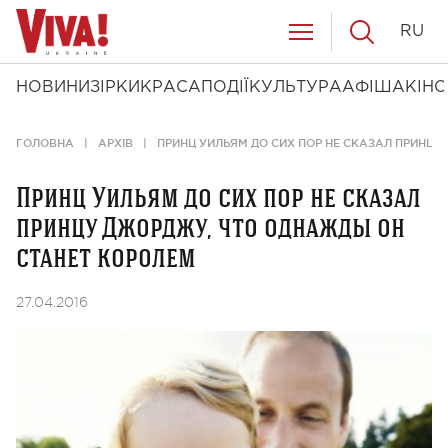
RU
НОВИНИ
ЗІРКИ
КРАСА
ПОДІЇ
КУЛЬТУРА
АФІША
КІНО
ГОЛОВНА
АРХІВ
ПРИНЦ УИЛЬЯМ ДО СИХ ПОР НЕ СКАЗАЛ ПРИНЦ
Принц Уильям до сих пор не сказал
принцу Джорджу, что однажды он
станет королем
27.04.2016