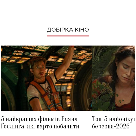
ДОБІРКА КІНО
5 найкращих фільмів Раяна
Топ-5 найочіку
Ґослінга, які варто побачити
березня-2026