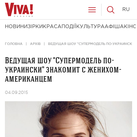
RU
НОВИНИ
ЗІРКИ
КРАСА
ПОДІЇ
КУЛЬТУРА
АФІША
КІНО
ГОЛОВНА
АРХІВ
ВЕДУЩАЯ ШОУ "СУПЕРМОДЕЛЬ ПО-УКРАИНСКИ"
Ведущая шоу "Супермодель по-
украински" знакомит с женихом-
американцем
04.09.2015