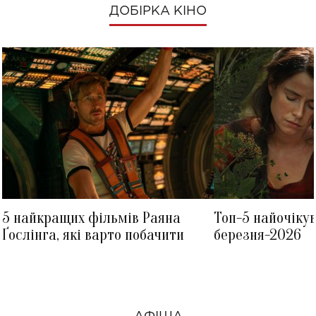
ДОБІРКА КІНО
5 найкращих фільмів Раяна
Топ-5 найочіку
Ґослінга, які варто побачити
березня-2026