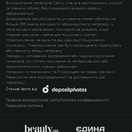
Використання матеріалів Сайту viva.ua в оригінальному розмірі
(в повному обсязі) без письмового дозволу редакції
забороняється.
Дозволяється републікація та цитування статей обсягом не
більше 250 знаків для одного інформаційного матеріалу, з
обов'язковим зазначенням посилання на джерело, а для
Інтернет-ресурсів – пряме для пошукових систем
гіперпосилання, не закрите від індексації пошуковими
системами. Гіперпосилання має бути розміщене в підзаголовку
або першому абзаці матеріалу.
Передрук, копіювання, відтворення або інше використання
матеріалів, які містять посилання на rexfeatures.com або
depositphotos.com, суворо заборонені.
Матеріали із позначками
!
та
P
розміщені на правах реклами.
Редакція не несе відповідальності за достовірність цієї
інформації.
Стокові фото від:
Правила використання сайту
Політика конфіденційності
Редакційна політика