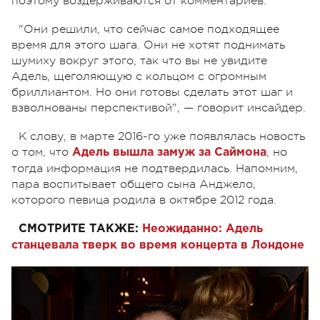
поэтому воздерживаются от комментариев.
"Они решили, что сейчас самое подходящее
время для этого шага. Они не хотят поднимать
шумиху вокруг этого, так что вы не увидите
Адель, щеголяющую с кольцом с огромным
бриллиантом. Но они готовы сделать этот шаг и
взволнованы перспективой",
—
говорит инсайдер.
К слову, в марте 2016-го уже появлялась новость
о том, что
, но
Адель вышла замуж за Саймона
тогда информация не подтвердилась. Напомним,
пара воспитывает общего сына Анджело,
которого певица родила в октябре 2012 года.
СМОТРИТЕ ТАКЖЕ:
Неожиданно: Адель
станцевала тверк во время концерта в Лондоне