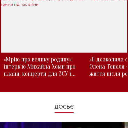
«Мрію про велику родину»:
«Я дозволила с
інтерв'ю Михайла Хоми про
Олена Тополя 
плани, концерти для ЗСУ і
життя після р
зміни під час війни
ДОСЬЄ