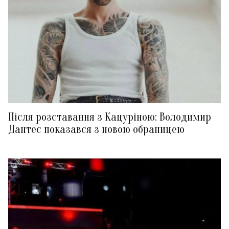
Після розставання з Кацуріною: Володимир
Дантес показався з новою обраницею