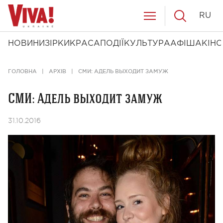
RU
НОВИНИ
ЗІРКИ
КРАСА
ПОДІЇ
КУЛЬТУРА
АФІША
КІНО
ГОЛОВНА
АРХІВ
СМИ: АДЕЛЬ ВЫХОДИТ ЗАМУЖ
СМИ: Адель выходит замуж
31.10.2016