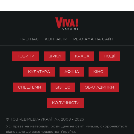
ПРО НАС
КОНТАКТИ
РЕКЛАМА НА САЙТІ
НОВИНИ
ЗІРКИ
КРАСА
ПОДІЇ
КУЛЬТУРА
АФІША
КІНО
СПЕЦТЕМИ
БІЗНЕС
ОБКЛАДИНКИ
КОЛУМНІСТИ
© ТОВ «ЕДІМЕДІА-УКРАЇНА», 2008 - 2026
Усі права на матеріали, розміщені на сайті viva.ua, охороняються
відповідно до законодавства України.