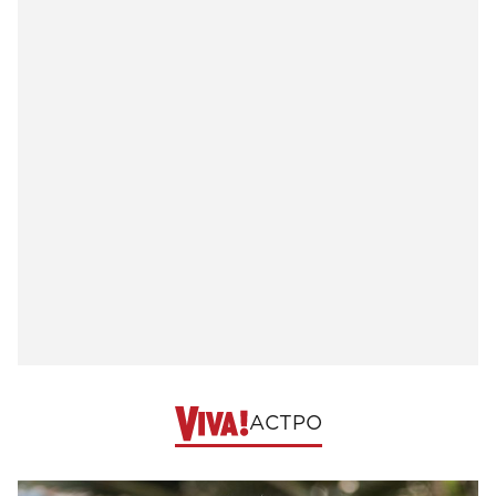
АСТРО