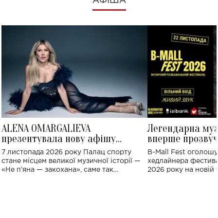
АФІША
ALENA OMARGALIEVA
Легендарна му
презентувала нову афішу
вперше прозвуч
великого концерту в Палаці
Україні: де від
7 листопада 2026 року Палац спорту
B-Mall Fest оголош
спорту
стане місцем великої музичної історії —
хедлайнера фестива
«Не пʼяна — закохана», саме так
2026 року на новій т
символічно названо майбутній концерт
stage відбудеться у
ALENA OMARGALIEVA.
ENIGMA VOICES' OR