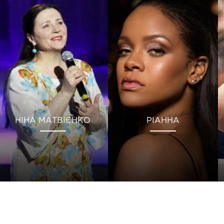
НІНА МАТВІЄНКО
РІАННА