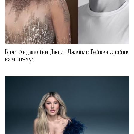
Брат Анджеліни Джолі Джеймс Гейвен зробив
камінг-аут