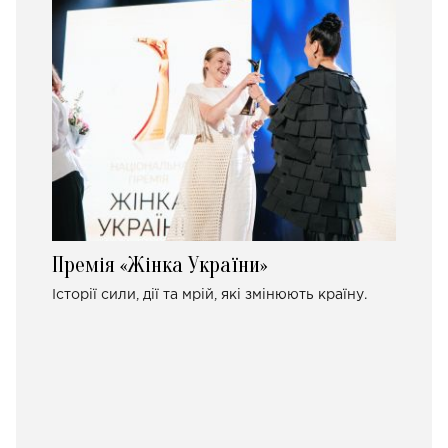
Премія «Жінка України»
Історії сили, дії та мрій, які змінюють країну.