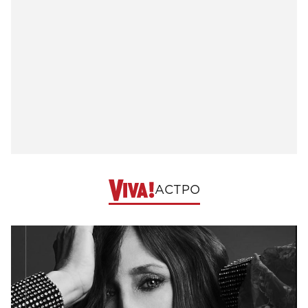
АСТРО