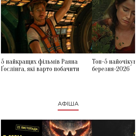
5 найкращих фільмів Раяна
Топ-5 найочіку
Ґослінга, які варто побачити
березня-2026
АФІША