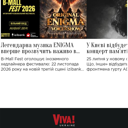
Легендарна музика ENIGMA
У Києві відбуде
вперше прозвучить наживо в
концерт пам'ят
Україні: де відбудеться концерт
Клименка: понад
B-Mall Fest оголошує іноземного
25 липня у новому o
виконають пісн
хедлайнера фестивалю: 22 листопада
Що, Інше» відбудеть
2026 року на новій третій сцені izibank
фронтмена гурту A
stage відбудеться українська прем'єра
Клименка. Це буде 
ENIGMA VOICES' ORIGINAL LIVE SHOW.
вечір, присвячений 
творчість стала си
справжньої любові д