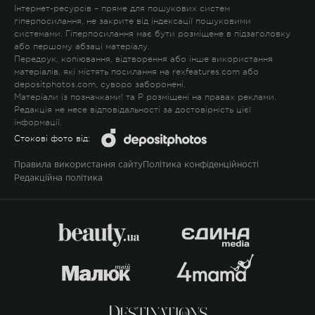
Інтернет-ресурсів – пряме для пошукових систем
гіперпосилання, не закрите від індексації пошуковими
системами. Гіперпосилання має бути розміщене в підзаголовку
або першому абзаці матеріалу.
Передрук, копіювання, відтворення або інше використання
матеріалів, які містять посилання на rexfeatures.com або
depositphotos.com, суворо заборонені.
Матеріали із позначками
!
та
P
розміщені на правах реклами.
Редакція не несе відповідальності за достовірність цієї
інформації.
Стокові фото від:
Правила використання сайту
Політика конфіденційності
Редакційна політика