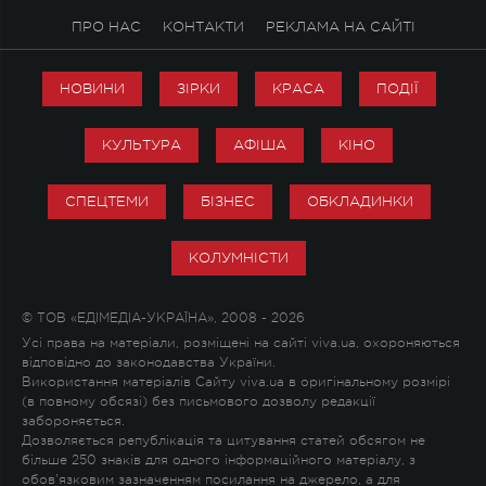
ПРО НАС
КОНТАКТИ
РЕКЛАМА НА САЙТІ
НОВИНИ
ЗІРКИ
КРАСА
ПОДІЇ
КУЛЬТУРА
АФІША
КІНО
СПЕЦТЕМИ
БІЗНЕС
ОБКЛАДИНКИ
КОЛУМНІСТИ
© ТОВ «ЕДІМЕДІА-УКРАЇНА», 2008 - 2026
Усі права на матеріали, розміщені на сайті viva.ua, охороняються
відповідно до законодавства України.
Використання матеріалів Сайту viva.ua в оригінальному розмірі
(в повному обсязі) без письмового дозволу редакції
забороняється.
Дозволяється републікація та цитування статей обсягом не
більше 250 знаків для одного інформаційного матеріалу, з
обов'язковим зазначенням посилання на джерело, а для