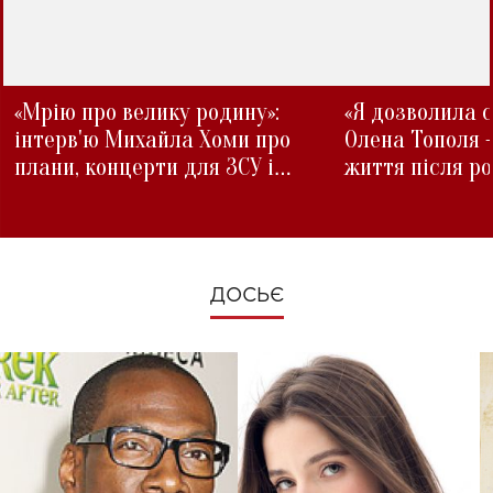
«Мрію про велику родину»:
«Я дозволила с
інтерв'ю Михайла Хоми про
Олена Тополя 
плани, концерти для ЗСУ і
життя після р
зміни під час війни
ДОСЬЄ