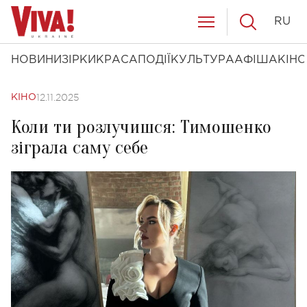
RU
НОВИНИ
ЗІРКИ
КРАСА
ПОДІЇ
КУЛЬТУРА
АФІША
КІНО
12.11.2025
КІНО
Коли ти розлучишся: Тимошенко
зіграла саму себе