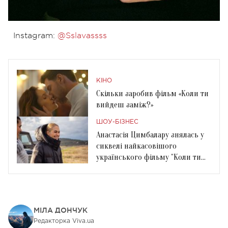
Instagram:
@Sslavassss
КІНО
Скільки заробив фільм «Коли ти
вийдеш заміж?»
ШОУ-БІЗНЕС
Анастасія Цимбалару знялась у
сиквелі найкасовішого
українського фільму “Коли ти
вийдеш заміж?”
МІЛА ДОНЧУК
Редакторка Viva.ua