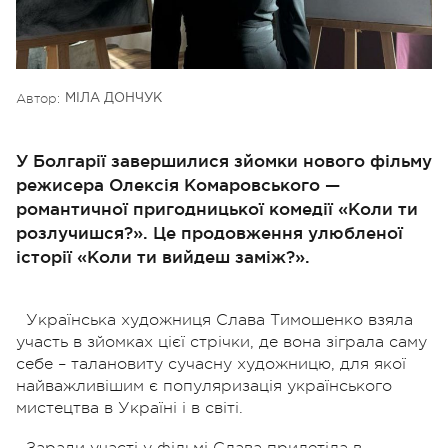
Автор:
МІЛА ДОНЧУК
У Болгарії завершилися зйомки нового фільму
режисера Олексія Комаровського —
романтичної пригодницької комедії «Коли ти
розлучишся?». Це продовження улюбленої
історії «Коли ти вийдеш заміж?».
Українська художниця Слава Тимошенко взяла
участь в зйомках цієї стрічки, де вона зіграла саму
себе – талановиту сучасну художницю, для якої
найважливішим є популяризація українського
мистецтва в Україні і в світі.
Заради участі у фільмі Слава прилетіла в