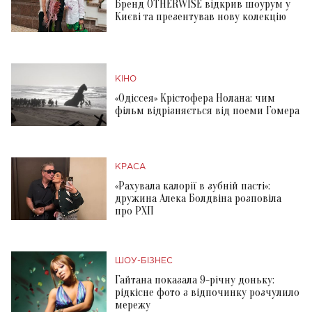
Бренд OTHERWISE відкрив шоурум у
Києві та презентував нову колекцію
КІНО
«Одіссея» Крістофера Нолана: чим
фільм відрізняється від поеми Гомера
КРАСА
«Рахувала калорії в зубній пасті»:
дружина Алека Болдвіна розповіла
про РХП
ШОУ-БІЗНЕС
Гайтана показала 9-річну доньку:
рідкісне фото з відпочинку розчулило
мережу