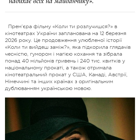
надихає всіх на майданчику».
Прем’єра фільму «Коли ти розлучишся?» в
кінотеатрах України запланована на 12 березня
2026 року. Це продовження улюбленої історії
«Коли ти вийдеш заміж?», яка підкорила глядачів
чесністю, гумором і магією кохання та зібрала
понад 40 мільйонів гривень і 240 тис. квитків у
національному прокаті, а також отримала
кінотеатральний прокат у США, Канаді, Австрії,
Німеччині та інших країнах з оригінальним
дублюванням українською мовою.