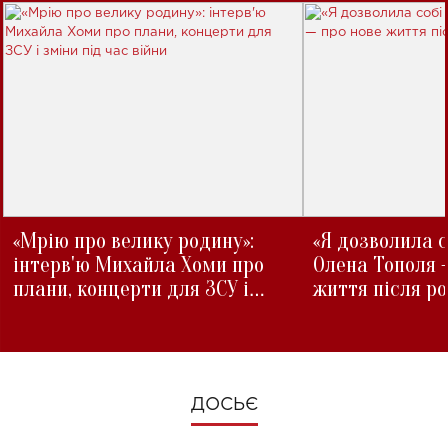
«Мрію про велику родину»:
«Я дозволила с
інтерв'ю Михайла Хоми про
Олена Тополя 
плани, концерти для ЗСУ і
життя після р
зміни під час війни
ДОСЬЄ