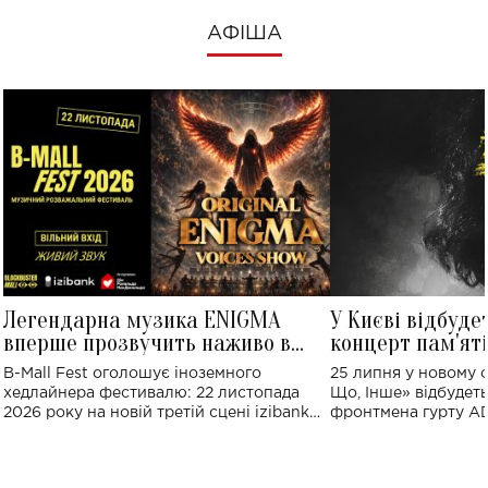
АФІША
Легендарна музика ENIGMA
У Києві відбуде
вперше прозвучить наживо в
концерт пам'ят
Україні: де відбудеться концерт
Клименка: понад
B-Mall Fest оголошує іноземного
25 липня у новому o
виконають пісн
хедлайнера фестивалю: 22 листопада
Що, Інше» відбудеть
2026 року на новій третій сцені izibank
фронтмена гурту A
stage відбудеться українська прем'єра
Клименка. Це буде 
ENIGMA VOICES' ORIGINAL LIVE SHOW.
вечір, присвячений 
творчість стала си