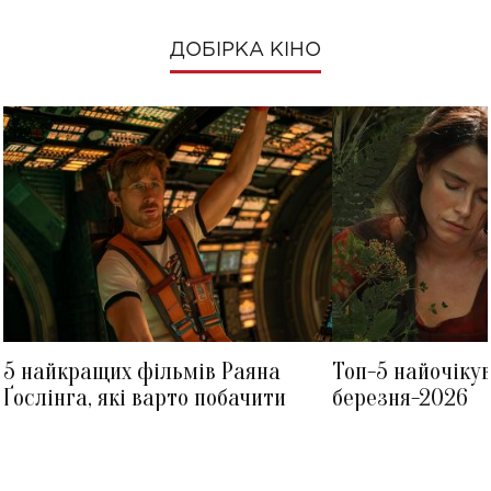
ДОБІРКА КІНО
5 найкращих фільмів Раяна
Топ-5 найочіку
Ґослінга, які варто побачити
березня-2026