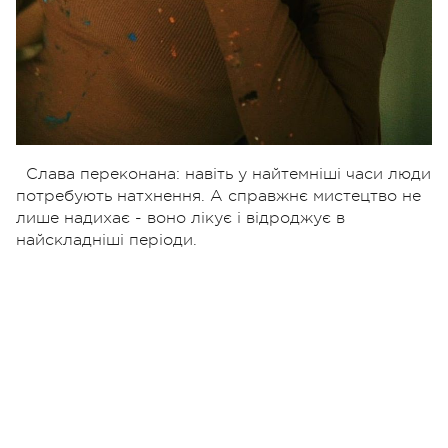
Слава переконана: навіть у найтемніші часи люди
потребують натхнення. А справжнє мистецтво не
лише надихає - воно лікує і відроджує в
найскладніші періоди.