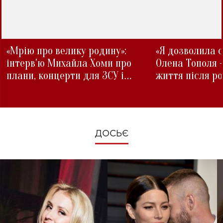
«Мрію про велику родину»:
«Я дозволила с
інтерв'ю Михайла Хоми про
Олена Тополя 
плани, концерти для ЗСУ і
життя після р
зміни під час війни
ДОСЬЄ