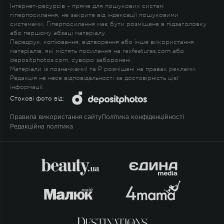
Інтернет-ресурсів – пряме для пошукових систем
гіперпосилання, не закрите від індексації пошуковими
системами. Гіперпосилання має бути розміщене в підзаголовку
або першому абзаці матеріалу.
Передрук, копіювання, відтворення або інше використання
матеріалів, які містять посилання на rexfeatures.com або
depositphotos.com, суворо заборонені.
Матеріали із позначками
!
та
P
розміщені на правах реклами.
Редакція не несе відповідальності за достовірність цієї
інформації.
Стокові фото від:
Правила використання сайту
Політика конфіденційності
Редакційна політика