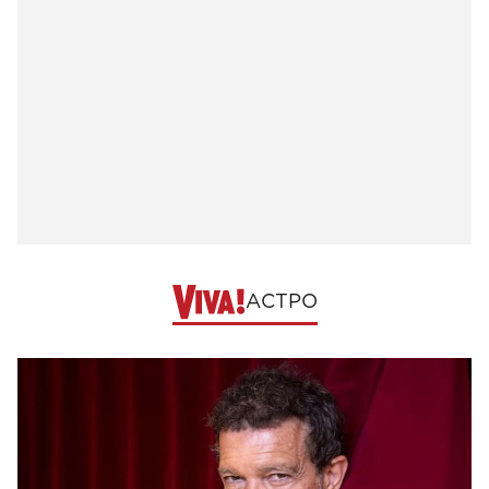
АСТРО