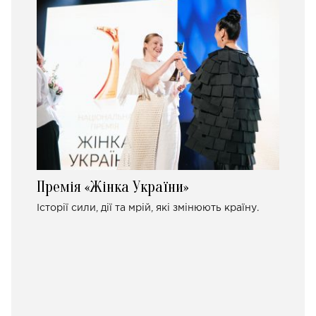
Премія «Жінка України»
Історії сили, дії та мрій, які змінюють країну.