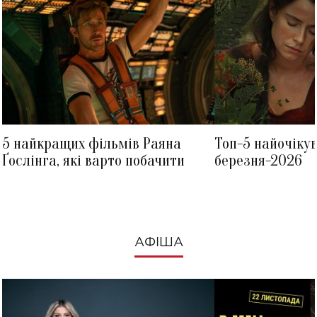
5 найкращих фільмів Раяна
Топ-5 найочіку
Ґослінга, які варто побачити
березня-2026
АФІША