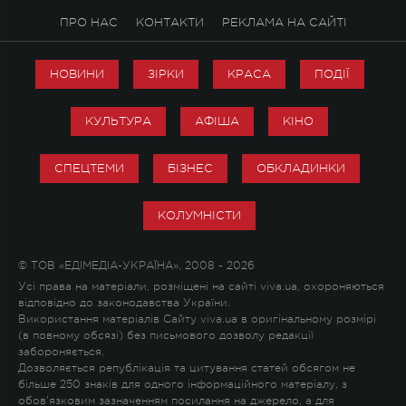
ПРО НАС
КОНТАКТИ
РЕКЛАМА НА САЙТІ
НОВИНИ
ЗІРКИ
КРАСА
ПОДІЇ
КУЛЬТУРА
АФІША
КІНО
СПЕЦТЕМИ
БІЗНЕС
ОБКЛАДИНКИ
КОЛУМНІСТИ
© ТОВ «ЕДІМЕДІА-УКРАЇНА», 2008 - 2026
Усі права на матеріали, розміщені на сайті viva.ua, охороняються
відповідно до законодавства України.
Використання матеріалів Сайту viva.ua в оригінальному розмірі
(в повному обсязі) без письмового дозволу редакції
забороняється.
Дозволяється републікація та цитування статей обсягом не
більше 250 знаків для одного інформаційного матеріалу, з
обов'язковим зазначенням посилання на джерело, а для