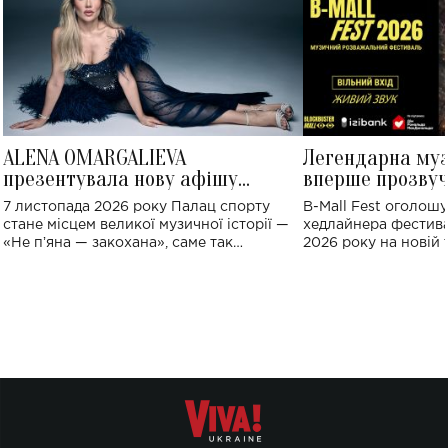
ALENA OMARGALIEVA
Легендарна му
презентувала нову афішу
вперше прозвуч
великого концерту в Палаці
Україні: де від
7 листопада 2026 року Палац спорту
B-Mall Fest оголош
спорту
стане місцем великої музичної історії —
хедлайнера фестива
«Не пʼяна — закохана», саме так
2026 року на новій т
символічно названо майбутній концерт
stage відбудеться у
ALENA OMARGALIEVA.
ENIGMA VOICES' OR