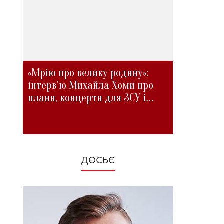
«Мрію про велику родину»:
інтерв'ю Михайла Хоми про
плани, концерти для ЗСУ і
зміни під час війни
ДОСЬЄ