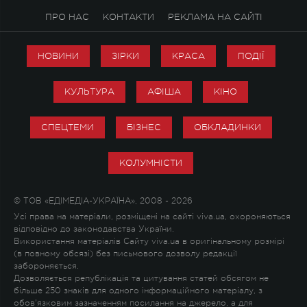
ПРО НАС
КОНТАКТИ
РЕКЛАМА НА САЙТІ
НОВИНИ
ЗІРКИ
КРАСА
ПОДІЇ
КУЛЬТУРА
АФІША
КІНО
СПЕЦТЕМИ
БІЗНЕС
ОБКЛАДИНКИ
КОЛУМНІСТИ
© ТОВ «ЕДІМЕДІА-УКРАЇНА», 2008 - 2026
Усі права на матеріали, розміщені на сайті viva.ua, охороняються
відповідно до законодавства України.
Використання матеріалів Сайту viva.ua в оригінальному розмірі
(в повному обсязі) без письмового дозволу редакції
забороняється.
Дозволяється републікація та цитування статей обсягом не
більше 250 знаків для одного інформаційного матеріалу, з
обов'язковим зазначенням посилання на джерело, а для