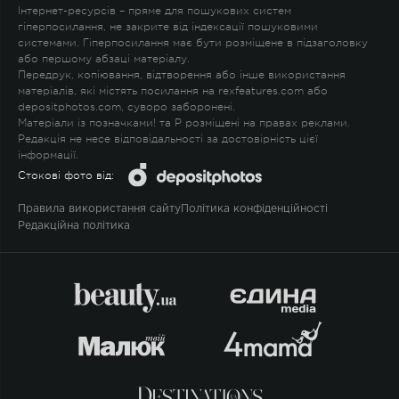
Інтернет-ресурсів – пряме для пошукових систем
гіперпосилання, не закрите від індексації пошуковими
системами. Гіперпосилання має бути розміщене в підзаголовку
або першому абзаці матеріалу.
Передрук, копіювання, відтворення або інше використання
матеріалів, які містять посилання на rexfeatures.com або
depositphotos.com, суворо заборонені.
Матеріали із позначками
!
та
P
розміщені на правах реклами.
Редакція не несе відповідальності за достовірність цієї
інформації.
Стокові фото від:
Правила використання сайту
Політика конфіденційності
Редакційна політика