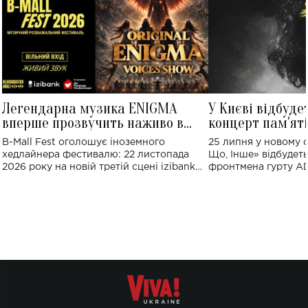
Легендарна музика ENIGMA
У Києві відбуде
вперше прозвучить наживо в
концерт пам'ят
Україні: де відбудеться концерт
Клименка: понад
B-Mall Fest оголошує іноземного
25 липня у новому o
виконають пісн
хедлайнера фестивалю: 22 листопада
Що, Інше» відбудеть
2026 року на новій третій сцені izibank
фронтмена гурту A
stage відбудеться українська прем'єра
Клименка. Це буде 
ENIGMA VOICES' ORIGINAL LIVE SHOW.
вечір, присвячений 
творчість стала си
справжньої любові д