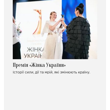
Премія «Жінка України»
Історії сили, дії та мрій, які змінюють країну.