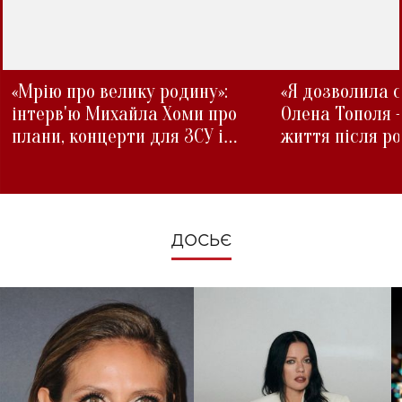
«Мрію про велику родину»:
«Я дозволила с
інтерв'ю Михайла Хоми про
Олена Тополя 
плани, концерти для ЗСУ і
життя після р
зміни під час війни
ДОСЬЄ