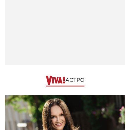
АСТРО