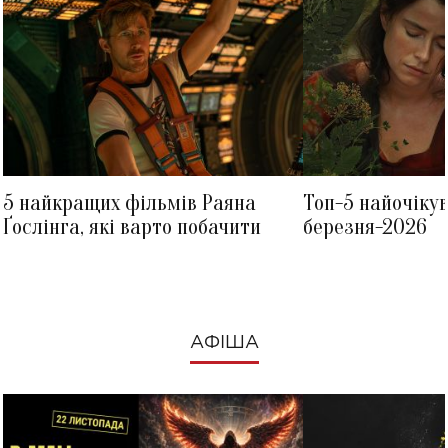
5 найкращих фільмів Раяна
Топ-5 найочіку
Ґослінга, які варто побачити
березня-2026
АФІША